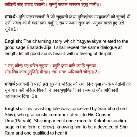
कहिहउँ सोइ संबाद बखानी। सुनहुँ सकल सज्जन सुखु मानी॥1॥
भावार्थ:-
मुनि याज्ञवल्क्यजी ने जो सुहावनी कथा मुनिश्रेष्ठ भरद्वाजजी को सुनाई थी,
उसी संवाद को मैं बखानकर कहूँगा, सब सज्जन सुख का अनुभव करते हुए उसे
सुनें॥1॥
English:
The charming story which Yagyavakya related to the
good sage BharadvŒja, I shall repeat the same dialogue at
length; let all good souls hear it with a feeling of delight.
* संभु कीन्ह यह चरित सुहावा। बहुरि कृपा करि उमहि सुनावा॥
सोइ सिव कागभुसुंडिहि दीन्हा। राम भगत अधिकारी चीन्हा॥2॥
भावार्थ:-
शिवजी ने पहले इस सुहावने चरित्र को रचा, फिर कृपा करके पार्वतीजी को
सुनाया। वही चरित्र शिवजी ने काकभुशुण्डिजी को रामभक्त और अधिकारी
पहचानकर दिया॥2॥
English:
This ravishing tale was conceived by Sambhu (Lord
Shiv), who graciously communicated it to His Consort
Uma(Parvati). Shiv imparted it once more to Kakabhusundi(a
sage in the form of crow), knowing him to be a devotee of Shri
Ram and one qualified to hear it.