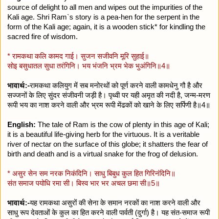
source of delight to all men and wipes out the impurities
of the
Kali age. Shri Ram`s story is a pea-hen for the serpent in the
form of the Kali age; again, it is a wooden stick* for kindling the
sacred fire of wisdom.
* रामकथा कलि कामद गाई। सुजन सजीवनि मूरि सुहाई॥
सोइ बसुधातल सुधा तरंगिनि। भय भंजनि भ्रम भेक भुअंगिनि॥4॥
भावार्थ:-
रामकथा कलियुग में सब मनोरथों को पूर्ण करने वाली कामधेनु गौ है और
सज्जनों के लिए सुंदर संजीवनी जड़ी है। पृथ्वी पर यही अमृत की नदी है, जन्म-मरण
रूपी भय का नाश करने वाली और भ्रम रूपी मेंढकों को खाने के लिए सर्पिणी है॥4॥
English:
The tale of Ram is the cow of plenty in this age of Kali;
it is a beautiful life-giving herb for the virtuous. It is a veritable
river of nectar on the surface of this globe; it shatters the fear of
birth and death and is a virtual snake for the frog of delusion.
* असुर सेन सम नरक निकंदिनि। साधु बिबुध कुल हित गिरिनंदिनि॥
संत समाज पयोधि रमा सी। बिस्व भार भर अचल छमा सी॥5॥
भावार्थ:-
यह रामकथा असुरों की सेना के समान नरकों का नाश करने वाली और
साधु रूप देवताओं के कुल का हित करने वाली पार्वती (दुर्गा) है। यह संत-समाज रूपी