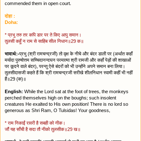
commended them in open court.
दोहा :
Doha:
* प्रभु तरु तर कपि डार पर ते किए आपु समान।
तुलसी कहूँ न राम से साहिब सील निधान॥29 क॥
भावार्थ:-
प्रभु (श्री रामचन्द्रजी) तो वृक्ष के नीचे और बंदर डाली पर (अर्थात कहाँ
मर्यादा पुरुषोत्तम सच्चिदानन्दघन परमात्मा श्री रामजी और कहाँ पेड़ों की शाखाओं
पर कूदने वाले बंदर), परन्तु ऐसे बंदरों को भी उन्होंने अपने समान बना लिया।
तुलसीदासजी कहते हैं कि श्री रामचन्द्रजी सरीखे शीलनिधान स्वामी कहीं भी नहीं
हैं॥29 (क)॥
English:
While the Lord sat at the foot of trees, the monkeys
perched themselves high on the boughs; such insolent
creatures He exalted to His own position! There is no lord so
generous as Shri Ram, O Tulsidas! Your goodness,
* राम निकाईं रावरी है सबही को नीक।
जौं यह साँची है सदा तौ नीको तुलसीक॥29 ख॥