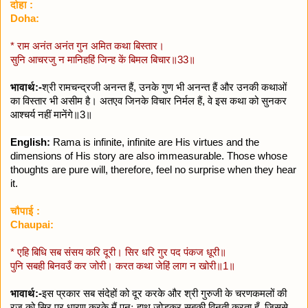
दोहा :
Doha:
* राम अनंत अनंत गुन अमित कथा बिस्तार।
सुनि आचरजु न मानिहहिं जिन्ह कें बिमल बिचार॥33॥
भावार्थ:-
श्री रामचन्द्रजी अनन्त हैं, उनके गुण भी अनन्त हैं और उनकी कथाओं
का विस्तार भी असीम है। अतएव जिनके विचार निर्मल हैं, वे इस कथा को सुनकर
आश्चर्य नहीं मानेंगे॥3॥
English:
Rama is infinite, infinite are His virtues and the
dimensions of His story are also immeasurable. Those whose
thoughts are pure will, therefore, feel no surprise when they hear
it.
चौपाई :
Chaupai:
* एहि बिधि सब संसय करि दूरी। सिर धरि गुर पद पंकज धूरी॥
पुनि सबही बिनवउँ कर जोरी। करत कथा जेहिं लाग न खोरी॥1॥
भावार्थ:-
इस प्रकार सब संदेहों को दूर करके और श्री गुरुजी के चरणकमलों की
रज को सिर पर धारण करके मैं पुनः हाथ जोड़कर सबकी विनती करता हूँ, जिससे