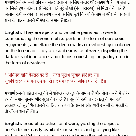
भावार्थ:-
विषय रूपी साँप का जहर उतारने के लिए मन्त्र और महामणि हैं। ये ललाट
पर लिखे हुए कठिनता से मिटने वाले बुरे लेखों (मंद प्रारब्ध) को मिटा देने वाले हैं।
अज्ञान रूपी अन्धकार को हरण करने के लिए सूर्य किरणों के समान और सेवक रूपी
धान के पालन करने में मेघ के समान हैं॥5॥
English:
They are spells and valuable gems as it were for
counteracting the venom of serpents in the form of sensuous
enjoyments, and efface the deep marks of evil destiny contained
on the forehead. They are sunbeams, as it were, dispelling the
darkness of ignorance, and clouds nourishing the paddy crop in
the form of devotees;
* अभिमत दानि देवतरु बर से। सेवत सुलभ सुखद हरि हर से॥
सुकबि सरद नभ मन उडगन से। रामभगत जन जीवन धन से॥6॥
भावार्थ:-
मनोवांछित वस्तु देने में श्रेष्ठ कल्पवृक्ष के समान हैं और सेवा करने में हरि-
हर के समान सुलभ और सुख देने वाले हैं। सुकवि रूपी शरद् ऋतु के मन रूपी
आकाश को सुशोभित करने के लिए तारागण के समान और श्री रामजी के भक्तों के
तो जीवन धन ही हैं॥6॥
English:
trees of paradise, as it were, yielding the object of
one’s desire; easily available for service and gratifying like
Vishnu and Shiv; stars as it were adorning the autumnal sky in