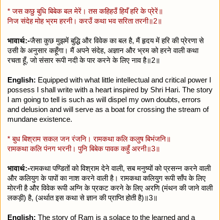
* जस कछु बुधि बिबेक बल मेरें। तस कहिहउँ हियँ हरि के प्रेरें॥
निज संदेह मोह भ्रम हरनी। करउँ कथा भव सरिता तरनी॥2॥
भावार्थ:-
जैसा कुछ मुझमें बुद्धि और विवेक का बल है, मैं हृदय में हरि की प्रेरणा से
उसी के अनुसार कहूँगा। मैं अपने संदेह, अज्ञान और भ्रम को हरने वाली कथा
रचता हूँ, जो संसार रूपी नदी के पार करने के लिए नाव है॥2॥
English:
Equipped with what little intellectual and critical power I
possess I shall write with a heart inspired by Shri Hari. The story
I am going to tell is such as will dispel my own doubts, errors
and delusion and will serve as a boat for crossing the stream of
mundane existence.
* बुध बिश्राम सकल जन रंजनि। रामकथा कलि कलुष बिभंजनि॥
रामकथा कलि पंनग भरनी। पुनि बिबेक पावक कहुँ अरनी॥3॥
भावार्थ:-
रामकथा पण्डितों को विश्राम देने वाली, सब मनुष्यों को प्रसन्न करने वाली
और कलियुग के पापों का नाश करने वाली है। रामकथा कलियुग रूपी साँप के लिए
मोरनी है और विवेक रूपी अग्नि के प्रकट करने के लिए अरणि (मंथन की जाने वाली
लकड़ी) है, (अर्थात इस कथा से ज्ञान की प्राप्ति होती है)॥3॥
English:
The story of Ram is a solace to the learned and a