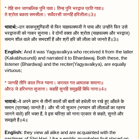
* तेहि सन जागबलिक पुनि पावा। तिन्ह पुनि भरद्वाज प्रति गावा॥
ते श्रोता बकता समसीला। सवँदरसी जानहिं हरिलीला॥3॥
भावार्थ:-
उन काकभुशुण्डिजी से फिर याज्ञवल्क्यजी ने पाया और उन्होंने फिर उसे
भरद्वाजजी को गाकर सुनाया। वे दोनों वक्ता और श्रोता (याज्ञवल्क्य और भरद्वाज)
समान शील वाले और समदर्शी हैं और श्री हरि की लीला को जानते हैं॥3॥
English:
And it was Yagyavalkya who received it from the latter
(Kakabhusundi) and narrated it to Bhardawaj. Both these, the
listener (Bhardwaj) and the reciter(Yagyavalkya), are equally
virtuous;
* जानहिं तीनि काल निज ग्याना। करतल गत आमलक समाना॥
औरउ जे हरिभगत सुजाना। कहहिं सुनहिं समुझहिं बिधि नाना॥4॥
भावार्थ:-
वे अपने ज्ञान से तीनों कालों की बातों को हथेली पर रखे हुए आँवले के
समान (प्रत्यक्ष) जानते हैं। और भी जो सुजान (भगवान की लीलाओं का रहस्य
जानने वाले) हरि भक्त हैं, वे इस चरित्र को नाना प्रकार से कहते, सुनते और
समझते हैं॥4॥
English:
they view all alike and are acquainted with the
pastimes of Shri Hari. Like a emblic myrobalan fruit placed on