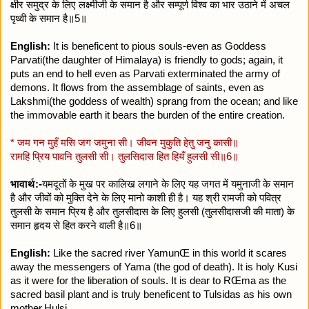
क्षीर समुद्र के लिए लक्ष्मीजी के समान है और सम्पूर्ण विश्व का भार उठाने में अचल
पृथ्वी के समान है॥5॥
English:
It is beneficent to pious souls-even as Goddess
Parvati(the daughter of Himalaya) is friendly to gods; again, it
puts an end to hell even as Parvati exterminated the army of
demons. It flows from the assemblage of saints, even as
Lakshmi(the goddess of wealth) sprang from the ocean; and like
the immovable earth it bears the burden of the entire creation.
* जम गन मुहँ मसि जग जमुना सी। जीवन मुकुति हेतु जनु कासी॥
रामहि प्रिय पावनि तुलसी सी। तुलसिदास हित हियँ हुलसी सी॥6॥
भावार्थ:-
यमदूतों के मुख पर कालिख लगाने के लिए यह जगत में यमुनाजी के समान
है और जीवों को मुक्ति देने के लिए मानो काशी ही है। यह श्री रामजी को पवित्र
तुलसी के समान प्रिय है और तुलसीदास के लिए हुलसी (तुलसीदासजी की माता) के
समान हृदय से हित करने वाली है॥6॥
English:
Like the sacred river YamunŒ in this world it scares
away the messengers of Yama (the god of death). It is holy Kusi
as it were for the liberation of souls. It is dear to RŒma as the
sacred basil plant and is truly beneficent to Tulsidas as his own
mother,Hulsi.