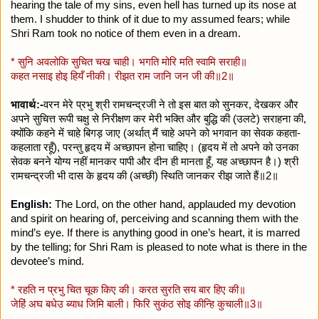
hearing the tale of my sins, even hell has turned up its nose at
them. I shudder to think of it due to my assumed fears; while
Shri Ram took no notice of them even in a dream.
* सुनि अवलोकि सुचित चख चाही। भगति मोरि मति स्वामि सराही॥
कहत नसाइ होइ हियँ नीकी। रीझत राम जानि जन जी की॥2॥
भावार्थ:-
वरन मेरे प्रभु श्री रामचन्द्रजी ने तो इस बात को सुनकर, देखकर और
अपने सुचित्त रूपी चक्षु से निरीक्षण कर मेरी भक्ति और बुद्धि की (उलटे) सराहना की,
क्योंकि कहने में चाहे बिगड़ जाए (अर्थात्‌ मैं चाहे अपने को भगवान का सेवक कहता-
कहलाता रहूँ), परन्तु हृदय में अच्छापन होना चाहिए। (हृदय में तो अपने को उनका
सेवक बनने योग्य नहीं मानकर पापी और दीन ही मानता हूँ, यह अच्छापन है।) श्री
रामचन्द्रजी भी दास के हृदय की (अच्छी) स्थिति जानकर रीझ जाते हैं॥2॥
English:
The Lord, on the other hand, applauded my devotion
and spirit on hearing of, perceiving and scanning them with
the
mind’s eye. If there is anything good in one’s heart, it is marred
by the telling; for Shri Ram is pleased to note what is there in the
devotee’s mind.
* रहति न प्रभु चित चूक किए की। करत सुरति सय बार हिए की॥
जेहिं अघ बधेउ ब्याध जिमि बाली। फिरि सुकंठ सोइ कीन्हि कुचाली॥3॥