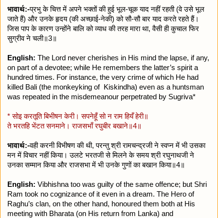
भावार्थ:-
प्रभु के चित्त में अपने भक्तों की हुई भूल-चूक याद नहीं रहती (वे उसे भूल
जाते हैं) और उनके हृदय (की अच्छाई-नेकी) को सौ-सौ बार याद करते रहते हैं।
जिस पाप के कारण उन्होंने बालि को व्याध की तरह मारा था, वैसी ही कुचाल फिर
सुग्रीव ने चली॥3॥
English:
The Lord never cherishes in His mind the lapse, if any,
on part of a devotee; while He remembers the latter’s spirit a
hundred times. For instance, the very crime of which He had
killed Bali (the monkeyking of Kiskindha) even as a huntsman
was repeated in the misdemeanour perpetrated by Sugriva*
* सोइ करतूति बिभीषन केरी। सपनेहूँ सो न राम हियँ हेरी॥
ते भरतहि भेंटत सनमाने। राजसभाँ रघुबीर बखाने॥4॥
भावार्थ:-
वही करनी विभीषण की थी, परन्तु श्री रामचन्द्रजी ने स्वप्न में भी उसका
मन में विचार नहीं किया। उलटे भरतजी से मिलने के समय श्री रघुनाथजी ने
उनका सम्मान किया और राजसभा में भी उनके गुणों का बखान किया॥4॥
English:
Vibhishna too was guilty of the same offence; but Shri
Ram took no cognizance of it even in a dream. The Hero of
Raghu’s clan, on the other hand, honoured them both at His
meeting with Bharata (on His return from Lanka) and