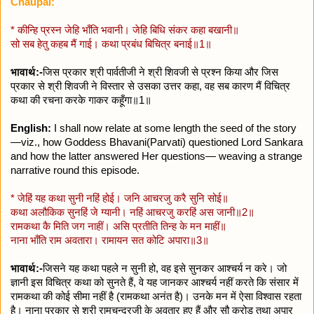
Chaupai:
* कीन्हि प्रस्न जेहि भाँति भवानी। जेहि बिधि संकर कहा बखानी॥
सो सब हेतु कहब मैं गाई। कथा प्रबंध बिचित्र बनाई॥1॥
भावार्थ:-
जिस प्रकार श्री पार्वतीजी ने श्री शिवजी से प्रश्न किया और जिस
प्रकार से श्री शिवजी ने विस्तार से उसका उत्तर कहा, वह सब कारण मैं विचित्र
कथा की रचना करके गाकर कहूँगा॥1॥
English:
I shall now relate at some length the seed of the story
—viz., how Goddess Bhavani(Parvati) questioned Lord Sankara
and how the latter answered Her questions— weaving a strange
narrative round this episode.
* जेहिं यह कथा सुनी नहिं होई। जनि आचरजु करै सुनि सोई॥
कथा अलौकिक सुनहिं जे ग्यानी। नहिं आचरजु करहिं अस जानी॥2॥
रामकथा कै मिति जग नाहीं। असि प्रतीति तिन्ह के मन माहीं॥
नाना भाँति राम अवतारा। रामायन सत कोटि अपारा॥3॥
भावार्थ:-
जिसने यह कथा पहले न सुनी हो, वह इसे सुनकर आश्चर्य न करे। जो
ज्ञानी इस विचित्र कथा को सुनते हैं, वे यह जानकर आश्चर्य नहीं करते कि संसार में
रामकथा की कोई सीमा नहीं है (रामकथा अनंत है)। उनके मन में ऐसा विश्वास रहता
है। नाना प्रकार से श्री रामचन्द्रजी के अवतार हुए हैं और सौ करोड़ तथा अपार