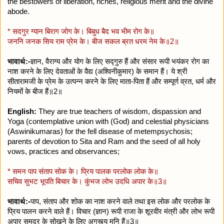
the bestowers of liberation, riches, religious merit and the divine
abode.
* सदगुर ग्यान बिराग जोग के। बिबुध बैद भव भीम रोग के॥
जननि जनक सिय राम प्रेम के। बीज सकल ब्रत धरम नेम के॥2॥
भावार्थ:-
ज्ञान, वैराग्य और योग के लिए सद्गुरु हैं और संसार रूपी भयंकर रोग का
नाश करने के लिए देवताओं के वैद्य (अश्विनीकुमार) के समान हैं। ये श्री
सीतारामजी के प्रेम के उत्पन्न करने के लिए माता-पिता हैं और सम्पूर्ण व्रत, धर्म और
नियमों के बीज हैं॥2॥
English:
They are true teachers of wisdom, dispassion and
Yoga (contemplative union with (God) and celestial physicians
(Aswinikumaras) for the fell disease of metempsychosis;
parents of devotion to Sita and Ram and the seed of all holy
vows, practices and observances;
* समन पाप संताप सोक के। प्रिय पालक परलोक लोक के॥
सचिव सुभट भूपति बिचार के। कुंभज लोभ उदधि अपार के॥3॥
भावार्थ:-
पाप, संताप और शोक का नाश करने वाले तथा इस लोक और परलोक के
प्रिय पालन करने वाले हैं। विचार (ज्ञान) रूपी राजा के शूरवीर मंत्री और लोभ रूपी
अपार समुद्र के सोखने के लिए अगस्त्य मुनि हैं॥3॥