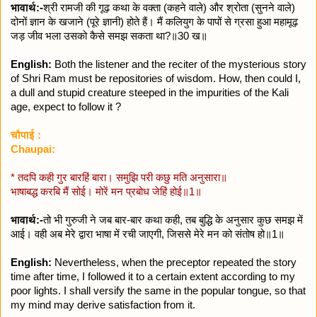
भावार्थ:-
श्री रामजी की गूढ़ कथा के वक्ता (कहने वाले) और श्रोता (सुनने वाले)
दोनों ज्ञान के खजाने (पूरे ज्ञानी) होते हैं। मैं कलियुग के पापों से ग्रसा हुआ महामूढ़
जड़ जीव भला उसको कैसे समझ सकता था?॥30 ख॥
English:
Both the listener and the reciter of the mysterious story
of Shri Ram must be repositories of wisdom. How, then could I,
a dull and stupid creature steeped in the impurities of the Kali
age, expect to follow it ?
चौपाई :
Chaupai:
* तदपि कही गुर बारहिं बारा। समुझि परी कछु मति अनुसारा॥
भाषाबद्ध करबि मैं सोई। मोरें मन प्रबोध जेहिं होई॥1॥
भावार्थ:-
तो भी गुरुजी ने जब बार-बार कथा कही, तब बुद्धि के अनुसार कुछ समझ में
आई। वही अब मेरे द्वारा भाषा में रची जाएगी, जिससे मेरे मन को संतोष हो॥1॥
English:
Nevertheless, when the preceptor repeated the story
time after time, I followed it to a certain extent according to my
poor lights. I shall versify the same in the popular tongue, so that
my mind may derive satisfaction from it.