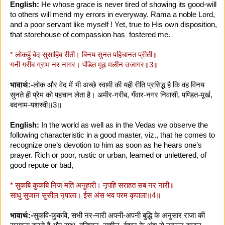
English:
He whose grace is never tired of showing its good-will
to others will mend my errors in everyway. Rama a noble Lord,
and a poor servant like myself ! Yet, true to His own disposition,
that storehouse of compassion has fostered me.
* लोकहुँ बेद सुसाहिब रीती। बिनय सुनत पहिचानत प्रीती॥
गनी गरीब ग्राम नर नागर। पंडित मूढ़ मलीन उजागर॥3॥
भावार्थ:-
लोक और वेद में भी अच्छे स्वामी की यही रीति प्रसिद्ध है कि वह विनय
सुनते ही प्रेम को पहचान लेता है। अमीर-गरीब, गँवार-नगर निवासी, पण्डित-मूर्ख,
बदनाम-यशस्वी॥3॥
English:
In the world as well as in the Vedas we observe the
following characteristic in a good master, viz., that he comes to
recognize one’s devotion to him as soon as he hears one’s
prayer. Rich or poor, rustic or urban, learned or unlettered, of
good repute or bad,
* सुकबि कुकबि निज मति अनुहारी। नृपहि सराहत सब नर नारी॥
साधु सुजान सुसील नृपाला। ईस अंस भव परम कृपाला॥4॥
भावार्थ:-
सुकवि-कुकवि, सभी नर-नारी अपनी-अपनी बुद्धि के अनुसार राजा की