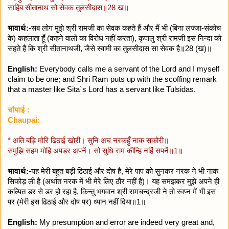
साहिब सीतानाथ सो सेवक तुलसीदास॥28 ख॥
भावार्थ:-
सब लोग मुझे श्री रामजी का सेवक कहते हैं और मैं भी (बिना लज्जा-संकोच
के) कहलाता हूँ (कहने वालों का विरोध नहीं करता), कृपालु श्री रामजी इस निन्दा को
सहते हैं कि श्री सीतानाथजी, जैसे स्वामी का तुलसीदास सा सेवक है॥28 (ख)॥
English:
Everybody calls me a servant of the Lord and I myself
claim to be one; and Shri Ram puts up with the scoffing remark
that a master like Sita`s Lord has a servant like Tulsidas.
चौपाई :
Chaupai:
* अति बड़ि मोरि ढिठाई खोरी। सुनि अघ नरकहुँ नाक सकोरी॥
समुझि सहम मोहि अपडर अपनें। सो सुधि राम कीन्हि नहिं सपनें॥1॥
भावार्थ:-
यह मेरी बहुत बड़ी ढिठाई और दोष है, मेरे पाप को सुनकर नरक ने भी नाक
सिकोड़ ली है (अर्थात नरक में भी मेरे लिए ठौर नहीं है)। यह समझकर मुझे अपने ही
कल्पित डर से डर हो रहा है, किन्तु भगवान श्री रामचन्द्रजी ने तो स्वप्न में भी इस
पर (मेरी इस ढिठाई और दोष पर) ध्यान नहीं दिया॥1॥
English:
My presumption and error are indeed very great and,