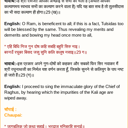
भावार्थ:-
हे श्री रामजी! आपकी अच्छाई से सभी का भला है (अर्थात आपका
कल्याणमय स्वभाव सभी का कल्याण करने वाला है) यदि यह बात सच है तो तुलसीदास
का भी सदा कल्याण ही होगा॥29 (ख)॥
English:
O Ram, is beneficent to all; if this is a fact, Tulsidas too
will be blessed by the same. Thus revealing
my merits and
demerits and bowing my head once more to all,
* एहि बिधि निज गुन दोष कहि सबहि बहुरि सिरु नाइ।
बरनउँ रघुबर बिसद जसु सुनि कलि कलुष नसाइ॥29 ग॥
भावार्थ:-
इस प्रकार अपने गुण-दोषों को कहकर और सबको फिर सिर नवाकर मैं
श्री रघुनाथजी का निर्मल यश वर्णन करता हूँ, जिसके सुनने से कलियुग के पाप नष्ट
हो जाते हैं॥29 (ग)॥
English:
I proceed to sing the immaculate glory of the Chief of
Raghus, by hearing which the impurities of the Kali
age are
wiped away.
चौपाई :
Chaupai:
* जागबलिक जो कथा सुहाई। भरद्वाज मुनिबरहि सुनाई॥