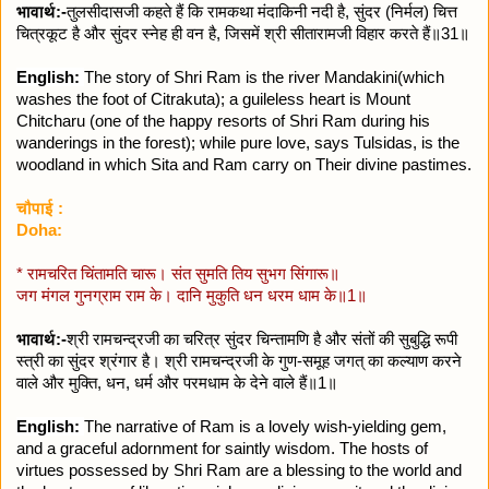
भावार्थ:-
तुलसीदासजी कहते हैं कि रामकथा मंदाकिनी नदी है, सुंदर (निर्मल) चित्त
चित्रकूट है और सुंदर स्नेह ही वन है, जिसमें श्री सीतारामजी विहार करते हैं॥31॥
English:
The story of Shri Ram is the river Mandakini(which
washes the foot of Citrakuta); a guileless heart is Mount
Chitcharu (one of the happy resorts of Shri Ram during his
wanderings in the forest); while pure love, says Tulsidas, is the
woodland in which Sita and Ram carry on Their divine pastimes.
चौपाई :
Doha:
* रामचरित चिंतामति चारू। संत सुमति तिय सुभग सिंगारू॥
जग मंगल गुनग्राम राम के। दानि मुकुति धन धरम धाम के॥1॥
भावार्थ:-
श्री रामचन्द्रजी का चरित्र सुंदर चिन्तामणि है और संतों की सुबुद्धि रूपी
स्त्री का सुंदर श्रंगार है। श्री रामचन्द्रजी के गुण-समूह जगत्‌ का कल्याण करने
वाले और मुक्ति, धन, धर्म और परमधाम के देने वाले हैं॥1॥
English:
The narrative of Ram is a lovely wish-yielding gem,
and a graceful adornment for saintly wisdom. The hosts of
virtues possessed by Shri Ram are a blessing to the world and