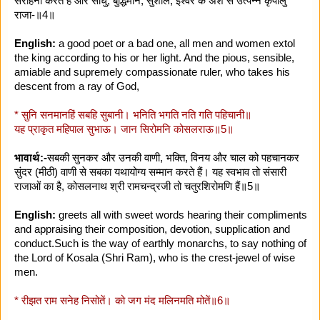
सराहना करते हैं और साधु, बुद्धिमान, सुशील, ईश्वर के अंश से उत्पन्न कृपालु
राजा-॥4॥
English:
a good poet or a bad one, all men and women extol
the king according to his or her light. And the pious, sensible,
amiable and supremely compassionate ruler, who takes his
descent from a ray of God,
* सुनि सनमानहिं सबहि सुबानी। भनिति भगति नति गति पहिचानी॥
यह प्राकृत महिपाल सुभाऊ। जान सिरोमनि कोसलराऊ॥5॥
भावार्थ:-
सबकी सुनकर और उनकी वाणी, भक्ति, विनय और चाल को पहचानकर
सुंदर (मीठी) वाणी से सबका यथायोग्य सम्मान करते हैं। यह स्वभाव तो संसारी
राजाओं का है, कोसलनाथ श्री रामचन्द्रजी तो चतुरशिरोमणि हैं॥5॥
English:
greets all with sweet words hearing their compliments
and appraising their composition, devotion, supplication and
conduct.
Such is the way of earthly monarchs, to say nothing of
the Lord of Kosala (Shri Ram), who is the crest-jewel of wise
men.
* रीझत राम सनेह निसोतें। को जग मंद मलिनमति मोतें॥6॥