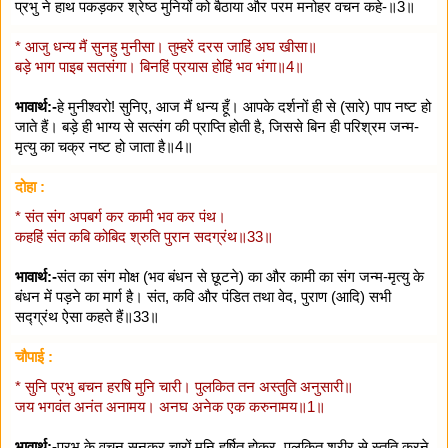
प्रभु ने हाथ पकड़कर श्रेष्ठ मुनियों को बैठाया और परम मनोहर वचन कहे-॥3॥
* आजु धन्य मैं सुनहु मुनीसा। तुम्हरें दरस जाहिं अघ खीसा॥
बड़े भाग पाइब सतसंगा। बिनहिं प्रयास होहिं भव भंगा॥4॥
भावार्थ:-
हे मुनीश्वरो! सुनिए, आज मैं धन्य हूँ। आपके दर्शनों ही से (सारे) पाप नष्ट हो
जाते हैं। बड़े ही भाग्य से सत्संग की प्राप्ति होती है, जिससे बिन ही परिश्रम जन्म-
मृत्यु का चक्र नष्ट हो जाता है॥4॥
दोहा :
* संत संग अपबर्ग कर कामी भव कर पंथ।
कहहिं संत कबि कोबिद श्रुति पुरान सदग्रंथ॥33॥
भावार्थ:-
संत का संग मोक्ष (भव बंधन से छूटने) का और कामी का संग जन्म-मृत्यु के
बंधन में पड़ने का मार्ग है। संत, कवि और पंडित तथा वेद, पुराण (आदि) सभी
सद्ग्रंथ ऐसा कहते हैं॥33॥
चौपाई :
* सुनि प्रभु बचन हरषि मुनि चारी। पुलकित तन अस्तुति अनुसारी॥
जय भगवंत अनंत अनामय। अनघ अनेक एक करुनामय॥1॥
भावार्थ:-
प्रभु के वचन सुनकर चारों मुनि हर्षित होकर, पुलकित शरीर से स्तुति करने