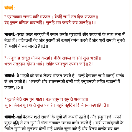
चौपाई :
* प्रातकाल सरऊ करि मज्जन। बैठहिं सभाँ संग द्विज सज्जन॥
बेद पुरान बसिष्ट बखानहिं। सुनहिं राम जद्यपि सब जानहिं॥1॥
भावार्थ:-
प्रातःकाल सरयूजी में स्नान करके ब्राह्मणों और सज्जनों के साथ सभा में
बैठते हैं। वशिष्ठजी वेद और पुराणों की कथाएँ वर्णन करते हैं और श्री रामजी सुनते
हैं, यद्यपि वे सब जानते हैं॥1॥
* अनुजन्ह संजुत भोजन करहीं। देखि सकल जननीं सुख भरहीं॥
भरत सत्रुहन दोनउ भाई। सहित पवनसुत उपबन जाई॥2॥
भावार्थ:-
वे भाइयों को साथ लेकर भोजन करते हैं। उन्हें देखकर सभी माताएँ आनंद
से भर जाती हैं। भरतजी और शत्रुघ्नजी दोनों भाई हनुमान्‌जी सहित उपवनों में
जाकर,॥2॥
* बूझहिं बैठि राम गुन गाहा। कह हनुमान सुमति अवगाहा॥
सुनत बिमल गुन अति सुख पावहिं। बहुरि बहुरि करि बिनय कहावहिं॥3॥
भावार्थ:-
वहाँ बैठकर श्री रामजी के गुणों की कथाएँ पूछते हैं और हनुमान्‌जी अपनी
सुंदर बुद्धि से उन गुणों में गोता लगाकर उनका वर्णन करते हैं। श्री रामचंद्रजी के
निर्मल गुणों को सुनकर दोनों भाई अत्यंत सुख पाते हैं और विनय करके बार-बार