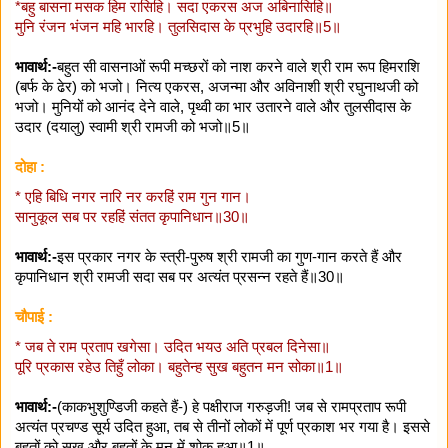
*बहु बासना मसक हिम रासिहि। सदा एकरस अज अबिनासिहि॥
मुनि रंजन भंजन महि भारहि। तुलसिदास के प्रभुहि उदारहि॥5॥
भावार्थ:-
बहुत सी वासनाओं रूपी मच्छरों को नाश करने वाले श्री राम रूप हिमराशि
(बर्फ के ढेर) को भजो। नित्य एकरस, अजन्मा और अविनाशी श्री रघुनाथजी को
भजो। मुनियों को आनंद देने वाले, पृथ्वी का भार उतारने वाले और तुलसीदास के
उदार (दयालु) स्वामी श्री रामजी को भजो॥5॥
दोहा :
* एहि बिधि नगर नारि नर करहिं राम गुन गान।
सानुकूल सब पर रहहिं संतत कृपानिधान॥30॥
भावार्थ:-
इस प्रकार नगर के स्त्री-पुरुष श्री रामजी का गुण-गान करते हैं और
कृपानिधान श्री रामजी सदा सब पर अत्यंत प्रसन्न रहते हैं॥30॥
चौपाई :
* जब ते राम प्रताप खगेसा। उदित भयउ अति प्रबल दिनेसा॥
पूरि प्रकास रहेउ तिहुँ लोका। बहुतेन्ह सुख बहुतन मन सोका॥1॥
भावार्थ:-
(काकभुशुण्डिजी कहते हैं-) हे पक्षीराज गरुड़जी! जब से रामप्रताप रूपी
अत्यंत प्रचण्ड सूर्य उदित हुआ, तब से तीनों लोकों में पूर्ण प्रकाश भर गया है। इससे
बहुतों को सुख और बहुतों के मन में शोक हुआ॥1॥