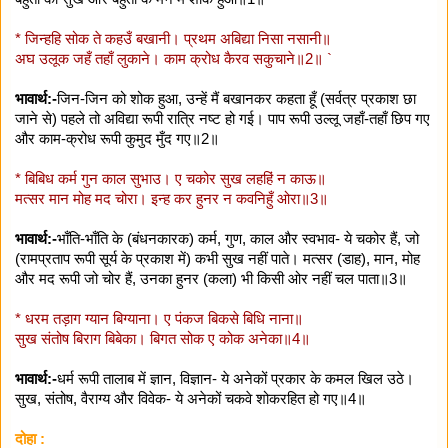
* जिन्हहि सोक ते कहउँ बखानी। प्रथम अबिद्या निसा नसानी॥
अघ उलूक जहँ तहाँ लुकाने। काम क्रोध कैरव सकुचाने॥2॥ `
भावार्थ:-
जिन-जिन को शोक हुआ, उन्हें मैं बखानकर कहता हूँ (सर्वत्र प्रकाश छा
जाने से) पहले तो अविद्या रूपी रात्रि नष्ट हो गई। पाप रूपी उल्लू जहाँ-तहाँ छिप गए
और काम-क्रोध रूपी कुमुद मुँद गए॥2॥
* बिबिध कर्म गुन काल सुभाउ। ए चकोर सुख लहहिं न काऊ॥
मत्सर मान मोह मद चोरा। इन्ह कर हुनर न कवनिहुँ ओरा॥3॥
भावार्थ:-
भाँति-भाँति के (बंधनकारक) कर्म, गुण, काल और स्वभाव- ये चकोर हैं, जो
(रामप्रताप रूपी सूर्य के प्रकाश में) कभी सुख नहीं पाते। मत्सर (डाह), मान, मोह
और मद रूपी जो चोर हैं, उनका हुनर (कला) भी किसी ओर नहीं चल पाता॥3॥
* धरम तड़ाग ग्यान बिग्याना। ए पंकज बिकसे बिधि नाना॥
सुख संतोष बिराग बिबेका। बिगत सोक ए कोक अनेका॥4॥
भावार्थ:-
धर्म रूपी तालाब में ज्ञान, विज्ञान- ये अनेकों प्रकार के कमल खिल उठे।
सुख, संतोष, वैराग्य और विवेक- ये अनेकों चकवे शोकरहित हो गए॥4॥
दोहा :