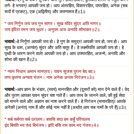
लगे- हे भगवन्‌! आपकी जय हो। आप अंतरहित, विकाररहित, पापरहित, अनेक (सब
रूपों में प्रकट), एक (अद्वितीय) और करुणामय हैं॥1॥
* जय निर्गुन जय जय गुन सागर। सुख मंदिर सुंदर अति नागर॥
जय इंदिरा रमन जय भूधर। अनुपम अज अनादि सोभाकर॥2॥
भावार्थ:-
हे निर्गुण! आपकी जय हो। हे गुण के समुद्र! आपकी जय हो, जय हो। आप
सुख के धाम, (अत्यंत) सुंदर और अति चतुर हैं। हे लक्ष्मीपति! आपकी जय हो। हे
पृथ्वी के धारण करने वाले! आपकी जय हो। आप उपमारहित, अजन्मे, अनादि और
शोभा की खान हैं॥2॥
* ग्यान निधान अमान मानप्रद। पावन सुजस पुरान बेद बद॥
तग्य कृतग्य अग्यता भंजन। नाम अनेक अनाम निरंजन॥3॥
भावार्थ:-
आप ज्ञान के भंडार, (स्वयं) मानरहित और (दूसरों को) मान देने वाले हैं। वेद
और पुराण आपका पावन सुंदर यश गाते हैं। आप तत्त्व के जानने वाले, की हुई सेवा
को मानने वाले और अज्ञान का नाश करने वाले हैं। हे निरंजन (मायारहित)! आपके
अनेकों (अनंत) नाम हैं और कोई नाम नहीं है (अर्थात्‌ आप सब नामों के परे हैं)॥3॥
* सर्ब सर्बगत सर्ब उरालय। बससि सदा हम कहुँ परिपालय
द्वंद बिपति भव फंद बिभंजय। हृदि बसि राम काम मद गंजय॥4॥