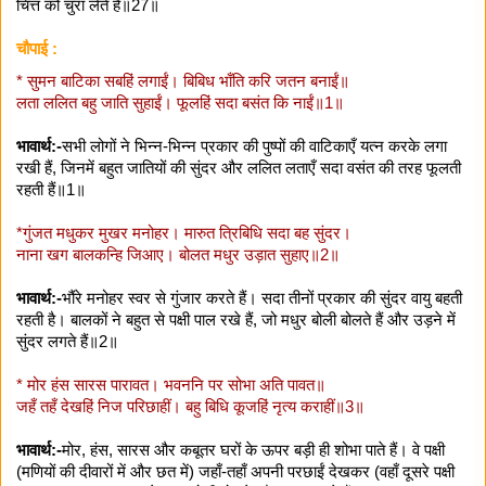
चित्त को चुरा लेते हैं॥27॥
चौपाई :
* सुमन बाटिका सबहिं लगाईं। बिबिध भाँति करि जतन बनाईं॥
लता ललित बहु जाति सुहाईं। फूलहिं सदा बसंत कि नाईं॥1॥
भावार्थ:-
सभी लोगों ने भिन्न-भिन्न प्रकार की पुष्पों की वाटिकाएँ यत्न करके लगा
रखी हैं, जिनमें बहुत जातियों की सुंदर और ललित लताएँ सदा वसंत की तरह फूलती
रहती हैं॥1॥
*गुंजत मधुकर मुखर मनोहर। मारुत त्रिबिधि सदा बह सुंदर।
नाना खग बालकन्हि जिआए। बोलत मधुर उड़ात सुहाए॥2॥
भावार्थ:-
भौंरे मनोहर स्वर से गुंजार करते हैं। सदा तीनों प्रकार की सुंदर वायु बहती
रहती है। बालकों ने बहुत से पक्षी पाल रखे हैं, जो मधुर बोली बोलते हैं और उड़ने में
सुंदर लगते हैं॥2॥
* मोर हंस सारस पारावत। भवननि पर सोभा अति पावत॥
जहँ तहँ देखहिं निज परिछाहीं। बहु बिधि कूजहिं नृत्य कराहीं॥3॥
भावार्थ:-
मोर, हंस, सारस और कबूतर घरों के ऊपर बड़ी ही शोभा पाते हैं। वे पक्षी
(मणियों की दीवारों में और छत में) जहाँ-तहाँ अपनी परछाईं देखकर (वहाँ दूसरे पक्षी