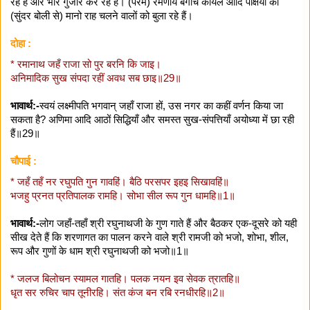
रहे हैं और भौंरे गुंजार कर रहे हैं। (परम) रमणीय बगीचे कोयल आदि पक्षियों की
(सुंदर बोली से) मानो राह चलने वालों को बुला रहे हैं।
दोहा :
* रमानाथ जहँ राजा सो पुर बरनि कि जाइ।
अनिमादिक सुख संपदा रहीं अवध सब छाइ॥29॥
भावार्थ:-
स्वयं लक्ष्मीपति भगवान्‌ जहाँ राजा हों, उस नगर का कहीं वर्णन किया जा
सकता है? अणिमा आदि आठों सिद्धियाँ और समस्त सुख-संपत्तियाँ अयोध्या में छा रही
हैं॥29॥
चौपाई :
* जहँ तहँ नर रघुपति गुन गावहिं। बैठि परसपर इहइ सिखावहिं॥
भजहु प्रनत प्रतिपालक रामहि। सोभा सील रूप गुन धामहि॥1॥
भावार्थ:-
लोग जहाँ-तहाँ श्री रघुनाथजी के गुण गाते हैं और बैठकर एक-दूसरे को यही
सीख देते हैं कि शरणागत का पालन करने वाले श्री रामजी को भजो, शोभा, शील,
रूप और गुणों के धाम श्री रघुनाथजी को भजो॥1॥
* जलज बिलोचन स्यामल गातहि। पलक नयन इव सेवक त्रातहि॥
धृत सर रुचिर चाप तूनीरहि। संत कंज बन रबि रनधीरहि॥2॥