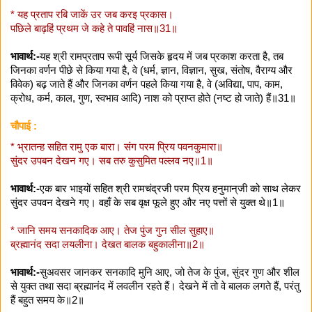
* यह प्रताप रबि जाकें उर जब करइ प्रकास।
पछिले बाढ़हिं प्रथम जे कहे ते पावहिं नास॥31॥
भावार्थ:-
यह श्री रामप्रताप रूपी सूर्य जिसके हृदय में जब प्रकाश करता है, तब
जिनका वर्णन पीछे से किया गया है, वे (धर्म, ज्ञान, विज्ञान, सुख, संतोष, वैराग्य और
विवेक) बढ़ जाते हैं और जिनका वर्णन पहले किया गया है, वे (अविद्या, पाप, काम,
क्रोध, कर्म, काल, गुण, स्वभाव आदि) नाश को प्राप्त होते (नष्ट हो जाते) हैं॥31॥
चौपाई :
* भ्रातन्ह सहित रामु एक बारा। संग परम प्रिय पवनकुमारा॥
सुंदर उपबन देखन गए। सब तरु कुसुमित पल्लव नए॥1॥
भावार्थ:-
एक बार भाइयों सहित श्री रामचंद्रजी परम प्रिय हनुमान्‌जी को साथ लेकर
सुंदर उपवन देखने गए। वहाँ के सब वृक्ष फूले हुए और नए पत्तों से युक्त थे॥1॥
* जानि समय सनकादिक आए। तेज पुंज गुन सील सुहाए॥
ब्रह्मानंद सदा लयलीना। देखत बालक बहुकालीना॥2॥
भावार्थ:-
सुअवसर जानकर सनकादि मुनि आए, जो तेज के पुंज, सुंदर गुण और शील
से युक्त तथा सदा ब्रह्मानंद में लवलीन रहते हैं। देखने में तो वे बालक लगते हैं, परंतु
हैं बहुत समय के॥2॥