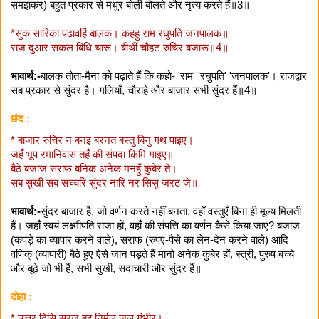
समझकर) बहुत प्रकार से मधुर बोली बोलते और नृत्य करते हैं॥3॥
*सुक सारिका पढ़ावहिं बालक। कहहु राम रघुपति जनपालक॥
राज दुआर सकल बिधि चारू। बीथीं चौहट रुचिर बजारू॥4॥
भावार्थ:-
बालक तोता-मैना को पढ़ाते हैं कि कहो- 'राम' 'रघुपति' 'जनपालक'। राजद्वार
सब प्रकार से सुंदर है। गलियाँ, चौराहे और बाजार सभी सुंदर हैं॥4॥
छंद :
* बाजार रुचिर न बनइ बरनत बस्तु बिनु गथ पाइए।
जहँ भूप रमानिवास तहँ की संपदा किमि गाइए॥
बैठे बजाज सराफ बनिक अनेक मनहुँ कुबेर ते।
सब सुखी सब सच्चरि सुंदर नारि नर सिसु जरठ जे॥
भावार्थ:-
सुंदर बाजार है, जो वर्णन करते नहीं बनता, वहाँ वस्तुएँ बिना ही मूल्य मिलती
हैं। जहाँ स्वयं लक्ष्मीपति राजा हों, वहाँ की संपत्ति का वर्णन कैसे किया जाए? बजाज
(कपड़े का व्यापार करने वाले), सराफ (रुपए-पैसे का लेन-देन करने वाले) आदि
वणिक्‌ (व्यापारी) बैठे हुए ऐसे जान प़ड़ते हैं मानो अनेक कुबेर हों, स्त्री, पुरुष बच्चे
और बूढ़े जो भी हैं, सभी सुखी, सदाचारी और सुंदर हैं॥
दोहा :
* उत्तर दिसि सरजू बह निर्मल जल गंभीर।