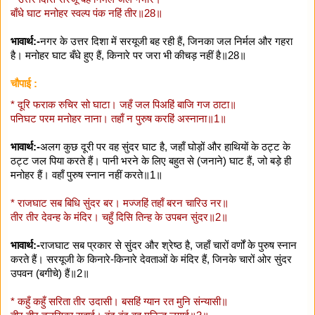
बाँधे घाट मनोहर स्वल्प पंक नहिं तीर॥28॥
भावार्थ:-
नगर के उत्तर दिशा में सरयूजी बह रही हैं, जिनका जल निर्मल और गहरा
है। मनोहर घाट बँधे हुए हैं, किनारे पर जरा भी कीचड़ नहीं है॥28॥
चौपाई :
* दूरि फराक रुचिर सो घाटा। जहँ जल पिअहिं बाजि गज ठाटा॥
पनिघट परम मनोहर नाना। तहाँ न पुरुष करहिं अस्नाना॥1॥
भावार्थ:-
अलग कुछ दूरी पर वह सुंदर घाट है, जहाँ घोड़ों और हाथियों के ठट्ट के
ठट्ट जल पिया करते हैं। पानी भरने के लिए बहुत से (जनाने) घाट हैं, जो बड़े ही
मनोहर हैं। वहाँ पुरुष स्नान नहीं करते॥1॥
* राजघाट सब बिधि सुंदर बर। मज्जहिं तहाँ बरन चारिउ नर॥
तीर तीर देवन्ह के मंदिर। चहुँ दिसि तिन्ह के उपबन सुंदर॥2॥
भावार्थ:-
राजघाट सब प्रकार से सुंदर और श्रेष्ठ है, जहाँ चारों वर्णों के पुरुष स्नान
करते हैं। सरयूजी के किनारे-किनारे देवताओं के मंदिर हैं, जिनके चारों ओर सुंदर
उपवन (बगीचे) हैं॥2॥
* कहुँ कहुँ सरिता तीर उदासी। बसहिं ग्यान रत मुनि संन्यासी॥