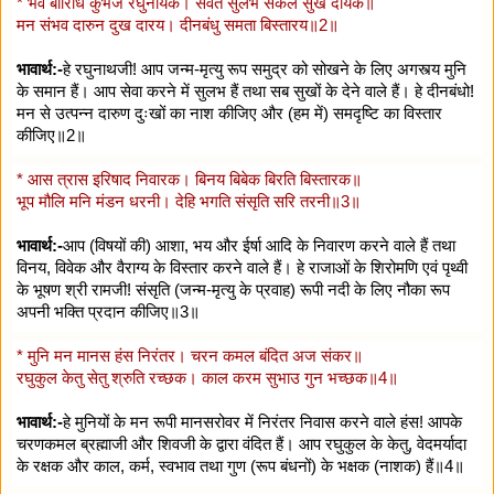
* भव बारिधि कुंभज रघुनायक। सेवत सुलभ सकल सुख दायक॥
मन संभव दारुन दुख दारय। दीनबंधु समता बिस्तारय॥2॥
भावार्थ:-
हे रघुनाथजी! आप जन्म-मृत्यु रूप समुद्र को सोखने के लिए अगस्त्य मुनि
के समान हैं। आप सेवा करने में सुलभ हैं तथा सब सुखों के देने वाले हैं। हे दीनबंधो!
मन से उत्पन्न दारुण दुःखों का नाश कीजिए और (हम में) समदृष्टि का विस्तार
कीजिए॥2॥
* आस त्रास इरिषाद निवारक। बिनय बिबेक बिरति बिस्तारक॥
भूप मौलि मनि मंडन धरनी। देहि भगति संसृति सरि तरनी॥3॥
भावार्थ:-
आप (विषयों की) आशा, भय और ईर्षा आदि के निवारण करने वाले हैं तथा
विनय, विवेक और वैराग्य के विस्तार करने वाले हैं। हे राजाओं के शिरोमणि एवं पृथ्वी
के भूषण श्री रामजी! संसृति (जन्म-मृत्यु के प्रवाह) रूपी नदी के लिए नौका रूप
अपनी भक्ति प्रदान कीजिए॥3॥
* मुनि मन मानस हंस निरंतर। चरन कमल बंदित अज संकर॥
रघुकुल केतु सेतु श्रुति रच्छक। काल करम सुभाउ गुन भच्छक॥4॥
भावार्थ:-
हे मुनियों के मन रूपी मानसरोवर में निरंतर निवास करने वाले हंस! आपके
चरणकमल ब्रह्माजी और शिवजी के द्वारा वंदित हैं। आप रघुकुल के केतु, वेदमर्यादा
के रक्षक और काल, कर्म, स्वभाव तथा गुण (रूप बंधनों) के भक्षक (नाशक) हैं॥4॥