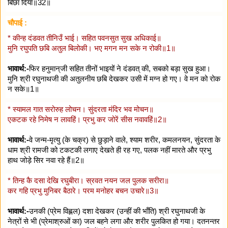
बिछा दिया॥32॥
चौपाई :
* कीन्ह दंडवत तीनिउँ भाई। सहित पवनसुत सुख अधिकाई॥
मुनि रघुपति छबि अतुल बिलोकी। भए मगन मन सके न रोकी॥1॥
भावार्थ:-
फिर हनुमान्‌जी सहित तीनों भाइयों ने दंडवत्‌ की, सबको बड़ा सुख हुआ।
मुनि श्री रघुनाथजी की अतुलनीय छबि देखकर उसी में मग्न हो गए। वे मन को रोक
न सके॥1॥
* स्यामल गात सरोरुह लोचन। सुंदरता मंदिर भव मोचन॥
एकटक रहे निमेष न लावहिं। प्रभु कर जोरें सीस नवावहिं॥2॥
भावार्थ:-
वे जन्म-मृत्यु (के चक्र) से छुड़ाने वाले, श्याम शरीर, कमलनयन, सुंदरता के
धाम श्री रामजी को टकटकी लगाए देखते ही रह गए, पलक नहीं मारते और प्रभु
हाथ जोड़े सिर नवा रहे हैं॥2॥
* तिन्ह कै दसा देखि रघुबीरा। स्रवत नयन जल पुलक सरीरा॥
कर गहि प्रभु मुनिबर बैठारे। परम मनोहर बचन उचारे॥3॥
भावार्थ:-
उनकी (प्रेम विह्लल) दशा देखकर (उन्हीं की भाँति) श्री रघुनाथजी के
नेत्रों से भी (प्रेमाश्रुओं का) जल बहने लगा और शरीर पुलकित हो गया। दतनन्तर