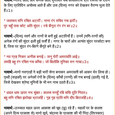
भावार्थ:-
नारद आदि और सनक आदि मुनीश्वर सब कोसलराज श्री रामजी के दर्शन
के लिए प्रतिदिन अयोध्या आते हैं और उस (दिव्य) नगर को देखकर वैराग्य भुला देते
हैं॥1॥
* जातरूप मनि रचित अटारीं। नाना रंग रुचिर गच ढारीं॥
पुर चहुँ पास कोट अति सुंदर। रचे कँगूरा रंग रंग बर॥2॥
भावार्थ:-
(दिव्य) स्वर्ण और रत्नों से बनी हुई अटारियाँ हैं। उनमें (मणि-रत्नों की)
अनेक रंगों की सुंदर ढली हुई फर्शें हैं। नगर के चारों ओर अत्यंत सुंदर परकोटा बना
है, जिस पर सुंदर रंग-बिरंगे कँगूरे बने हैं॥2॥
* नव ग्रह निकर अनीक बनाई। जनु घेरी अमरावति आई॥
लमहि बहु रंग रचित गच काँचा। जो बिलोकि मुनिबर मन नाचा॥3॥
भावार्थ:-
मानो नवग्रहों ने बड़ी भारी सेना बनाकर अमरावती को आकर घेर लिया हो।
पृथ्वी (सड़कों) पर अनेकों रंगों के (दिव्य) काँचों (रत्नों) की गच बनाई (ढाली) गई है,
जिसे देखकर श्रेष्ठ मुनियों के भी मन नाच उठते हैं॥3॥
* धवल धाम ऊपर नभ चुंबत। कलस मनहुँ रबि ससि दुति निंदत॥
बहु मनि रचित झरोखा भ्राजहिं। गृह गृह प्रति मनि दीप बिराजहिं॥4॥
भावार्थ:-
उज्ज्वल महल ऊपर आकाश को चूम (छू) रहे हैं। महलों पर के कलश
(अपने दिव्य प्रकाश से) मानो सूर्य, चंद्रमा के प्रकाश की भी निंदा (तिरस्कार)