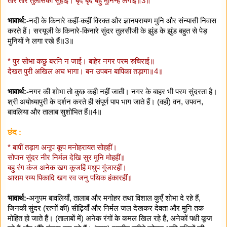
तीर तीर तुलसिका सुहाई। बृंद बृंद बहु मुनिन्ह लगाई॥3॥
भावार्थ:-
नदी के किनारे कहीं-कहीं विरक्त और ज्ञानपरायण मुनि और संन्यासी निवास
करते हैं। सरयूजी के किनारे-किनारे सुंदर तुलसीजी के झुंड के झुंड बहुत से पेड़
मुनियों ने लगा रखे हैं॥3॥
* पुर सोभा कछु बरनि न जाई। बाहेर नगर परम रुचिराई॥
देखत पुरी अखिल अघ भागा। बन उपबन बापिका तड़ागा॥4॥
भावार्थ:-
नगर की शोभा तो कुछ कही नहीं जाती। नगर के बाहर भी परम सुंदरता है।
श्री अयोध्यापुरी के दर्शन करते ही संपूर्ण पाप भाग जाते हैं। (वहाँ) वन, उपवन,
बावलिया और तालाब सुशोभित हैं॥4॥
छंद :
* बापीं तड़ाग अनूप कूप मनोहरायत सोहहीं।
सोपान सुंदर नीर निर्मल देखि सुर मुनि मोहहीं॥
बहु रंग कंज अनेक खग कूजहिं मधुप गुंजारहीं।
आराम रम्य पिकादि खग रव जनु पथिक हंकारहीं॥
भावार्थ:-
अनुपम बावलियाँ, तालाब और मनोहर तथा विशाल कुएँ शोभा दे रहे हैं,
जिनकी सुंदर (रत्नों की) सीढ़ियाँ और निर्मल जल देखकर देवता और मुनि तक
मोहित हो जाते हैं। (तालाबों में) अनेक रंगों के कमल खिल रहे हैं, अनेकों पक्षी कूज