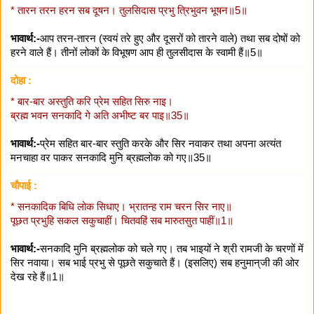
* तारन तरन हरन सब दूषन। तुलसिदास प्रभु त्रिभुवन भूषन॥5॥
भावार्थ:-
आप तरन-तारन (स्वयं तरे हुए और दूसरों को तारने वाले) तथा सब दोषों को
हरने वाले हैं। तीनों लोकों के विभूषण आप ही तुलसीदास के स्वामी हैं॥5॥
दोहा :
* बार-बार अस्तुति करि प्रेम सहित सिरु नाइ।
ब्रह्म भवन सनकादि गे अति अभीष्ट बर पाइ॥35॥
भावार्थ:-
प्रेम सहित बार-बार स्तुति करके और सिर नवाकर तथा अपना अत्यंत
मनचाहा वर पाकर सनकादि मुनि ब्रह्मलोक को गए॥35॥
चौपाई :
* सनकादिक बिधि लोक सिधाए। भ्रातन्ह राम चरन सिर नाए॥
पूछत प्रभुहि सकल सकुचाहीं। चितवहिं सब मारुतसुत पाहीं॥1॥
भावार्थ:-
सनकादि मुनि ब्रह्मलोक को चले गए। तब भाइयों ने श्री रामजी के चरणों में
सिर नवाया। सब भाई प्रभु से पूछते सकुचाते हैं। (इसलिए) सब हनुमान्‌जी की ओर
देख रहे हैं॥1॥