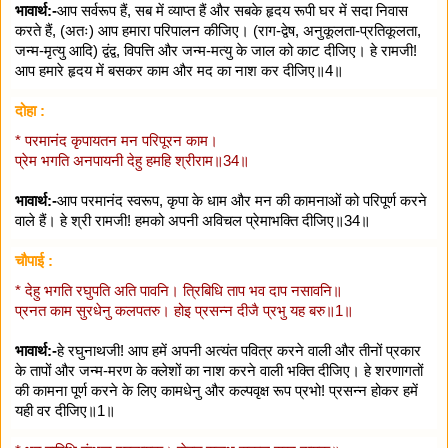
भावार्थ:-
आप सर्वरूप हैं, सब में व्याप्त हैं और सबके हृदय रूपी घर में सदा निवास
करते हैं, (अतः) आप हमारा परिपालन कीजिए। (राग-द्वेष, अनुकूलता-प्रतिकूलता,
जन्म-मृत्यु आदि) द्वंद्व, विपत्ति और जन्म-मत्यु के जाल को काट दीजिए। हे रामजी!
आप हमारे हृदय में बसकर काम और मद का नाश कर दीजिए॥4॥
दोहा :
* परमानंद कृपायतन मन परिपूरन काम।
प्रेम भगति अनपायनी देहु हमहि श्रीराम॥34॥
भावार्थ:-
आप परमानंद स्वरूप, कृपा के धाम और मन की कामनाओं को परिपूर्ण करने
वाले हैं। हे श्री रामजी! हमको अपनी अविचल प्रेमाभक्ति दीजिए॥34॥
चौपाई :
* देहु भगति रघुपति अति पावनि। त्रिबिधि ताप भव दाप नसावनि॥
प्रनत काम सुरधेनु कलपतरु। होइ प्रसन्न दीजै प्रभु यह बरु॥1॥
भावार्थ:-
हे रघुनाथजी! आप हमें अपनी अत्यंत पवित्र करने वाली और तीनों प्रकार
के तापों और जन्म-मरण के क्लेशों का नाश करने वाली भक्ति दीजिए। हे शरणागतों
की कामना पूर्ण करने के लिए कामधेनु और कल्पवृक्ष रूप प्रभो! प्रसन्न होकर हमें
यही वर दीजिए॥1॥