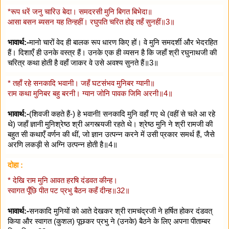
*रूप धरें जनु चारिउ बेदा। समदरसी मुनि बिगत बिभेदा॥
आसा बसन ब्यसन यह तिन्हहीं। रघुपति चरित होइ तहँ सुनहीं॥3॥
भावार्थ:-
मानो चारों वेद ही बालक रूप धारण किए हों। वे मुनि समदर्शी और भेदरहित
हैं। दिशाएँ ही उनके वस्त्र हैं। उनके एक ही व्यसन है कि जहाँ श्री रघुनाथजी की
चरित्र कथा होती है वहाँ जाकर वे उसे अवश्य सुनते हैं॥3॥
* तहाँ रहे सनकादि भवानी। जहँ घटसंभव मुनिबर ग्यानी॥
राम कथा मुनिबर बहु बरनी। ग्यान जोनि पावक जिमि अरनी॥4॥
भावार्थ:-
(शिवजी कहते हैं-) हे भवानी! सनकादि मुनि वहाँ गए थे (वहीं से चले आ रहे
थे) जहाँ ज्ञानी मुनिश्रेष्ठ श्री अगस्त्यजी रहते थे। श्रेष्ठ मुनि ने श्री रामजी की
बहुत सी कथाएँ वर्णन की थीं, जो ज्ञान उत्पन्न करने में उसी प्रकार समर्थ हैं, जैसे
अरणि लकड़ी से अग्नि उत्पन्न होती है॥4॥
दोहा :
* देखि राम मुनि आवत हरषि दंडवत कीन्ह।
स्वागत पूँछि पीत पट प्रभु बैठन कहँ दीन्ह॥32॥
भावार्थ:-
सनकादि मुनियों को आते देखकर श्री रामचंद्रजी ने हर्षित होकर दंडवत्‌
किया और स्वागत (कुशल) पूछकर प्रभु ने (उनके) बैठने के लिए अपना पीताम्बर