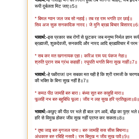
रूपी दुर्बलता मिट जाए॥5॥
* बिमल ग्यान जल जब सो नहाई। तब रह राम भगति उर छाई॥
सिव अज सुक सनकादिक नारद। जे मुनि ब्रह्म बिचार बिसारद॥6
भावार्थ:-
इस प्रकार सब रोगों से छूटकर जब मनुष्य निर्मल ज्ञान रूप
ब्रह्माजी, शुकदेवजी, सनकादि और नारद आदि ब्रह्मविचार में परम 
* सब कर मत खगनायक एहा। करिअ राम पद पंकज नेहा॥
श्रुति पुरान सब ग्रंथ कहाहीं। रघुपति भगति बिना सुख नाहीं॥7॥
भावार्थ:-
हे पक्षीराज! उन सबका मत यही है कि श्री रामजी के चरणकम
की भक्ति के बिना सुख नहीं है॥7॥
* कमठ पीठ जामहिं बरु बारा। बंध्या सुत बरु काहुहि मारा॥
फूलहिं नभ बरु बहुबिधि फूला। जीव न लह सुख हरि प्रतिकूला॥8
भावार्थ:-
कछुए की पीठ पर भले ही बाल उग आवें, बाँझ का पुत्र भले ह
हरि से विमुख होकर जीव सुख नहीं प्राप्त कर सकता॥8॥
* तृषा जाइ बरु मृगजल पाना। बरु जामहिं सस सीस बिषाना॥
अंधकारु बरु रबिहि नसावै। राम बिमुख न जीव सुख पावै॥9॥