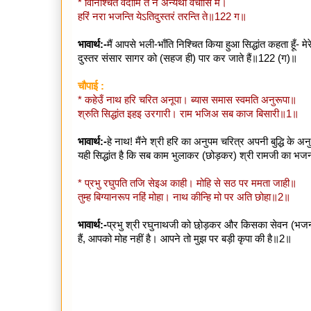
* विनिश्चितं वदामि ते न अन्यथा वचांसि मे।
हरिं नरा भजन्ति येऽतिदुस्तरं तरन्ति ते॥122 ग॥
भावार्थ:-
मैं आपसे भली-भाँति निश्चित किया हुआ सिद्धांत कहता हूँ- मे
दुस्तर संसार सागर को (सहज ही) पार कर जाते हैं॥122 (ग)॥
चौपाई :
* कहेउँ नाथ हरि चरित अनूपा। ब्यास समास स्वमति अनुरूपा॥
श्रुति सिद्धांत इहइ उरगारी। राम भजिअ सब काज बिसारी॥1॥
भावार्थ:-
हे नाथ! मैंने श्री हरि का अनुपम चरित्र अपनी बुद्धि के अनुस
यही सिद्धांत है कि सब काम भुलाकर (छोड़कर) श्री रामजी का 
* प्रभु रघुपति तजि सेइअ काही। मोहि से सठ पर ममता जाही॥
तुम्ह बिग्यानरूप नहिं मोहा। नाथ कीन्हि मो पर अति छोहा॥2॥
भावार्थ:-
प्रभु श्री रघुनाथजी को छो़ड़कर और किसका सेवन (भजन) क
हैं, आपको मोह नहीं है। आपने तो मुझ पर बड़ी कृपा की है॥2॥