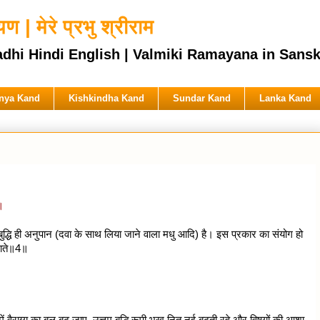
 | मेरे प्रभु श्रीराम
ndi English | Valmiki Ramayana in Sanskrit & 
nya Kand
Kishkindha Kand
Sundar Kand
Lanka Kand
4॥
ण बुद्धि ही अनुपान (दवा के साथ लिया जाने वाला मधु आदि) है। इस प्रकार का संयोग हो
 जाते॥4॥
 वैराग्य का बल बढ़ जाए, उत्तम बुद्धि रूपी भूख नित नई बढ़ती रहे और विषयों की आशा