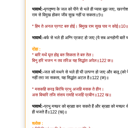
भावार्थ:-
मृगतृष्णा के जल को पीने से भले ही प्यास बुझ जाए, खरगो
राम से विमुख होकर जीव सुख नहीं पा सकता॥9॥
* हिम ते अनल प्रगट बरु होई। बिमुख राम सुख पाव न कोई॥10
भावार्थ:-
बर्फ से भले ही अग्नि प्रकट हो जाए (ये सब अनहोनी बातें
दोहा :
* बारि मथें घृत होइ बरु सिकता ते बरु तेल।
बिनु हरि भजन न तव तरिअ यह सिद्धांत अपेल॥122 क॥
भावार्थ:-
जल को मथने से भले ही घी उत्पन्न हो जाए और बालू (को पे
नहीं तरा जा सकता, यह सिद्धांत अटल है॥122 (क)॥
* मसकहि करइ बिरंचि प्रभु अजहि मसक ते हीन।
अस बिचारि तजि संसय रामहि भजहिं प्रबीन॥122 ख॥
भावार्थ:-
प्रभु मच्छर को ब्रह्मा कर सकते हैं और ब्रह्मा को मच्छर
ही भजते हैं॥122 (ख)॥
श्लोक :