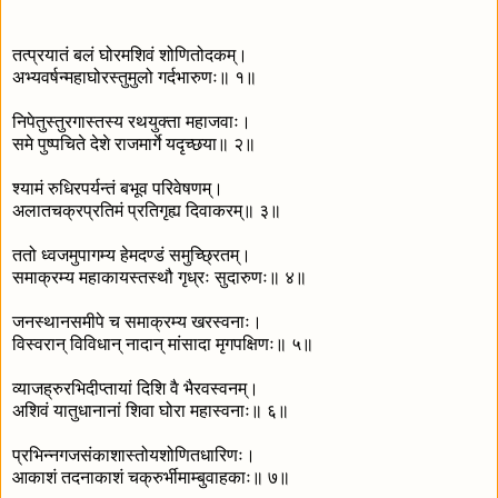
तत्प्रयातं बलं घोरमशिवं शोणितोदकम्।
अभ्यवर्षन्महाघोरस्तुमुलो गर्दभारुणः॥ १॥
निपेतुस्तुरगास्तस्य रथयुक्ता महाजवाः।
समे पुष्पचिते देशे राजमार्गे यदृच्छया॥ २॥
श्यामं रुधिरपर्यन्तं बभूव परिवेषणम्।
अलातचक्रप्रतिमं प्रतिगृह्य दिवाकरम्॥ ३॥
ततो ध्वजमुपागम्य हेमदण्डं समुच्छ्रितम्।
समाक्रम्य महाकायस्तस्थौ गृध्रः सुदारुणः॥ ४॥
जनस्थानसमीपे च समाक्रम्य खरस्वनाः।
विस्वरान् विविधान् नादान् मांसादा मृगपक्षिणः॥ ५॥
व्याजह्रुरभिदीप्तायां दिशि वै भैरवस्वनम्।
अशिवं यातुधानानां शिवा घोरा महास्वनाः॥ ६॥
प्रभिन्नगजसंकाशास्तोयशोणितधारिणः।
आकाशं तदनाकाशं चक्रुर्भीमाम्बुवाहकाः॥ ७॥