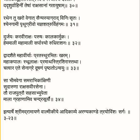
ददृशुर्वाहिनीं तेषां राक्षसानां गतायुषाम्॥ ३०॥
रथेन तु खरो वेगात् सैन्यस्याग्राद् विनिःसृतः।
श्येनगामी पृथुग्रीवो यज्ञशत्रुर्विहंगमः॥ ३१॥
दुर्जयः करवीराक्षः परुषः कालकार्मुकः।
हेममाली महामाली सर्पास्यो रुधिराशनः॥ ३२॥
द्वादशैते महावीर्याः प्रतस्थुरभितः खरम्।
महाकपालः स्थूलाक्षः प्रमाथस्त्रिशिरास्तथा।
चत्वार एते सेनाग्रे दूषणं पृष्ठतोऽन्वयुः॥ ३३॥
सा भीमवेगा समराभिकांक्षिणी
सुदारुणा राक्षसवीरसेना।
तौ राजपुत्रौ सहसाभ्युपेता
माला ग्रहाणामिव चन्द्रसूर्यौ॥ ३४॥
इत्यार्षे श्रीमद्रामायणे वाल्मीकीये आदिकाव्ये अरण्यकाण्डे त्रयोविंशः सर्गः ॥
३-२३॥