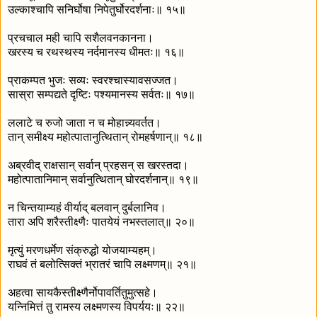
उल्काश्चापि सनिर्घोषा निपेतुर्घोरदर्शनाः॥ १५॥
प्रचचाल मही चापि सशैलवनकानना।
खरस्य च रथस्थस्य नर्दमानस्य धीमतः॥ १६॥
प्राकम्पत भुजः सव्यः स्वरश्चास्यावसज्जत।
सास्रा सम्पद्यते दृष्टिः पश्यमानस्य सर्वतः॥ १७॥
ललाटे च रुजो जाता न च मोहान्न्यवर्तत।
तान् समीक्ष्य महोत्पातानुत्थितान् रोमहर्षणान्॥ १८॥
अब्रवीद् राक्षसान् सर्वान् प्रहसन् स खरस्तदा।
महोत्पातानिमान् सर्वानुत्थितान् घोरदर्शनान्॥ १९॥
न चिन्तयाम्यहं वीर्याद् बलवान् दुर्बलानिव।
तारा अपि शरैस्तीक्ष्णैः पातयेयं नभस्तलात्॥ २०॥
मृत्युं मरणधर्मेण संक्रुद्धो योजयाम्यहम्।
राघवं तं बलोत्सिक्तं भ्रातरं चापि लक्ष्मणम्॥ २१॥
अहत्वा सायकैस्तीक्ष्णैर्नोपावर्तितुमुत्सहे।
यन्निमित्तं तु रामस्य लक्ष्मणस्य विपर्ययः॥ २२॥