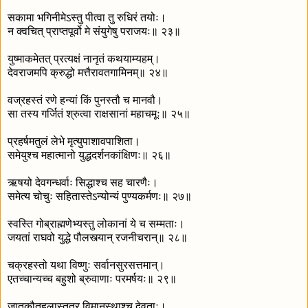
सकामा भगिनीमेऽस्तु पीत्वा तु रुधिरं तयोः।
न क्वचित् प्राप्तपूर्वो मे संयुगेषु पराजयः॥ २३॥
युष्माकमेतत् प्रत्यक्षं नानृतं कथयाम्यहम्।
देवराजमपि क्रुद्धो मत्तैरावतगामिनम्॥ २४॥
वज्रहस्तं रणे हन्यां किं पुनस्तौ च मानवौ।
सा तस्य गर्जितं श्रुत्वा राक्षसानां महाचमूः॥ २५॥
प्रहर्षमतुलं लेभे मृत्युपाशावपाशिता।
समेयुश्च महात्मानो युद्धदर्शनकांक्षिणः॥ २६॥
ऋषयो देवगन्धर्वाः सिद्धाश्च सह चारणैः।
समेत्य चोचुः सहितास्तेऽन्योन्यं पुण्यकर्मणः॥ २७॥
स्वस्ति गोब्राह्मणेभ्यस्तु लोकानां ये च सम्मताः।
जयतां राघवो युद्धे पौलस्त्यान् रजनीचरान्॥ २८॥
चक्रहस्तो यथा विष्णुः सर्वानसुरसत्तमान्।
एतच्चान्यच्च बहुशो ब्रुवाणाः परमर्षयः॥ २९॥
जातकौतूहलास्तत्र विमानस्थाश्च देवताः।