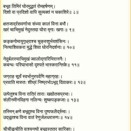
बभूव तिमिरं घोरमुद्धतं रोमहर्षणम्।
दिशो वा प्रदिशो वापि सुव्यक्तं न चकाशिरे॥ ८॥
क्षतजार्द्रसवर्णाभा संध्या कालं विना बभौ।
खरं चाभिमुखं नेदुस्तदा घोरा मृगाः खगाः॥ ९॥
कङ्कगोमायुगृध्राश्च चुक्रुशुर्भयशंसिनः।
नित्याशिवकरा युद्धे शिवा घोरनिदर्शनाः॥ १०॥
नेदुर्बलस्याभिमुखं ज्वालोद‍्गारिभिराननैः।
कबन्धः परिघाभासो दृश्यते भास्करान्तिके॥ ११॥
जग्राह सूर्यं स्वर्भानुरपर्वणि महाग्रहः।
प्रवाति मारुतः शीघ्रं निष्प्रभोऽभूद् दिवाकरः॥ १२॥
उत्पेतुश्च विना रात्रिं ताराः खद्योतसप्रभाः।
संलीनमीनविहगा नलिन्यः शुष्कपङ्कजाः॥ १३॥
तस्मिन् क्षणे बभूवुश्च विना पुष्पफलैर्द्रुमाः।
उद‍्धूतश्च विना वातं रेणुर्जलधरारुणः॥ १४॥
चीचीकूचीति वाश्यन्त्यो बभूवुस्तत्र सारिकाः।