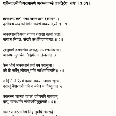
श्रीमद्वाल्मीकियरामायणे अरण्यकाण्डे एकत्रिंशः सर्गः ॥३-३१॥
त्वरमाणस्ततो गत्वा जनस्थानादकम्पनः।
प्रविश्य लङ्कां वेगेन रावणं वाक्यमब्रवीत्॥ १॥
जनस्थानस्थिता राजन् राक्षसा बहवो हताः।
खरश्च निहतः संख्ये कथंचिदहमागतः॥ २॥
एवमुक्तो दशग्रीवः क्रुद्धः संरक्तलोचनः।
अकम्पनमुवाचेदं निर्दहन्निव तेजसा॥ ३॥
केन भीमं जनस्थानं हतं मम परासुना।
को हि सर्वेषु लोकेषु गतिं नाधिगमिष्यति॥ ४॥
न हि मे विप्रियं कृत्वा शक्यं मघवता सुखम्।
प्राप्तुं वैश्रवणेनापि न यमेन च विष्णुना॥ ५॥
कालस्य चाप्यहं कालो दहेयमपि पावकम्।
मृत्युं मरणधर्मेण संयोजयितुमुत्सहे॥ ६॥
वातस्य तरसा वेगं निहन्तुमपि चोत्सहे।