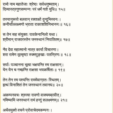
रामो नाम महातेजाः श्रेष्ठः सर्वधनुष्मताम्।
दिव्यास्त्रगुणसम्पन्नः परं धर्मं गतो युधि॥ १५॥
तस्यानुरूपो बलवान् रक्ताक्षो दुन्दुभिस्वनः।
कनीयाँल्लक्ष्मणो भ्राता राकाशशिनिभाननः॥ १६॥
स तेन सह संयुक्तः पावकेनानिलो यथा।
श्रीमान् राजवरस्तेन जनस्थानं निपातितम्॥ १७॥
नैव देवा महात्मानो नात्र कार्या विचारणा।
शरा रामेण तूत्सृष्टा रुक्मपुङ्खाः पतत्त्रिणः॥ १८॥
सर्पाः पञ्चानना भूत्वा भक्षयन्ति स्म राक्षसान्।
येन येन च गच्छन्ति राक्षसा भयकर्षिताः॥ १९॥
तेन तेन स्म पश्यन्ति राममेवाग्रतः स्थितम्।
इत्थं विनाशितं तेन जनस्थानं तवानघ॥ २०॥
अकम्पनवचः श्रुत्वा रावणो वाक्यमब्रवीत्।
गमिष्यामि जनस्थानं रामं हन्तुं सलक्ष्मणम्॥ २१॥
अथैवमुक्ते वचने प्रोवाचेदमकम्पनः।