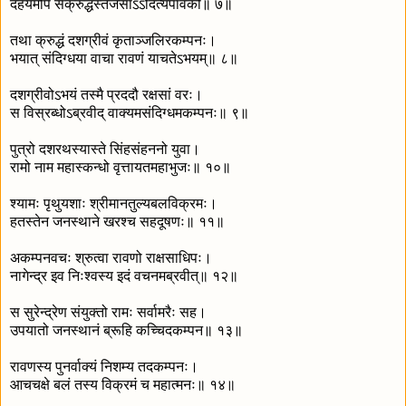
दहेयमपि संक्रुद्धस्तेजसाऽऽदित्यपावकौ॥ ७॥
तथा क्रुद्धं दशग्रीवं कृताञ्जलिरकम्पनः।
भयात् संदिग्धया वाचा रावणं याचतेऽभयम्॥ ८॥
दशग्रीवोऽभयं तस्मै प्रददौ रक्षसां वरः।
स विस्रब्धोऽब्रवीद् वाक्यमसंदिग्धमकम्पनः॥ ९॥
पुत्रो दशरथस्यास्ते सिंहसंहननो युवा।
रामो नाम महास्कन्धो वृत्तायतमहाभुजः॥ १०॥
श्यामः पृथुयशाः श्रीमानतुल्यबलविक्रमः।
हतस्तेन जनस्थाने खरश्च सहदूषणः॥ ११॥
अकम्पनवचः श्रुत्वा रावणो राक्षसाधिपः।
नागेन्द्र इव निःश्वस्य इदं वचनमब्रवीत्॥ १२॥
स सुरेन्द्रेण संयुक्तो रामः सर्वामरैः सह।
उपयातो जनस्थानं ब्रूहि कच्चिदकम्पन॥ १३॥
रावणस्य पुनर्वाक्यं निशम्य तदकम्पनः।
आचचक्षे बलं तस्य विक्रमं च महात्मनः॥ १४॥