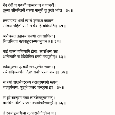
नैव देवी न गन्धर्वी नाप्सरा न च पन्नगी।
तुल्या सीमन्तिनी तस्या मानुषी तु कुतो भवेत्॥ ३०॥
तस्यापहर भार्यां त्वं तं प्रमथ्य महावने।
सीतया रहितो रामो न चैव हि भविष्यति॥ ३१॥
अरोचयत तद्वाक्यं रावणो राक्षसाधिपः।
चिन्तयित्वा महाबाहुरकम्पनमुवाच ह॥ ३२॥
बाढं कल्यं गमिष्यामि ह्येकः सारथिना सह।
आनेष्यामि च वैदेहीमिमां हृष्टो महापुरीम्॥ ३३॥
तदेवमुक्त्वा प्रययौ खरयुक्तेन रावणः।
रथेनादित्यवर्णेन दिशः सर्वाः प्रकाशयन्॥ ३४॥
स रथो राक्षसेन्द्रस्य नक्षत्रपथगो महान्।
चञ्चूर्यमाणः शुशुभे जलदे चन्द्रमा इव॥ ३५॥
स दूरे चाश्रमं गत्वा ताटकेयमुपागमत्।
मारीचेनार्चितो राजा भक्ष्यभोज्यैरमानुषैः॥ ३६॥
तं स्वयं पूजयित्वा तु आसनेनोदकेन च।