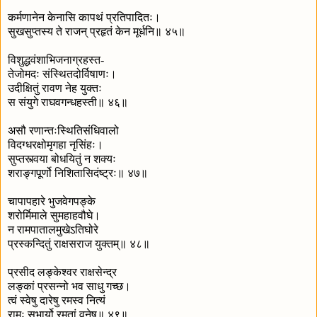
कर्मणानेन केनासि कापथं प्रतिपादितः।
सुखसुप्तस्य ते राजन् प्रहृतं केन मूर्धनि॥ ४५॥
विशुद्धवंशाभिजनाग्रहस्त-
तेजोमदः संस्थितदोर्विषाणः।
उदीक्षितुं रावण नेह युक्तः
स संयुगे राघवगन्धहस्ती॥ ४६॥
असौ रणान्तःस्थितिसंधिवालो
विदग्धरक्षोमृगहा नृसिंहः।
सुप्तस्त्वया बोधयितुं न शक्यः
शराङ्गपूर्णो निशितासिदंष्ट्रः॥ ४७॥
चापापहारे भुजवेगपङ्के
शरोर्मिमाले सुमहाहवौघे।
न रामपातालमुखेऽतिघोरे
प्रस्कन्दितुं राक्षसराज युक्तम्॥ ४८॥
प्रसीद लङ्केश्वर राक्षसेन्द्र
लङ्कां प्रसन्नो भव साधु गच्छ।
त्वं स्वेषु दारेषु रमस्व नित्यं
रामः सभार्यो रमतां वनेषु॥ ४९॥