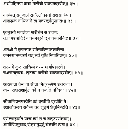
अर्थोपहितया वाचा मारीचो वाक्यमब्रवीत्॥ ३७॥
कच्चित् सकुशलं राजँल्लोकानां राक्षसाधिप।
आशङ्के नाधिजाने त्वं यतस्तूर्णमुपागतः॥ ३८॥
एवमुक्तो महातेजा मारीचेन स रावणः।
ततः पश्चादिदं वाक्यमब्रवीद् वाक्यकोविदः॥ ३९॥
आरक्षो मे हतस्तात रामेणाक्लिष्टकारिणा।
जनस्थानमवध्यं तत् सर्वं युधि निपातितम्॥ ४०॥
तस्य मे कुरु साचिव्यं तस्य भार्यापहारणे।
राक्षसेन्द्रवचः श्रुत्वा मारीचो वाक्यमब्रवीत्॥ ४१॥
आख्याता केन वा सीता मित्ररूपेण शत्रुणा।
त्वया राक्षसशार्दूल को न नन्दति नन्दितः॥ ४२॥
सीतामिहानयस्वेति को ब्रवीति ब्रवीहि मे।
रक्षोलोकस्य सर्वस्य कः शृङ्गं छेत्तुमिच्छति॥ ४३॥
प्रोत्साहयति यश्च त्वां स च शत्रुरसंशयम्।
आशीविषमुखाद् दंष्ट्रामुद्धर्तुं चेच्छति त्वया॥ ४४॥