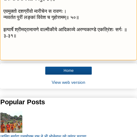
एवमुक्तो दशग्रीवो मारीचेन स रावणः।
न्यवर्तत पुरीं लङ्कां विवेश च गृहोत्तमम्॥ ५०॥
इत्यार्षे श्रीमद्रामायणे वाल्मीकीये आदिकाव्ये अरण्यकाण्डे एकत्रिंशः सर्गः ॥
३-३१॥
Home
View web version
Popular Posts
जानिए मर्यादा पुरुषोत्तम राम ने भी भोलेनाथ को कांवर चढ़ाया...