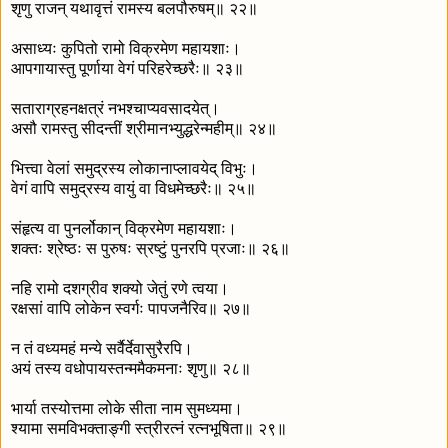
शृणु राजन् यथावृत्तं रामस्य बलपौरुषम्॥ २२॥
असाध्यः कुपितो रामो विक्रमेण महायशाः।
आपगायास्तु पूर्णाया वेगं परिहरेच्छरैः॥ २३॥
सताराग्रहनक्षत्रं नभश्चाप्यवसादयेत्।
असौ रामस्तु सीदन्तीं श्रीमानभ्युद्धरेन्महीम्॥ २४॥
भित्त्वा वेलां समुद्रस्य लोकानाप्लावयेद् विभुः।
वेगं वापि समुद्रस्य वायुं वा विधमेच्छरैः॥ २५॥
संहृत्य वा पुनर्लोकान् विक्रमेण महायशाः।
शक्तः श्रेष्ठः स पुरुषः स्रष्टुं पुनरपि प्रजाः॥ २६॥
नहि रामो दशग्रीव शक्यो जेतुं रणे त्वया।
रक्षसां वापि लोकेन स्वर्गः पापजनैरिव॥ २७॥
न तं वध्यमहं मन्ये सर्वैर्देवासुरैरपि।
अयं तस्य वधोपायस्तन्ममैकमनाः शृणु॥ २८॥
भार्या तस्योत्तमा लोके सीता नाम सुमध्यमा।
श्यामा समविभक्ताङ्गी स्त्रीरत्नं रत्नभूषिता॥ २९॥