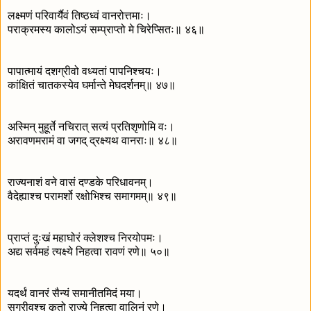
लक्ष्मणं परिवार्यैवं तिष्ठध्वं वानरोत्तमाः।
पराक्रमस्य कालोऽयं सम्प्राप्तो मे चिरेप्सितः॥ ४६॥
पापात्मायं दशग्रीवो वध्यतां पापनिश्चयः।
कांक्षितं चातकस्येव घर्मान्ते मेघदर्शनम्॥ ४७॥
अस्मिन् मुहूर्ते नचिरात् सत्यं प्रतिशृणोमि वः।
अरावणमरामं वा जगद् द्रक्ष्यथ वानराः॥ ४८॥
राज्यनाशं वने वासं दण्डके परिधावनम्।
वैदेह्याश्च परामर्शो रक्षोभिश्च समागमम्॥ ४९॥
प्राप्तं दुःखं महाघोरं क्लेशश्च निरयोपमः।
अद्य सर्वमहं त्यक्ष्ये निहत्वा रावणं रणे॥ ५०॥
यदर्थं वानरं सैन्यं समानीतमिदं मया।
सुग्रीवश्च कृतो राज्ये निहत्वा वालिनं रणे।