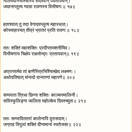
नीलमेघनिभांश्चास्य सदश्वान् पर्वतोपमान्।
जघानाप्लुत्य गदया रावणस्य विभीषणः॥ १७॥
हताश्वात् तु तदा वेगादवप्लुत्य महारथात्।
कोपमाहारयत् तीव्रं भ्रातरं प्रति रावणः॥ १८॥
ततः शक्तिं महाशक्तिः प्रदीप्तामशनीमिव।
विभीषणाय चिक्षेप राक्षसेन्द्रः प्रतापवान्॥ १९॥
अप्राप्तामेव तां बाणैस्त्रिभिश्चिच्छेद लक्ष्मणः।
अथोदतिष्ठत् संनादो वानराणां महारणे॥ २०॥
सम्पपात त्रिधा छिन्ना शक्तिः काञ्चनमालिनी।
सविस्फुलिङ्गा ज्वलिता महोल्केव दिवश्च्युता॥ २१॥
ततः सम्भाविततरां कालेनापि दुरासदाम्।
जग्राह विपुलां शक्तिं दीप्यमानां स्वतेजसा॥ २२॥