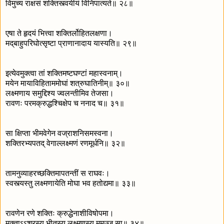
विमुच्य राक्षसं शक्तिस्त्वयीयं विनिपात्यते॥ २८॥
एषा ते हृदयं भित्त्वा शक्तिर्लोहितलक्षणा।
मद‍्बाहुपरिघोत्सृष्टा प्राणानादाय यास्यति॥ २९॥
इत्येवमुक्त्वा तां शक्तिमष्टघण्टां महास्वनाम्।
मयेन मायाविहिताममोघां शत्रुघातिनीम्॥ ३०॥
लक्ष्मणाय समुद्दिश्य ज्वलन्तीमिव तेजसा।
रावणः परमक्रुद्धश्चिक्षेप च ननाद च॥ ३१॥
सा क्षिप्ता भीमवेगेन वज्राशनिसमस्वना।
शक्तिरभ्यपतद् वेगाल्लक्ष्मणं रणमूर्धनि॥ ३२॥
तामनुव्याहरच्छक्तिमापतन्तीं स राघवः।
स्वस्त्यस्तु लक्ष्मणायेति मोघा भव हतोद्यमा॥ ३३॥
रावणेन रणे शक्तिः क्रुद्धेनाशीविषोपमा।
मुक्ताऽऽशूरस्य भीतस्य लक्ष्मणस्य ममज्ज सा॥ ३४॥