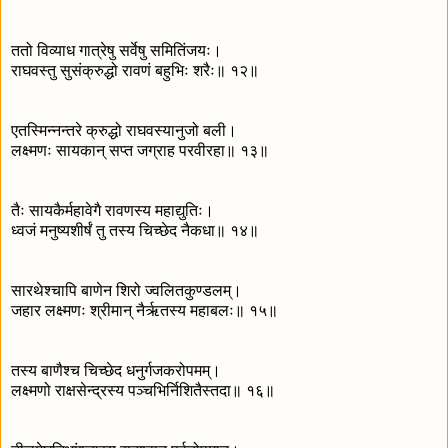
ततो विव्याध गात्रेषु सर्वेषु समितिंजयः।
राघवस्तु सुसंक्रुद्धो रावणं बहुभिः शरैः॥ १२॥
एतस्मिन्नन्तरे क्रुद्धो राघवस्यानुजो बली।
लक्ष्मणः सायकान् सप्त जग्राह परवीरहा॥ १३॥
तैः सायकैर्महावेगै रावणस्य महाद्युतिः।
ध्वजं मनुष्यशीर्षं तु तस्य चिच्छेद नैकधा॥ १४॥
सारथेश्चापि बाणेन शिरो ज्वलितकुण्डलम्।
जहार लक्ष्मणः श्रीमान् नैर्ऋतस्य महाबलः॥ १५॥
तस्य बाणैश्च चिच्छेद धनुर्गजकरोपमम्।
लक्ष्मणो राक्षसेन्द्रस्य पञ्चभिर्निशितैस्तदा॥ १६॥