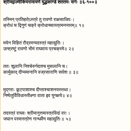
श्रीमद्वाल्मीकियरामायणे युद्धकाण्डे शततमः सर्गः ॥६-१००॥
तस्मिन् प्रतिहतेऽस्त्रे तु रावणो राक्षसाधिपः।
क्रोधं च द्विगुणं चक्रे क्रोधाच्चास्त्रमनन्तरम्॥ १॥
मयेन विहितं रौद्रमन्यदस्त्रं महाद्युतिः।
उत्स्रष्टुं रावणो भीमं राघवाय प्रचक्रमे॥ २॥
ततः शूलानि निश्चेरुर्गदाश्च मुसलानि च।
कार्मुकाद् दीप्यमानानि वज्रसाराणि सर्वशः॥ ३॥
मुद‍्गराः कूटपाशाश्च दीप्ताश्चाशनयस्तथा।
निष्पेतुर्विविधास्तीक्ष्णा वाता इव युगक्षये॥ ४॥
तदस्त्रं राघवः श्रीमानुत्तमास्त्रविदां वरः।
जघान परमास्त्रेण गान्धर्वेण महाद्युतिः॥ ५॥