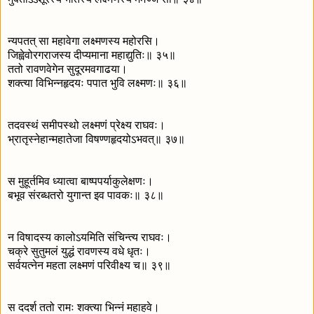
न्यपतत् सा महावेगा लक्ष्मणस्य महोरसि।
जिह्वेवोरगराजस्य दीप्यमाना महाद्युतिः॥ ३५॥
ततो रावणवेगेन सुदूरमवगाढया।
शक्त्या विभिन्नहृदयः पपात भुवि लक्ष्मणः॥ ३६॥
तदवस्थं समीपस्थो लक्ष्मणं प्रेक्ष्य राघवः।
भ्रातृस्नेहान्महातेजा विषण्णहृदयोऽभवत्॥ ३७॥
स मुहूर्तमिव ध्यात्वा बाष्पपर्याकुलेक्षणः।
बभूव संरब्धतरो युगान्त इव पावकः॥ ३८॥
न विषादस्य कालोऽयमिति संचिन्त्य राघवः।
चक्रे सुतुमलं युद्धं रावणस्य वधे धृतः।
सर्वयत्नेन महता लक्ष्मणं परिवीक्ष्य च॥ ३९॥
स ददर्श ततो रामः शक्त्या भिन्नं महाहवे।