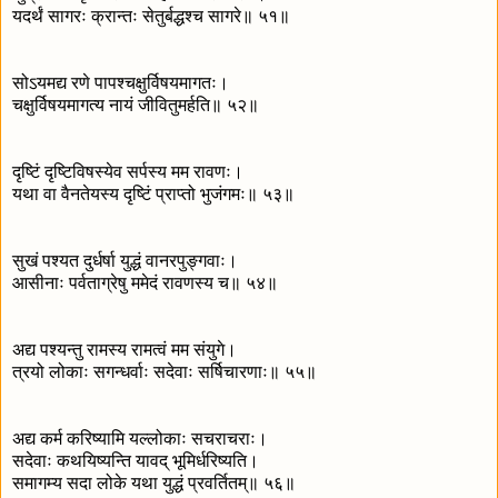
यदर्थं सागरः क्रान्तः सेतुर्बद्धश्च सागरे॥ ५१॥
सोऽयमद्य रणे पापश्चक्षुर्विषयमागतः।
चक्षुर्विषयमागत्य नायं जीवितुमर्हति॥ ५२॥
दृष्टिं दृष्टिविषस्येव सर्पस्य मम रावणः।
यथा वा वैनतेयस्य दृष्टिं प्राप्तो भुजंगमः॥ ५३॥
सुखं पश्यत दुर्धर्षा युद्धं वानरपुङ्गवाः।
आसीनाः पर्वताग्रेषु ममेदं रावणस्य च॥ ५४॥
अद्य पश्यन्तु रामस्य रामत्वं मम संयुगे।
त्रयो लोकाः सगन्धर्वाः सदेवाः सर्षिचारणाः॥ ५५॥
अद्य कर्म करिष्यामि यल्लोकाः सचराचराः।
सदेवाः कथयिष्यन्ति यावद् भूमिर्धरिष्यति।
समागम्य सदा लोके यथा युद्धं प्रवर्तितम्॥ ५६॥