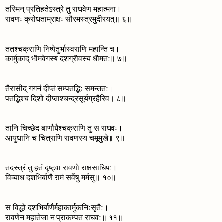
तस्मिन् प्रतिहतेऽस्त्रे तु राघवेण महात्मना।
रावणः क्रोधताम्राक्षः सौरमस्त्रमुदीरयत्॥ ६॥
ततश्चक्राणि निष्पेतुर्भास्वराणि महान्ति च।
कार्मुकाद् भीमवेगस्य दशग्रीवस्य धीमतः॥ ७॥
तैरासीद् गगनं दीप्तं सम्पतद्भिः समन्ततः।
पतद्भिश्च दिशो दीप्ताश्चन्द्रसूर्यग्रहैरिव॥ ८॥
तानि चिच्छेद बाणौघैश्चक्राणि तु स राघवः।
आयुधानि च चित्राणि रावणस्य चमूमुखे॥ ९॥
तदस्त्रं तु हतं दृष्ट्वा रावणो राक्षसाधिपः।
विव्याध दशभिर्बाणै रामं सर्वेषु मर्मसु॥ १०॥
स विद्धो दशभिर्बाणैर्महाकार्मुकनिःसृतैः।
रावणेन महातेजा न प्राकम्पत राघवः॥ ११॥