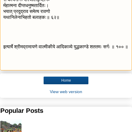
र्महात्मना दीप्तधनुष्मतार्दितः।
भयात् प्रदुद्राव समेत्य रावणो
यथानिलेनाभिहतो बलाहकः॥ ६२॥
इत्यार्षे श्रीमद्रामायणे वाल्मीकीये आदिकाव्ये युद्धकाण्डे शततमः सर्गः ॥ १०० ॥
Home
View web version
Popular Posts