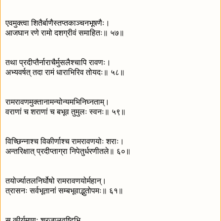
एवमुक्त्वा शितैर्बाणैस्तप्तकाञ्चनभूषणैः।
आजघान रणे रामो दशग्रीवं समाहितः॥ ५७॥
तथा प्रदीप्तैर्नाराचैर्मुसलैश्चापि रावणः।
अभ्यवर्षत् तदा रामं धाराभिरिव तोयदः॥ ५८॥
रामरावणमुक्तानामन्योन्यमभिनिघ्नताम्।
वराणां च शराणां च बभूव तुमुलः स्वनः॥ ५९॥
विच्छिन्नाश्च विकीर्णाश्च रामरावणयोः शराः।
अन्तरिक्षात् प्रदीप्ताग्रा निपेतुर्धरणीतले॥ ६०॥
तयोर्ज्यातलनिर्घोषो रामरावणयोर्महान्।
त्रासनः सर्वभूतानां सम्बभूवाद्भुतोपमः॥ ६१॥
स कीर्यमाणः शरजालवृष्टिभि-