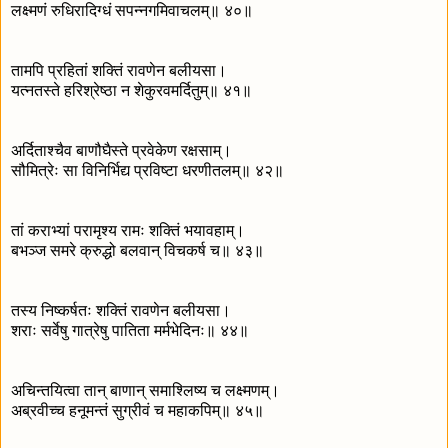
लक्ष्मणं रुधिरादिग्धं सपन्नगमिवाचलम्॥ ४०॥
तामपि प्रहितां शक्तिं रावणेन बलीयसा।
यत्नतस्ते हरिश्रेष्ठा न शेकुरवमर्दितुम्॥ ४१॥
अर्दिताश्चैव बाणौघैस्ते प्रवेकेण रक्षसाम्।
सौमित्रेः सा विनिर्भिद्य प्रविष्टा धरणीतलम्॥ ४२॥
तां कराभ्यां परामृश्य रामः शक्तिं भयावहाम्।
बभञ्ज समरे क्रुद्धो बलवान् विचकर्ष च॥ ४३॥
तस्य निष्कर्षतः शक्तिं रावणेन बलीयसा।
शराः सर्वेषु गात्रेषु पातिता मर्मभेदिनः॥ ४४॥
अचिन्तयित्वा तान् बाणान् समाश्लिष्य च लक्ष्मणम्।
अब्रवीच्च हनूमन्तं सुग्रीवं च महाकपिम्॥ ४५॥