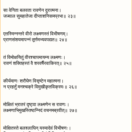
सा वेगिता बलवता रावणेन दुरात्मना।
जज्वाल सुमहातेजा दीप्ताशनिसमप्रभा॥ २३॥
एतस्मिन्नन्तरे वीरो लक्ष्मणस्तं विभीषणम्।
प्राणसंशयमापन्नं तूर्णमभ्यवपद्यत॥ २४॥
तं विमोक्षयितुं वीरश्चापमायम्य लक्ष्मणः।
रावणं शक्तिहस्तं वै शरवर्षैरवाकिरत्॥ २५॥
कीर्यमाणः शरौघेण विसृष्टेन महात्मना।
न प्रहर्तुं मनश्चक्रे विमुखीकृतविक्रमः॥ २६॥
मोक्षितं भ्रातरं दृष्ट्वा लक्ष्मणेन स रावणः।
लक्ष्मणाभिमुखस्तिष्ठन्निदं वचनमब्रवीत्॥ २७॥
मोक्षितस्ते बलश्लाघिन् यस्मादेवं विभीषणः।