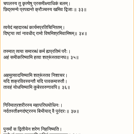
चपलस्य तु कृत्येषु प्रसमीक्ष्याधिकं बलम्।
छिद्रमन्ये प्रपद्यन्ते क्रौञ्चस्य खमिव द्विजाः॥ ३३॥
त्वयेदं महदारब्धं कार्यमप्रतिचिन्तितम्।
दिष्ट्या त्वां नावधीद् रामो विषमिश्रमिवामिषम्॥ ३४॥
तस्मात् त्वया समारब्धं कर्म ह्यप्रतिमं परैः।
अहं समीकरिष्यामि हत्वा शत्रूंस्तवानघ॥ ३५॥
अहमुत्सादयिष्यामि शत्रूंस्तव निशाचर।
यदि शक्रविवस्वन्तौ यदि पावकमारुतौ।
तावहं योधयिष्यामि कुबेरवरुणावपि॥ ३६॥
गिरिमात्रशरीरस्य महापरिघयोधिनः।
नर्दतस्तीक्ष्णदंष्ट्रस्य बिभीयाद् वै पुरंदरः॥ ३७॥
पुनर्मां स द्वितीयेन शरेण निहनिष्यति।