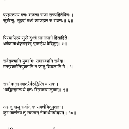
प्रहस्तस्य वचः श्रुत्वा राजा राज्यहितैषिणः।
सुखेप्सुः सुहृदां मध्ये व्याजहार स रावणः॥ ६॥
प्रियाप्रिये सुखे दुःखे लाभालाभे हिताहिते।
धर्मकामार्थकृच्छ्रेषु यूयमर्हथ वेदितुम्॥ ७॥
सर्वकृत्यानि युष्माभिः समारब्धानि सर्वदा।
मन्त्रकर्मनियुक्तानि न जातु विफलानि मे॥ ८॥
ससोमग्रहनक्षत्रैर्मरुद्भिरिव वासवः।
भवद्भिरहमत्यर्थं वृतः श्रियमवाप्नुयाम्॥ ९॥
अहं तु खलु सर्वान् वः समर्थयितुमुद्यतः।
कुम्भकर्णस्य तु स्वप्नान् नेममर्थमचोदयम्॥ १०॥