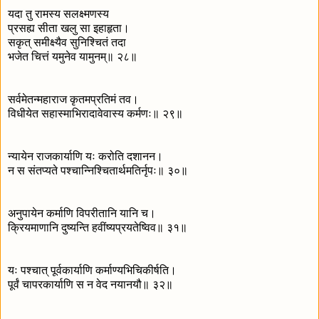
यदा तु रामस्य सलक्ष्मणस्य
प्रसह्य सीता खलु सा इहाहृता।
सकृत् समीक्ष्यैव सुनिश्चितं तदा
भजेत चित्तं यमुनेव यामुनम्॥ २८॥
सर्वमेतन्महाराज कृतमप्रतिमं तव।
विधीयेत सहास्माभिरादावेवास्य कर्मणः॥ २९॥
न्यायेन राजकार्याणि यः करोति दशानन।
न स संतप्यते पश्चान्निश्चितार्थमतिर्नृपः॥ ३०॥
अनुपायेन कर्माणि विपरीतानि यानि च।
क्रियमाणानि दुष्यन्ति हवींष्यप्रयतेष्विव॥ ३१॥
यः पश्चात् पूर्वकार्याणि कर्माण्यभिचिकीर्षति।
पूर्वं चापरकार्याणि स न वेद नयानयौ॥ ३२॥