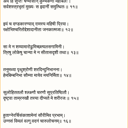
अयं हि सुप्तः षण्मासान् कुम्भकर्णो महाबलः।
सर्वशस्त्रभृतां मुख्यः स इदानीं समुत्थितः॥ ११॥
इयं च दण्डकारण्याद् रामस्य महिषी प्रिया।
रक्षोभिश्चरितोद्देशादानीता जनकात्मजा॥ १२॥
सा मे न शय्यामारोढुमिच्छत्यलसगामिनी।
त्रिषु लोकेषु चान्या मे न सीतासदृशी तथा॥ १३॥
तनुमध्या पृथुश्रोणी शरदिन्दुनिभानना।
हेमबिम्बनिभा सौम्या मायेव मयनिर्मिता॥ १४॥
सुलोहिततलौ श्लक्ष्णौ चरणौ सुप्रतिष्ठितौ।
दृष्ट्वा ताम्रनखौ तस्या दीप्यते मे शरीरजः॥ १५॥
हुताग्नेरर्चिसंकाशामेनां सौरीमिव प्रभाम्।
उन्नसं विमलं वल्गु वदनं चारुलोचनम्॥ १६॥