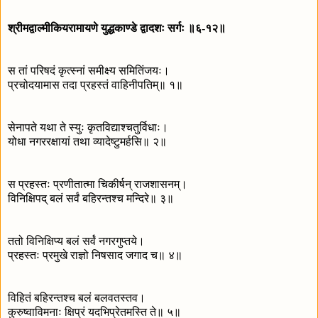
श्रीमद्वाल्मीकियरामायणे युद्धकाण्डे द्वादशः सर्गः ॥६-१२॥
स तां परिषदं कृत्स्नां समीक्ष्य समितिंजयः।
प्रचोदयामास तदा प्रहस्तं वाहिनीपतिम्॥ १॥
सेनापते यथा ते स्युः कृतविद्याश्चतुर्विधाः।
योधा नगररक्षायां तथा व्यादेष्टुमर्हसि॥ २॥
स प्रहस्तः प्रणीतात्मा चिकीर्षन् राजशासनम्।
विनिक्षिपद् बलं सर्वं बहिरन्तश्च मन्दिरे॥ ३॥
ततो विनिक्षिप्य बलं सर्वं नगरगुप्तये।
प्रहस्तः प्रमुखे राज्ञो निषसाद जगाद च॥ ४॥
विहितं बहिरन्तश्च बलं बलवतस्तव।
कुरुष्वाविमनाः क्षिप्रं यदभिप्रेतमस्ति ते॥ ५॥