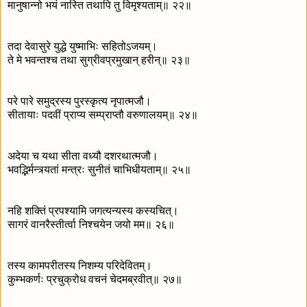
मानुषान्नो भयं नास्ति तथापि तु विमृश्यताम्॥ २२॥
तदा देवासुरे युद्धे युष्माभिः सहितोऽजयम्।
ते मे भवन्तश्च तथा सुग्रीवप्रमुखान् हरीन्॥ २३॥
परे पारे समुद्रस्य पुरस्कृत्य नृपात्मजौ।
सीतायाः पदवीं प्राप्य सम्प्राप्तौ वरुणालयम्॥ २४॥
अदेया च यथा सीता वध्यौ दशरथात्मजौ।
भवद्भिर्मन्त्र्यतां मन्त्रः सुनीतं चाभिधीयताम्॥ २५॥
नहि शक्तिं प्रपश्यामि जगत्यन्यस्य कस्यचित्।
सागरं वानरैस्तीर्त्वा निश्चयेन जयो मम॥ २६॥
तस्य कामपरीतस्य निशम्य परिदेवितम्।
कुम्भकर्णः प्रचुक्रोध वचनं चेदमब्रवीत्॥ २७॥