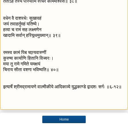
ततोऽहं तस्य पास्यामि रुधिरं काममाश्वस॥ ३८॥
वधेन वै दाशरथेः सुखावहं
जयं तवाहर्तुमहं यतिष्ये।
हत्वा च रामं सह लक्ष्मणेन
खादामि सर्वान् हरियूथमुख्यान्॥ ३९॥
रमस्व कामं पिब चाग्र्यवारुणीं
कुरुष्व कार्याणि हितानि विज्वरः।
मया तु रामे गमिते यमक्षयं
चिराय सीता वशगा भविष्यति॥ ४०॥
इत्यार्षे श्रीमद्रामायणे वाल्मीकीये आदिकाव्ये युद्धकाण्डे द्वादशः सर्गः ॥६-१२॥
Home