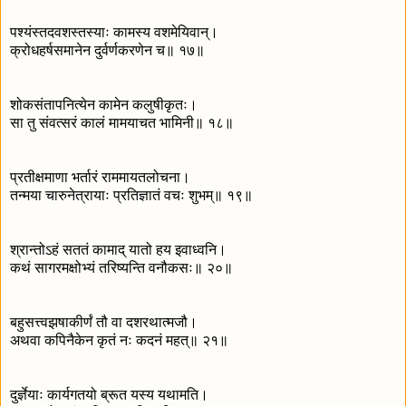
पश्यंस्तदवशस्तस्याः कामस्य वशमेयिवान्।
क्रोधहर्षसमानेन दुर्वर्णकरणेन च॥ १७॥
शोकसंतापनित्येन कामेन कलुषीकृतः।
सा तु संवत्सरं कालं मामयाचत भामिनी॥ १८॥
प्रतीक्षमाणा भर्तारं राममायतलोचना।
तन्मया चारुनेत्रायाः प्रतिज्ञातं वचः शुभम्॥ १९॥
श्रान्तोऽहं सततं कामाद् यातो हय इवाध्वनि।
कथं सागरमक्षोभ्यं तरिष्यन्ति वनौकसः॥ २०॥
बहुसत्त्वझषाकीर्णं तौ वा दशरथात्मजौ।
अथवा कपिनैकेन कृतं नः कदनं महत्॥ २१॥
दुर्ज्ञेयाः कार्यगतयो ब्रूत यस्य यथामति।