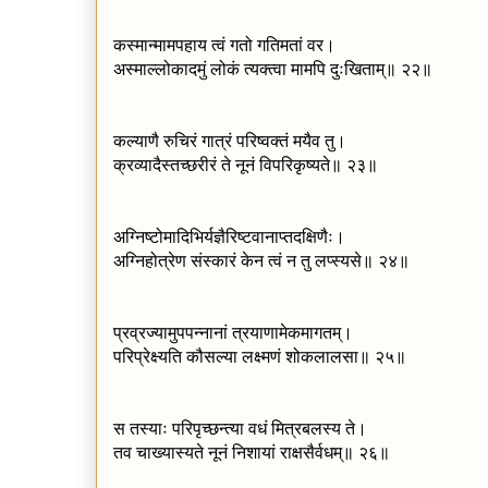
कस्मान्मामपहाय त्वं गतो गतिमतां वर।
अस्माल्लोकादमुं लोकं त्यक्त्वा मामपि दुःखिताम्॥ २२॥
कल्याणै रुचिरं गात्रं परिष्वक्तं मयैव तु।
क्रव्यादैस्तच्छरीरं ते नूनं विपरिकृष्यते॥ २३॥
अग्निष्टोमादिभिर्यज्ञैरिष्टवानाप्तदक्षिणैः।
अग्निहोत्रेण संस्कारं केन त्वं न तु लप्स्यसे॥ २४॥
प्रव्रज्यामुपपन्नानां त्रयाणामेकमागतम्।
परिप्रेक्ष्यति कौसल्या लक्ष्मणं शोकलालसा॥ २५॥
स तस्याः परिपृच्छन्त्या वधं मित्रबलस्य ते।
तव चाख्यास्यते नूनं निशायां राक्षसैर्वधम्॥ २६॥