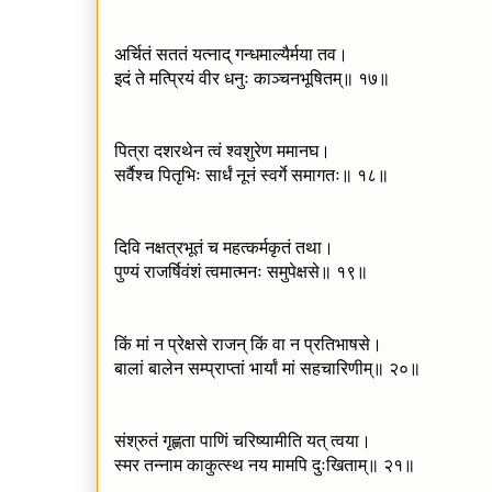
अर्चितं सततं यत्नाद् गन्धमाल्यैर्मया तव।
इदं ते मत्प्रियं वीर धनुः काञ्चनभूषितम्॥ १७॥
पित्रा दशरथेन त्वं श्वशुरेण ममानघ।
सर्वैश्च पितृभिः सार्धं नूनं स्वर्गे समागतः॥ १८॥
दिवि नक्षत्रभूतं च महत्कर्मकृतं तथा।
पुण्यं राजर्षिवंशं त्वमात्मनः समुपेक्षसे॥ १९॥
किं मां न प्रेक्षसे राजन् किं वा न प्रतिभाषसे।
बालां बालेन सम्प्राप्तां भार्यां मां सहचारिणीम्॥ २०॥
संश्रुतं गृह्णता पाणिं चरिष्यामीति यत् त्वया।
स्मर तन्नाम काकुत्स्थ नय मामपि दुःखिताम्॥ २१॥