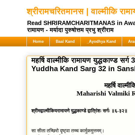
श्रीरामचरितमानस | वाल्मीकि रामायण
Read SHRIRAMCHARITMANAS in Awadhi Hi
रामायण - मर्यादा पुरुषोत्तम प्रभु श्रीराम
Home
Baal Kand
_Ayodhya Kand
Ara
महर्षि वाल्मीकि रामायण युद्धकाण्ड सर
Yuddha Kand Sarg 32 in Sansk
महर्षि वाल्मी
Maharishi Valmiki
श्रीमद्वाल्मीकियरामायणे युद्धकाण्डे द्वात्रिंशः सर्गः ॥६-३२॥
सा सीता तच्छिरो दृष्ट्वा तच्च कार्मुकमुत्तमम्।