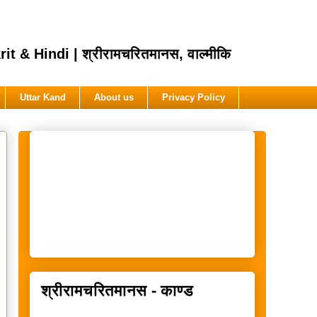
Hindi | श्रीरामचरितमानस, वाल्मीकि
Uttar Kand
About us
Privacy Policy
श्रीरामचरितमानस - काण्ड