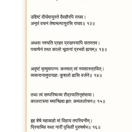
उद्दिष्टं दीर्घमायुस्ते दैवज्ञैरपि राघव।
अनृतं वचनं तेषामल्पायुरसि राघव॥ १२॥
अथवा नश्यति प्रज्ञा प्राज्ञस्यापि सतस्तव।
पचत्येनं तथा कालो भूतानां प्रभवो ह्ययम्॥ १३॥
अदृष्टं मृत्युमापन्नः कस्मात् त्वं नयशास्त्रवित्।
व्यसनानामुपायज्ञः कुशलो ह्यसि वर्जने॥ १४॥
तथा त्वं सम्परिष्वज्य रौद्रयातिनृशंसया।
कालरात्र्या ममाच्छिद्य हृतः कमललोचन॥ १५॥
इह शेषे महाबाहो मां विहाय तपस्विनीम्।
प्रियामिव यथा नारीं पृथिवीं पुरुषर्षभ॥ १६॥