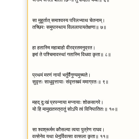
सा मुहूर्तात् समाश्वस्य परिलभ्याथ चेतनाम्।
तच्छिरः समुपास्थाय विललापायतेक्षणा॥ ७॥
हा हतास्मि महाबाहो वीरव्रतमनुव्रत।
इमां ते पश्चिमावस्थां गतास्मि विधवा कृता॥ ८॥
प्रथमं मरणं नार्या भर्तुर्वैगुण्यमुच्यते।
सुवृत्तः साधुवृत्तायाः संवृत्तस्त्वं ममाग्रतः॥ ९॥
महद् दुःखं प्रपन्नाया मग्नायाः शोकसागरे।
यो हि मामुद्यतस्त्रातुं सोऽपि त्वं विनिपातितः॥ १०॥
सा श्वश्रूर्मम कौसल्या त्वया पुत्रेण राघव।
वत्सेनेव यथा धेनुर्विवत्सा वत्सला कृता॥ ११॥