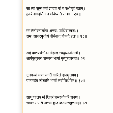
सा त्वां सुप्तं हतं ज्ञात्वा मां च रक्षोगृहं गताम्।
हृदयेनावदीर्णेन न भविष्यति राघव॥ २७॥
मम हेतोरनार्याया अनघः पार्थिवात्मजः।
रामः सागरमुत्तीर्य वीर्यवान् गोष्पदे हतः॥ २८॥
अहं दाशरथेनोढा मोहात् स्वकुलपांसनी।
आर्यपुत्रस्य रामस्य भार्या मृत्युरजायत॥ २९॥
नूनमन्यां मया जातिं वारितं दानमुत्तमम्।
याहमद्यैव शोचामि भार्या सर्वातिथेरिह॥ ३०॥
साधु घातय मां क्षिप्रं रामस्योपरि रावण।
समानय पतिं पत्न्या कुरु कल्याणमुत्तमम्॥ ३१॥