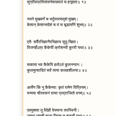
सुग्रीवप्रतिसंसर्गमाख्यातं च हनूमता॥ १॥
नयने मुखवर्णं च भर्तुस्तत्सदृशं मुखम्।
केशान् केशान्तदेशं च तं च चूडामणिं शुभम्॥ २॥
एतैः सर्वैरभिज्ञानैरभिज्ञाय सुदुःखिता।
विजगर्हेऽत्र कैकेयीं क्रोशन्ती कुररी यथा॥ ३॥
सकामा भव कैकेयि हतोऽयं कुलनन्दनः।
कुलमुत्सादितं सर्वं त्वया कलहशीलया॥ ४॥
आर्येण किं नु कैकेय्याः कृतं रामेण विप्रियम्।
यन्मया चीरवसनं दत्त्वा प्रव्राजितो वनम्॥ ५॥
एवमुक्त्वा तु वैदेही वेपमाना तपस्विनी।
जगाम जगतीं बाला छिन्ना तु कदली यथा॥ ६॥