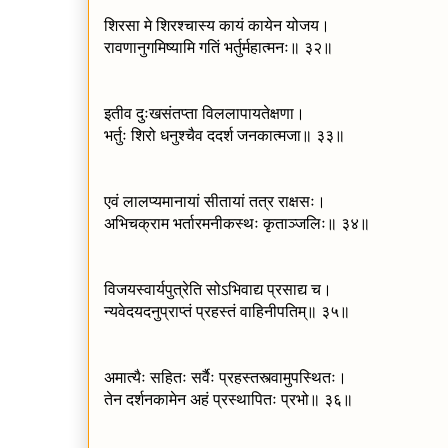
शिरसा मे शिरश्चास्य कायं कायेन योजय।
रावणानुगमिष्यामि गतिं भर्तुर्महात्मनः॥ ३२॥
इतीव दुःखसंतप्ता विललापायतेक्षणा।
भर्तुः शिरो धनुश्चैव ददर्श जनकात्मजा॥ ३३॥
एवं लालप्यमानायां सीतायां तत्र राक्षसः।
अभिचक्राम भर्तारमनीकस्थः कृताञ्जलिः॥ ३४॥
विजयस्वार्यपुत्रेति सोऽभिवाद्य प्रसाद्य च।
न्यवेदयदनुप्राप्तं प्रहस्तं वाहिनीपतिम्॥ ३५॥
अमात्यैः सहितः सर्वैः प्रहस्तस्त्वामुपस्थितः।
तेन दर्शनकामेन अहं प्रस्थापितः प्रभो॥ ३६॥