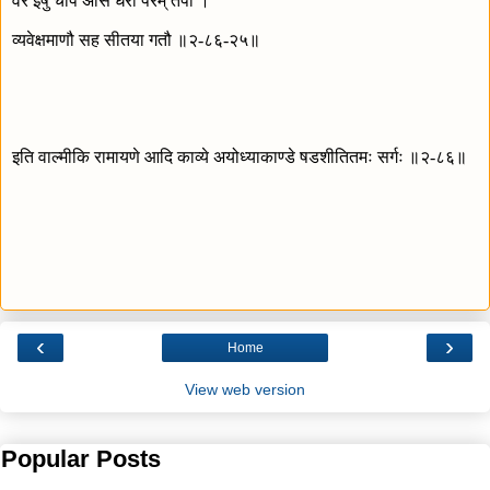
वर इषु चाप असि धरौ परम् तपौ ।
व्यवेक्षमाणौ सह सीतया गतौ ॥२-८६-२५॥
इति वाल्मीकि रामायणे आदि काव्ये अयोध्याकाण्डे षडशीतितमः सर्गः ॥२-८६॥
‹
›
Home
View web version
Popular Posts