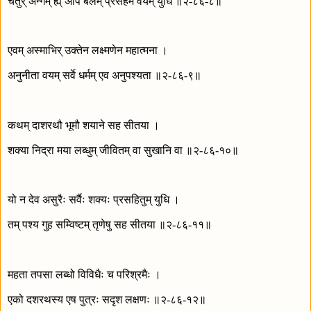
चतुर् अन्गम् ह्य् अपि बलम् प्रसहेम वयम् युधि ॥२-८६-८॥
एवम् अस्माभिर् उक्तेन लक्ष्मणेन महात्मना ।
अनुनीता वयम् सर्वे धर्मम् एव अनुपश्यता ॥२-८६-९॥
कथम् दाशरथौ भूमौ शयाने सह सीतया ।
शक्या निद्रा मया लब्धुम् जीवितम् वा सुखानि वा ॥२-८६-१०॥
यो न देव असुरैः सर्वैः शक्यः प्रसहितुम् युधि ।
तम् पश्य गुह सम्विष्टम् तृणेषु सह सीतया ॥२-८६-११॥
महता तपसा लब्धो विविधैः च परिश्रमैः ।
एको दशरथस्य एष पुत्रः सदृश लक्षणः ॥२-८६-१२॥