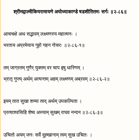
श्रीमद्वाल्मीकियरामायणे अयोध्याकाण्डे षडशीतितमः सर्गः ॥२-८६॥
आचचक्षे अथ सद्भावम् लक्ष्मणस्य महात्मनः ।
भरताय अप्रमेयाय गुहो गहन गोचरः ॥२-८६-१॥
तम् जाग्रतम् गुणैर् युक्तम् वर चाप इषु धारिणम् ।
भ्रातृ गुप्त्य् अर्थम् अत्यन्तम् अहम् लक्ष्मणम् अब्रवम् ॥२-८६-२॥
इयम् तात सुखा शय्या त्वद् अर्थम् उपकल्पिता ।
प्रत्याश्वसिहि शेष्व अस्याम् सुखम् राघव नन्दन ॥२-८६-३॥
उचितो अयम् जनः सर्वे दुह्खानाम् त्वम् सुख उचितः ।