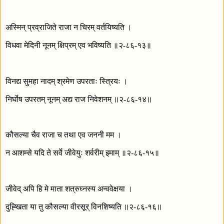
अस्मिन् प्रव्राजिते राजा न चिरम् वर्तयिष्यति ।
विधवा मेदिनी नूनम् क्षिप्रम् एव भविष्यति ॥२-८६-१३॥
विनद्य सुमहा नादम् श्रमेण उपरताः स्त्रियः ।
निर्घोष उपरतम् नूनम् अद्य राज निवेशनम् ॥२-८६-१४॥
कौसल्या चैव राजा च तथा एव जननी मम ।
न आशम्से यदि ते सर्वे जीवेयुः शर्वरीम् इमाम् ॥२-८६-१५॥
जीवेद् अपि हि मे माता शत्रुघ्नस्य अन्ववेक्षया ।
दुह्खिता या तु कौसल्या वीरसूर् विनशिष्यति ॥२-८६-१६॥