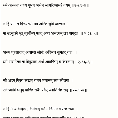
धर्म आत्ममः तस्य गुप्त्य् अर्थम् जागरिष्यामहे वयम् ॥२-८६-४॥
न हि रामात् प्रियतरो मम अस्ति भुवि कश्चन ।
मा उत्सुको भूर् ब्रवीम्य् एतद् अप्य् असत्यम् तव अग्रतः ॥२-८६-५॥
अस्य प्रसादाद् आशम्से लोके अस्मिन् सुमहद् यशः ।
धर्म अवाप्तिम् च विपुलाम् अर्थ अवाप्तिम् च केवलाम् ॥२-८६-६॥
सो अहम् प्रिय सखम् रामम् शयानम् सह सीतया ।
रक्षिष्यामि धनुष् पाणिः सर्वैः स्वैर् ज्नातिभिः सह ॥२-८६-७॥
न हि मे अविदितम् किम्चिद् वने अस्मिमः चरतः सदा ।