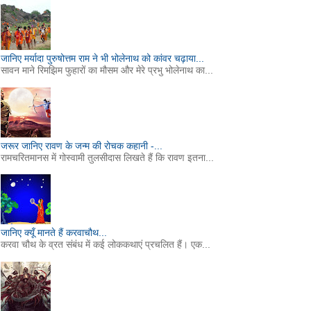
जानिए मर्यादा पुरुषोत्तम राम ने भी भोलेनाथ को कांवर चढ़ाया...
सावन माने रिमझिम फुहारों का मौसम और मेरे प्रभु भोलेनाथ का...
जरूर जानिए रावण के जन्म की रोचक कहानी -...
रामचरितमानस में गोस्वामी तुलसीदास लिखते हैं कि रावण इतना...
जानिए क्यूँ मानते हैं करवाचौथ...
करवा चौथ के व्रत संबंध में कई लोककथाएं प्रचलित हैं। एक...