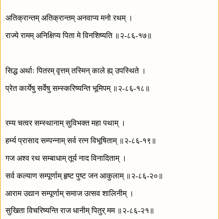
अतिक्रान्तम् अतिक्रान्तम् अनवाप्य मनो रथम् ।
राज्ये रामम् अनिक्षिप्य पिता मे विनशिष्यति ॥२-८६-१७॥
सिद्ध अर्थाः पितरम् वृत्तम् तस्मिन् काले ह्य् उपस्थिते ।
प्रेत कार्येषु सर्वेषु सम्स्करिष्यन्ति भूमिपम् ॥२-८६-१८॥
रम्य चत्वर सम्स्थानाम् सुविभक्त महा पथाम् ।
हर्म्य प्रासाद सम्पन्नाम् सर्व रत्न विभूषिताम् ॥२-८६-१९॥
गज अश्व रथ सम्बाधाम् तूर्य नाद विनादिताम् ।
सर्व कल्याण सम्पूर्णाम् हृष्ट पुष्ट जन आकुलाम् ॥२-८६-२०॥
आराम उद्यान सम्पूर्णाम् समाज उत्सव शालिनीम् ।
सुखिता विचरिष्यन्ति राज धानीम् पितुर् मम ॥२-८६-२१॥