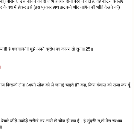
ं की) वासनाएँ उस नागिन की दो जीभें हैं और दोनों वरदान दाँत हैं, वह काटने के लिए
ार के वश में होकर इसे (इस प्रकार हाथ झटकने और नागिन की भाँति देखने को)
किलबयनी! हे गजगामिनी! मुझे अपने क्रोध का कारण तो सुना॥25॥
॥
यमराज किसको लेना (अपने लोक को ले जाना) चाहते हैं? कह, किस कंगाल को राजा कर दूँ
ेचारे कीड़े-मकोड़े सरीखे नर-नारी तो चीज ही क्या हैं। हे सुंदरी! तू तो मेरा स्वभाव
2॥