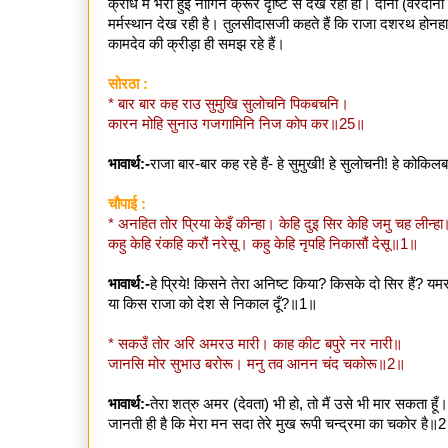
क्रोध में भरी हुई नागिन क्रूर दृष्टि से देख रही हो। दोनों (वरदानो
मर्मस्थान देख रही है। तुलसीदासजी कहते हैं कि राजा दशरथ होनह
कामदेव की क्रीड़ा ही समझ रहे हैं।
सोरठा :
* बार बार कह राउ सुमुखि सुलोचनि पिकबचनि।
कारन मोहि सुनाउ गजगामिनि निज कोप कर॥25॥
भावार्थ:-
राजा बार-बार कह रहे हैं- हे सुमुखी! हे सुलोचनी! हे को
चौपाई :
* अनहित तोर प्रिया केइँ कीन्हा। केहि दुइ सिर केहि जमु चह लीन्हा
कहु केहि रंकहि करौं नरेसू। कहु केहि नृपहि निकासौं देसू॥1॥
भावार्थ:-
हे प्रिये! किसने तेरा अनिष्ट किया? किसके दो सिर हैं? 
या किस राजा को देश से निकाल दूँ?॥1॥
* सकउँ तोर अरि अमरउ मारी। काह कीट बपुरे नर नारी॥
जानसि मोर सुभाउ बरोरू। मनु तव आनन चंद चकोरू॥2॥
भावार्थ:-
तेरा शत्रु अमर (देवता) भी हो, तो मैं उसे भी मार सकता हूँ। ब
जानती ही है कि मेरा मन सदा तेरे मुख रूपी चन्द्रमा का चकोर है॥