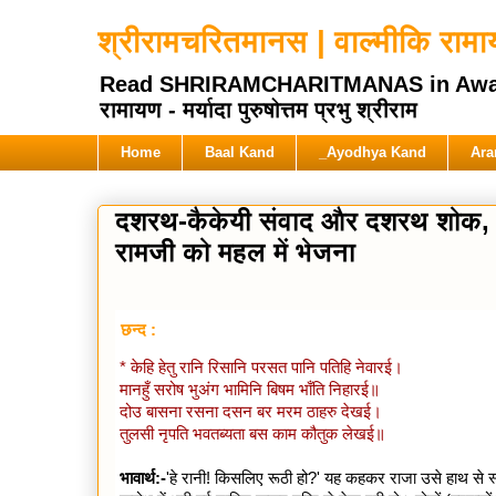
श्रीरामचरितमानस | वाल्मीकि रामायण
Read SHRIRAMCHARITMANAS in Awadhi Hi
रामायण - मर्यादा पुरुषोत्तम प्रभु श्रीराम
Home
Baal Kand
_Ayodhya Kand
Ara
दशरथ-कैकेयी संवाद और दशरथ शोक, सु
रामजी को महल में भेजना
छन्द :
* केहि हेतु रानि रिसानि परसत पानि पतिहि नेवारई।
मानहुँ सरोष भुअंग भामिनि बिषम भाँति निहारई॥
दोउ बासना रसना दसन बर मरम ठाहरु देखई।
तुलसी नृपति भवतब्यता बस काम कौतुक लेखई॥
भावार्थ:-
'हे रानी! किसलिए रूठी हो?' यह कहकर राजा उसे हाथ से स्