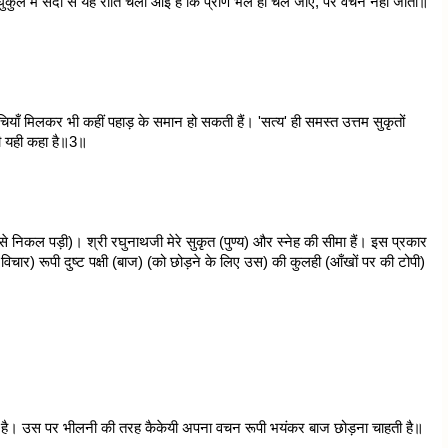
घुकुल में सदा से यह रीति चली आई है कि प्राण भले ही चले जाएँ, पर वचन नहीं जाता॥
घचियाँ मिलकर भी कहीं पहाड़ के समान हो सकती हैं। 'सत्य' ही समस्त उत्तम सुकृतों
े भी यही कहा है॥3॥
 से निकल पड़ी)। श्री रघुनाथजी मेरे सुकृत (पुण्य) और स्नेह की सीमा हैं। इस प्रकार
रे विचार) रूपी दुष्ट पक्षी (बाज) (को छोड़ने के लिए उस) की कुलही (आँखों पर की टोपी)
दाय है। उस पर भीलनी की तरह कैकेयी अपना वचन रूपी भयंकर बाज छोड़ना चाहती है॥