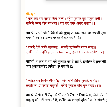
चौपाई :
* पुनि कह राउ सुहृद जियँ जानी। प्रेम पुलकि मृदु मंजुल बानी॥
भामिनि भयउ तोर मनभावा। घर घर नगर अनंद बधावा॥1॥
भावार्थ:-
अपने जी में कैकेयी को सुहृद् जानकर राजा दशरथजी प्रेम
नगर में घर-घर आनंद के बधावे बज रहे हैं॥1॥
* रामहि देउँ कालि जुबराजू। सजहि सुलोचनि मंगल साजू॥
दलकि उठेउ सुनि हृदउ कठोरू। जनु छुइ गयउ पाक बरतोरू॥2॥
भावार्थ:-
मैं कल ही राम को युवराज पद दे रहा हूँ, इसलिए हे सु
पका हुआ बालतोड़ (फोड़ा) छू गया हो॥2॥
* ऐसिउ पीर बिहसि तेहिं गोई। चोर नारि जिमि प्रगटि न रोई॥
लखहिं न भूप कपट चतुराई। कोटि कुटिल मनि गुरू पढ़ाई॥3॥
भावार्थ:-
ऐसी भारी पीड़ा को भी उसने हँसकर छिपा लिया, जैसे चोर
चतुराई को नहीं लख रहे हैं, क्योंकि वह करोड़ों कुटिलों की शिरोमणि 