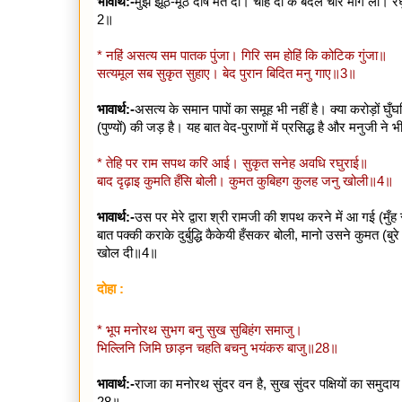
भावार्थ:-
मुझे झूठ-मूठ दोष मत दो। चाहे दो के बदले चार माँग लो। र
2॥
* नहिं असत्य सम पातक पुंजा। गिरि सम होहिं कि कोटिक गुंजा॥
सत्यमूल सब सुकृत सुहाए। बेद पुरान बिदित मनु गाए॥3॥
भावार्थ:-
असत्य के समान पापों का समूह भी नहीं है। क्या करोड़ों घुँ
(पुण्यों) की जड़ है। यह बात वेद-पुराणों में प्रसिद्ध है और मनुजी न
* तेहि पर राम सपथ करि आई। सुकृत सनेह अवधि रघुराई॥
बाद दृढ़ाइ कुमति हँसि बोली। कुमत कुबिहग कुलह जनु खोली॥4॥
भावार्थ:-
उस पर मेरे द्वारा श्री रामजी की शपथ करने में आ गई (मुँह
बात पक्की कराके दुर्बुद्धि कैकेयी हँसकर बोली, मानो उसने कुमत (बु
खोल दी॥4॥
दोहा :
* भूप मनोरथ सुभग बनु सुख सुबिहंग समाजु।
भिल्लिनि जिमि छाड़न चहति बचनु भयंकरु बाजु॥28॥
भावार्थ:-
राजा का मनोरथ सुंदर वन है, सुख सुंदर पक्षियों का समु
28॥