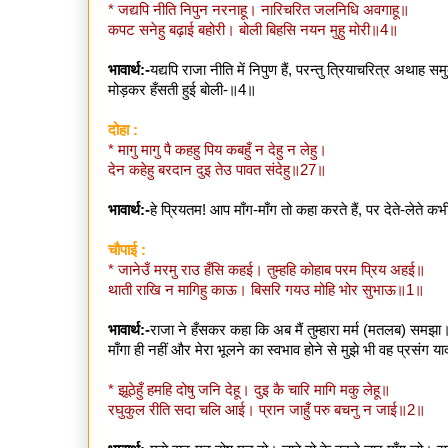
* जद्यपि नीति निपुन नरनाहू। नारिचरित जलनिधि अवगाहू॥
कपट सनेहु बढ़ाई बहोरी। बोली बिहसि नयन मुहु मोरी॥4॥
भावार्थ:-
यद्यपि राजा नीति में निपुण हैं, परन्तु त्रियाचरित्र अथाह
मोड़कर हँसती हुई बोली-॥4॥
दोहा :
* मागु मागु पै कहहु पिय कबहुँ न देहु न लेहु।
देन कहेहु बरदान दुइ तेउ पावत संदेहु॥27॥
भावार्थ:-
हे प्रियतम! आप माँग-माँग तो कहा करते हैं, पर देते-लेते
चौपाई :
* जानेउँ मरमु राउ हँसि कहई। तुम्हहि कोहाब परम प्रिय अहई॥
थाती राखि न मागिहु काऊ। बिसरि गयउ मोहि भोर सुभाऊ॥1॥
भावार्थ:-
राजा ने हँसकर कहा कि अब मैं तुम्हारा मर्म (मतलब) समझा
माँगा ही नहीं और मेरा भूलने का स्वभाव होने से मुझे भी वह प्रसंग 
* झूठेहुँ हमहि दोषु जनि देहू। दुइ कै चारि मागि मकु लेहू॥
रघुकुल रीति सदा चलि आई। प्रान जाहुँ परु बचनु न जाई॥2॥