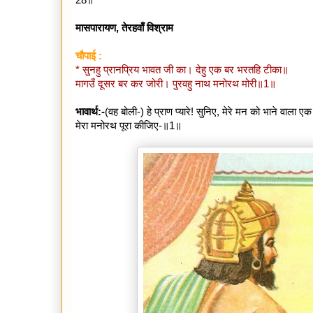
मासपारायण, तेरहवाँ विश्राम
चौपाई :
* सुनहु प्रानप्रिय भावत जी का। देहु एक बर भरतहि टीका॥
मागउँ दूसर बर कर जोरी। पुरवहु नाथ मनोरथ मोरी॥1॥
भावार्थ:-
(वह बोली-) हे प्राण प्यारे! सुनिए, मेरे मन को भाने वाला
मेरा मनोरथ पूरा कीजिए-॥1॥