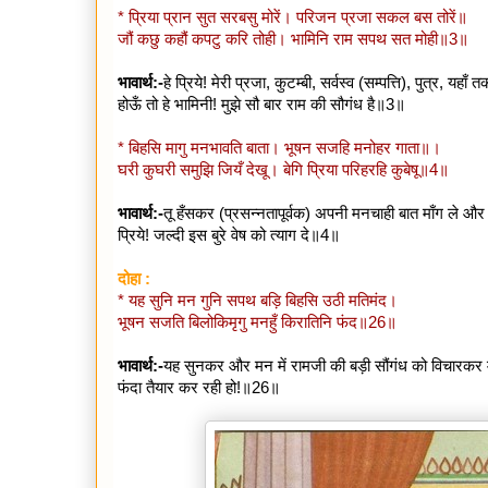
* प्रिया प्रान सुत सरबसु मोरें। परिजन प्रजा सकल बस तोरें॥
जौं कछु कहौं कपटु करि तोही। भामिनि राम सपथ सत मोही॥3॥
भावार्थ:-
हे प्रिये! मेरी प्रजा, कुटम्बी, सर्वस्व (सम्पत्ति), पुत्र, 
होऊँ तो हे भामिनी! मुझे सौ बार राम की सौगंध है॥3॥
* बिहसि मागु मनभावति बाता। भूषन सजहि मनोहर गाता॥।
घरी कुघरी समुझि जियँ देखू। बेगि प्रिया परिहरहि कुबेषू॥4॥
भावार्थ:-
तू हँसकर (प्रसन्नतापूर्वक) अपनी मनचाही बात माँग ले और
प्रिये! जल्दी इस बुरे वेष को त्याग दे॥4॥
दोहा :
* यह सुनि मन गुनि सपथ बड़ि बिहसि उठी मतिमंद।
भूषन सजति बिलोकिमृगु मनहुँ किरातिनि फंद॥26॥
भावार्थ:-
यह सुनकर और मन में रामजी की बड़ी सौंगंध को विचारकर म
फंदा तैयार कर रही हो!॥26॥