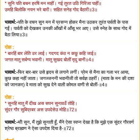
* सुनि पति बचन हरषि मन माहीं। गई तुरत उठि गिरिजा पाहीं॥
उमहि बिलोकि नयन भरे बारी। सहित सनेह गोद बैठारी॥3॥
भावार्थ:-
पति के वचन सुन मन में प्रसन्न होकर मैना उठकर तुरंत पार्वती के पास
गईं। पार्वती को देखकर उनकी आँखों में आँसू भर आए। उसे स्नेह के साथ गोद में
बैठा लिया॥3॥
दोहा :
* बारहिं बार लेति उर लाई। गदगद कंठ न कछु कहि जाई॥
जगत मातु सर्बग्य भवानी। मातु सुखद बोलीं मृदु बानी॥4॥
भावार्थ:-
फिर बार-बार उसे हृदय से लगाने लगीं। प्रेम से मैना का गला भर आया,
कुछ कहा नहीं जाता। जगज्जननी भवानीजी तो सर्वज्ञ ठहरीं। (माता के मन की दशा
को जानकर) वे माता को सुख देने वाली कोमल वाणी से बोलीं-॥4॥
दोहा :
* सुनहि मातु मैं दीख अस सपन सुनावउँ तोहि।
सुंदर गौर सुबिप्रबर अस उपदेसेउ मोहि॥72॥
भावार्थ:-
माँ! सुन, मैं तुझे सुनाती हूँ, मैंने ऐसा स्वप्न देखा है कि मुझे एक सुंदर गौरवर्ण
श्रेष्ठ ब्राह्मण ने ऐसा उपदेश दिया है-॥72॥