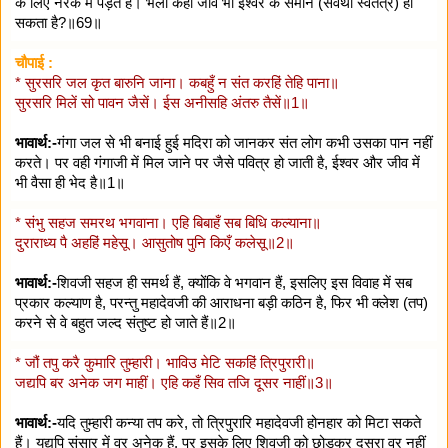
के लिए नरक में पड़ते हैं। भला कहीं जीव भी ईश्वर के समान (सर्वथा स्वतंत्र) हो
सकता है?॥69॥
चौपाई :
* सुरसरि जल कृत बारुनि जाना। कबहुँ न संत करहिं तेहि पाना॥
सुरसरि मिलें सो पावन जैसें। ईस अनीसहि अंतरु तैसें॥1॥
भावार्थ:-
गंगा जल से भी बनाई हुई मदिरा को जानकर संत लोग कभी उसका पान नहीं
करते। पर वही गंगाजी में मिल जाने पर जैसे पवित्र हो जाती है, ईश्वर और जीव में
भी वैसा ही भेद है॥1॥
* संभु सहज समरथ भगवाना। एहि बिबाहँ सब बिधि कल्याना॥
दुराराध्य पै अहहिं महेसू। आसुतोष पुनि किएँ कलेसू॥2॥
भावार्थ:-
शिवजी सहज ही समर्थ हैं, क्योंकि वे भगवान हैं, इसलिए इस विवाह में सब
प्रकार कल्याण है, परन्तु महादेवजी की आराधना बड़ी कठिन है, फिर भी क्लेश (तप)
करने से वे बहुत जल्द संतुष्ट हो जाते हैं॥2॥
* जौं तपु करै कुमारि तुम्हारी। भाविउ मेटि सकहिं त्रिपुरारी॥
जद्यपि बर अनेक जग माहीं। एहि कहँ सिव तजि दूसर नाहीं॥3॥
भावार्थ:-
यदि तुम्हारी कन्या तप करे, तो त्रिपुरारि महादेवजी होनहार को मिटा सकते
हैं। यद्यपि संसार में वर अनेक हैं, पर इसके लिए शिवजी को छोड़कर दूसरा वर नहीं