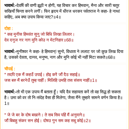
भावार्थ:-
देवर्षि की वाणी झूठी न होगी, यह विचार कर हिमवान्, मैना और सारी चतुर
सखियाँ चिन्ता करने लगीं। फिर हृदय में धीरज धरकर पर्वतराज ने कहा- हे नाथ!
कहिए, अब क्या उपाय किया जाए?॥4॥
दोहा :
* कह मुनीस हिमवंत सुनु जो बिधि लिखा लिलार।
देव दनुज नर नाग मुनि कोउ न मेटनिहार॥68॥
भावार्थ:-
मुनीश्वर ने कहा- हे हिमवान्! सुनो, विधाता ने ललाट पर जो कुछ लिख दिया
है, उसको देवता, दानव, मनुष्य, नाग और मुनि कोई भी नहीं मिटा सकते॥68॥
चौपाई :
* तदपि एक मैं कहउँ उपाई। होइ करै जौं दैउ सहाई॥
जस बरु मैं बरनेउँ तुम्ह पाहीं। मिलिहि उमहि तस संसय नाहीं॥1॥
भावार्थ:-
तो भी एक उपाय मैं बताता हूँ। यदि दैव सहायता करें तो वह सिद्ध हो सकता
है। उमा को वर तो निःसंदेह वैसा ही मिलेगा, जैसा मैंने तुम्हारे सामने वर्णन किया है॥
1॥
* जे जे बर के दोष बखाने। ते सब सिव पहिं मैं अनुमाने॥
जौं बिबाहु संकर सन होई। दोषउ गुन सम कह सबु कोई॥2॥