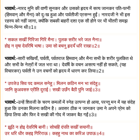
भावार्थ:-
नारद मुनि की वाणी सुनकर और उसको हृदय में सत्य जानकर पति-पत्नी
(हिमवान् और मैना) को दुःख हुआ और पार्वतीजी प्रसन्न हुईं। नारदजी ने भी इस
रहस्य को नहीं जाना, क्योंकि सबकी बाहरी दशा एक सी होने पर भी भीतरी समझ
भिन्न-भिन्न थी॥1॥
* सकल सखीं गिरिजा गिरि मैना। पुलक सरीर भरे जल नैना॥
होइ न मृषा देवरिषि भाषा। उमा सो बचनु हृदयँ धरि राखा॥2॥
भावार्थ:-
सारी सखियाँ, पार्वती, पर्वतराज हिमवान् और मैना सभी के शरीर पुलकित थे
और सभी के नेत्रों में जल भरा था। देवर्षि के वचन असत्य नहीं हो सकते, (यह
विचारकर) पार्वती ने उन वचनों को हृदय में धारण कर लिया॥2॥
* उपजेउ सिव पद कमल सनेहू। मिलन कठिन मन भा संदेहू॥
जानि कुअवसरु प्रीति दुराई। सखी उछँग बैठी पुनि जाई॥3॥
भावार्थ:-
उन्हें शिवजी के चरण कमलों में स्नेह उत्पन्न हो आया, परन्तु मन में यह संदेह
हुआ कि उनका मिलना कठिन है। अवसर ठीक न जानकर उमा ने अपने प्रेम को
छिपा लिया और फिर वे सखी की गोद में जाकर बैठ गईं॥3॥
* झूठि न होइ देवरिषि बानी। सोचहिं दंपति सखीं सयानी॥
उर धरि धीर कहइ गिरिराऊ। कहहु नाथ का करिअ उपाऊ॥4॥