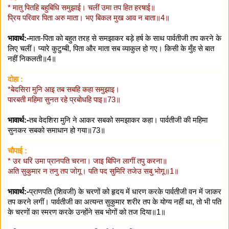
* मातु पितहि बहुबिधि समुझाई। चलीं उमा तप हित हरषाई॥
प्रिय परिवार पिता अरु माता। भए बिकल मुख आव न बाता॥4॥
भावार्थ:-
माता-पिता को बहुत तरह से समझाकर बड़े हर्ष के साथ पार्वतीजी तप करने के
लिए चलीं। प्यारे कुटुम्बी, पिता और माता सब व्याकुल हो गए। किसी के मुँह से बात
नहीं निकलती॥4॥
दोहा :
*बेदसिरा मुनि आइ तब सबहि कहा समुझाइ।
पारबती महिमा सुनत रहे प्रबोधहि पाइ॥73॥
भावार्थ:-
तब वेदशिरा मुनि ने आकर सबको समझाकर कहा। पार्वतीजी की महिमा
सुनकर सबको समाधान हो गया॥73॥
चौपाई :
* उर धरि उमा प्रानपति चरना। जाइ बिपिन लागीं तपु करना॥
अति सुकुमार न तनु तप जोगू। पति पद सुमिरि तजेउ सबु भोगू॥1॥
भावार्थ:-
प्राणपति (शिवजी) के चरणों को हृदय में धारण करके पार्वतीजी वन में जाकर
तप करने लगीं। पार्वतीजी का अत्यन्त सुकुमार शरीर तप के योग्य नहीं था, तो भी पति
के चरणों का स्मरण करके उन्होंने सब भोगों को तज दिया॥1॥