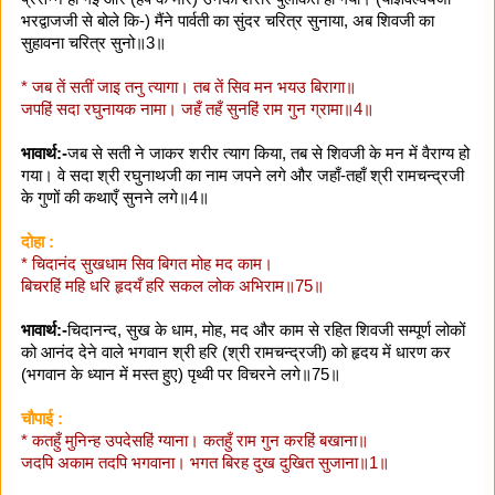
भरद्वाजजी से बोले कि-) मैंने पार्वती का सुंदर चरित्र सुनाया, अब शिवजी का
सुहावना चरित्र सुनो॥3॥
* जब तें सतीं जाइ तनु त्यागा। तब तें सिव मन भयउ बिरागा॥
जपहिं सदा रघुनायक नामा। जहँ तहँ सुनहिं राम गुन ग्रामा॥4॥
भावार्थ:-
जब से सती ने जाकर शरीर त्याग किया, तब से शिवजी के मन में वैराग्य हो
गया। वे सदा श्री रघुनाथजी का नाम जपने लगे और जहाँ-तहाँ श्री रामचन्द्रजी
के गुणों की कथाएँ सुनने लगे॥4॥
दोहा :
* चिदानंद सुखधाम सिव बिगत मोह मद काम।
बिचरहिं महि धरि हृदयँ हरि सकल लोक अभिराम॥75॥
भावार्थ:-
चिदानन्द, सुख के धाम, मोह, मद और काम से रहित शिवजी सम्पूर्ण लोकों
को आनंद देने वाले भगवान श्री हरि (श्री रामचन्द्रजी) को हृदय में धारण कर
(भगवान के ध्यान में मस्त हुए) पृथ्वी पर विचरने लगे॥75॥
चौपाई :
* कतहुँ मुनिन्ह उपदेसहिं ग्याना। कतहुँ राम गुन करहिं बखाना॥
जदपि अकाम तदपि भगवाना। भगत बिरह दुख दुखित सुजाना॥1॥