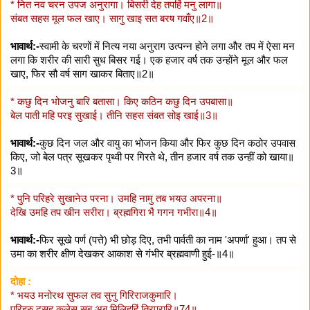
* नित नव चरन उपज अनुरागा। बिसरी देह तपहिं मनु लागा॥
संबत सहस मूल फल खाए। सागु खाइ सत बरष गवाँए॥2॥
भावार्थ:-
स्वामी के चरणों में नित्य नया अनुराग उत्पन्न होने लगा और तप में ऐसा मन
लगा कि शरीर की सारी सुध बिसर गई। एक हजार वर्ष तक उन्होंने मूल और फल
खाए, फिर सौ वर्ष साग खाकर बिताए॥2॥
* कछु दिन भोजनु बारि बतासा। किए कठिन कछु दिन उपबासा॥
बेल पाती महि परइ सुखाई। तीनि सहस संबत सोइ खाई॥3॥
भावार्थ:-
कुछ दिन जल और वायु का भोजन किया और फिर कुछ दिन कठोर उपवास
किए, जो बेल पत्र सूखकर पृथ्वी पर गिरते थे, तीन हजार वर्ष तक उन्हीं को खाया॥
3॥
* पुनि परिहरे सुखानेउ परना। उमहि नामु तब भयउ अपरना॥
देखि उमहि तप खीन सरीरा। ब्रह्मगिरा भै गगन गभीरा॥4॥
भावार्थ:-
फिर सूखे पर्ण (पत्ते) भी छोड़ दिए, तभी पार्वती का नाम 'अपर्णा' हुआ। तप से
उमा का शरीर क्षीण देखकर आकाश से गंभीर ब्रह्मवाणी हुई-॥4॥
दोहा :
* भयउ मनोरथ सुफल तव सुनु गिरिराजकुमारि।
परिहरु दुसह कलेस सब अब मिलिहहिं त्रिपुरारि॥74॥