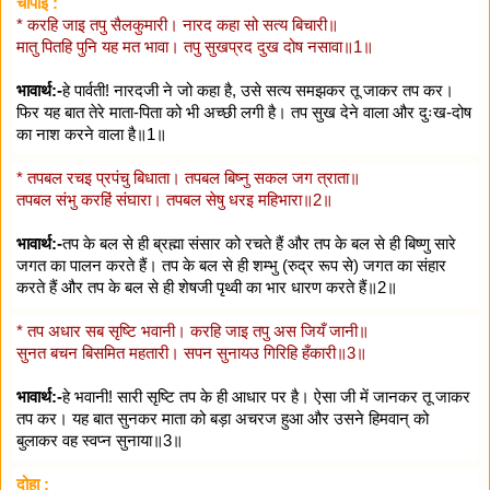
चौपाई :
* करहि जाइ तपु सैलकुमारी। नारद कहा सो सत्य बिचारी॥
मातु पितहि पुनि यह मत भावा। तपु सुखप्रद दुख दोष नसावा॥1॥
भावार्थ:-
हे पार्वती! नारदजी ने जो कहा है, उसे सत्य समझकर तू जाकर तप कर।
फिर यह बात तेरे माता-पिता को भी अच्छी लगी है। तप सुख देने वाला और दुःख-दोष
का नाश करने वाला है॥1॥
* तपबल रचइ प्रपंचु बिधाता। तपबल बिष्नु सकल जग त्राता॥
तपबल संभु करहिं संघारा। तपबल सेषु धरइ महिभारा॥2॥
भावार्थ:-
तप के बल से ही ब्रह्मा संसार को रचते हैं और तप के बल से ही बिष्णु सारे
जगत का पालन करते हैं। तप के बल से ही शम्भु (रुद्र रूप से) जगत का संहार
करते हैं और तप के बल से ही शेषजी पृथ्वी का भार धारण करते हैं॥2॥
* तप अधार सब सृष्टि भवानी। करहि जाइ तपु अस जियँ जानी॥
सुनत बचन बिसमित महतारी। सपन सुनायउ गिरिहि हँकारी॥3॥
भावार्थ:-
हे भवानी! सारी सृष्टि तप के ही आधार पर है। ऐसा जी में जानकर तू जाकर
तप कर। यह बात सुनकर माता को बड़ा अचरज हुआ और उसने हिमवान् को
बुलाकर वह स्वप्न सुनाया॥3॥
दोहा :