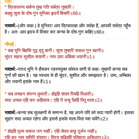
दोहा :
* त्रिकालग्य सर्बग्य तुम्ह गति सर्बत्र तुम्हारि।
कहहु सुता के दोष गुन मुनिबर हृदयँ बिचारि॥66॥
भावार्थ:-
(और कहा-) हे मुनिवर! आप त्रिकालज्ञ और सर्वज्ञ हैं, आपकी सर्वत्र पहुँच
है। अतः आप हृदय में विचार कर कन्या के दोष-गुण कहिए॥66॥
चौपाई :
* कह मुनि बिहसि गूढ़ मृदु बानी। सुता तुम्हारि सकल गुन खानी॥
सुंदर सहज सुसील सयानी। नाम उमा अंबिका भवानी॥1॥
भावार्थ:-
नारद मुनि ने हँसकर रहस्ययुक्त कोमल वाणी से कहा- तुम्हारी कन्या सब
गुणों की खान है। यह स्वभाव से ही सुंदर, सुशील और समझदार है। उमा, अम्बिका
और भवानी इसके नाम हैं॥1॥
* सब लच्छन संपन्न कुमारी। होइहि संतत पियहि पिआरी॥
सदा अचल एहि कर अहिवाता। एहि तें जसु पैहहिं पितु माता॥2॥
भावार्थ:-
कन्या सब सुलक्षणों से सम्पन्न है, यह अपने पति को सदा प्यारी होगी। इसका
सुहाग सदा अचल रहेगा और इससे इसके माता-पिता यश पावेंगे॥2॥
* होइहि पूज्य सकल जग माहीं। एहि सेवत कछु दुर्लभ नाहीं॥
एहि कर नामु सुमिरि संसारा। त्रिय चढ़िहहिं पतिब्रत असिधारा॥3॥