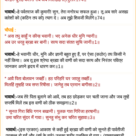
भावार्थ:-
हे पर्वतराज की कुमारी! सुन, तेरा मनोरथ सफल हुआ। तू अब सारे असह्य
क्लेशों को (कठिन तप को) त्याग दे। अब तुझे शिवजी मिलेंगे॥74॥
चौपाई :
* अस तपु काहुँ न कीन्ह भवानी। भए अनेक धीर मुनि ग्यानी॥
अब उर धरहु ब्रह्म बर बानी। सत्य सदा संतत सुचि जानी॥1॥
भावार्थ:-
हे भवानी! धीर, मुनि और ज्ञानी बहुत हुए हैं, पर ऐसा (कठोर) तप किसी ने
नहीं किया। अब तू इस श्रेष्ठ ब्रह्मा की वाणी को सदा सत्य और निरंतर पवित्र
जानकर अपने हृदय में धारण कर॥1॥
* आवै पिता बोलावन जबहीं। हठ परिहरि घर जाएहु तबहीं॥
मिलहिं तुम्हहि जब सप्त रिषीसा। जानेहु तब प्रमान बागीसा॥2॥
भावार्थ:-
जब तेरे पिता बुलाने को आवें, तब हठ छोड़कर घर चली जाना और जब तुम्हें
सप्तर्षि मिलें तब इस वाणी को ठीक समझना॥2॥
* सुनत गिरा बिधि गगन बखानी। पुलक गात गिरिजा हरषानी॥
उमा चरित सुंदर मैं गावा। सुनहु संभु कर चरित सुहावा॥3॥
भावार्थ:-
(इस प्रकार) आकाश से कही हुई ब्रह्मा की वाणी को सुनते ही पार्वतीजी
प्रसन्न हो गईं और (हर्ष के मारे) उनका शरीर पुलकित हो गया। (याज्ञवल्क्यजी