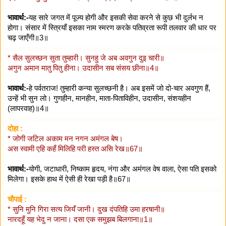
भावार्थ:-
यह सारे जगत में पूज्य होगी और इसकी सेवा करने से कुछ भी दुर्लभ न
होगा। संसार में स्त्रियाँ इसका नाम स्मरण करके पतिव्रता रूपी तलवार की धार पर
चढ़ जाएँगी॥3॥
* सैल सुलच्छन सुता तुम्हारी। सुनहु जे अब अवगुन दुइ चारी॥
अगुन अमान मातु पितु हीना। उदासीन सब संसय छीना॥4॥
भावार्थ:-
हे पर्वतराज! तुम्हारी कन्या सुलच्छनी है। अब इसमें जो दो-चार अवगुण हैं,
उन्हें भी सुन लो। गुणहीन, मानहीन, माता-पिताविहीन, उदासीन, संशयहीन
(लापरवाह)॥4॥
दोहा :
* जोगी जटिल अकाम मन नगन अमंगल बेष।
अस स्वामी एहि कहँ मिलिहि परी हस्त असि रेख॥67॥
भावार्थ:-
योगी, जटाधारी, निष्काम हृदय, नंगा और अमंगल वेष वाला, ऐसा पति इसको
मिलेगा। इसके हाथ में ऐसी ही रेखा पड़ी है॥67॥
चौपाई :
* सुनि मुनि गिरा सत्य जियँ जानी। दुख दंपतिहि उमा हरषानी॥
नारदहूँ यह भेदु न जाना। दसा एक समुझब बिलगाना॥1॥