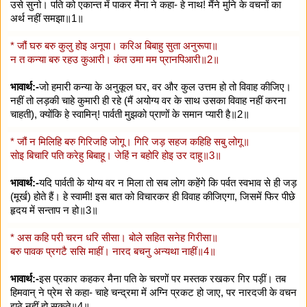
उसे सुनो। पति को एकान्त में पाकर मैना ने कहा- हे नाथ! मैंने मुनि के वचनों का
अर्थ नहीं समझा॥1॥
* जौं घरु बरु कुलु होइ अनूपा। करिअ बिबाहु सुता अनुरूपा॥
न त कन्या बरु रहउ कुआरी। कंत उमा मम प्रानपिआरी॥2॥
भावार्थ:-
जो हमारी कन्या के अनुकूल घर, वर और कुल उत्तम हो तो विवाह कीजिए।
नहीं तो लड़की चाहे कुमारी ही रहे (मैं अयोग्य वर के साथ उसका विवाह नहीं करना
चाहती), क्योंकि हे स्वामिन्! पार्वती मुझको प्राणों के समान प्यारी है॥2॥
* जौं न मिलिहि बरु गिरिजहि जोगू। गिरि जड़ सहज कहिहि सबु लोगू॥
सोइ बिचारि पति करेहु बिबाहू। जेहिं न बहोरि होइ उर दाहू॥3॥
भावार्थ:-
यदि पार्वती के योग्य वर न मिला तो सब लोग कहेंगे कि पर्वत स्वभाव से ही जड़
(मूर्ख) होते हैं। हे स्वामी! इस बात को विचारकर ही विवाह कीजिएगा, जिसमें फिर पीछे
हृदय में सन्ताप न हो॥3॥
* अस कहि परी चरन धरि सीसा। बोले सहित सनेह गिरीसा॥
बरु पावक प्रगटै ससि माहीं। नारद बचनु अन्यथा नाहीं॥4॥
भावार्थ:-
इस प्रकार कहकर मैना पति के चरणों पर मस्तक रखकर गिर पड़ीं। तब
हिमवान् ने प्रेम से कहा- चाहे चन्द्रमा में अग्नि प्रकट हो जाए, पर नारदजी के वचन
झूठे नहीं हो सकते॥4॥