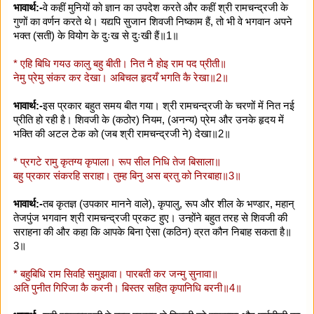
भावार्थ:-
वे कहीं मुनियों को ज्ञान का उपदेश करते और कहीं श्री रामचन्द्रजी के
गुणों का वर्णन करते थे। यद्यपि सुजान शिवजी निष्काम हैं, तो भी वे भगवान अपने
भक्त (सती) के वियोग के दुःख से दुःखी हैं॥1॥
* एहि बिधि गयउ कालु बहु बीती। नित नै होइ राम पद प्रीती॥
नेमु प्रेमु संकर कर देखा। अबिचल हृदयँ भगति कै रेखा॥2॥
भावार्थ:-
इस प्रकार बहुत समय बीत गया। श्री रामचन्द्रजी के चरणों में नित नई
प्रीति हो रही है। शिवजी के (कठोर) नियम, (अनन्य) प्रेम और उनके हृदय में
भक्ति की अटल टेक को (जब श्री रामचन्द्रजी ने) देखा॥2॥
* प्रगटे रामु कृतग्य कृपाला। रूप सील निधि तेज बिसाला॥
बहु प्रकार संकरहि सराहा। तुम्ह बिनु अस ब्रतु को निरबाहा॥3॥
भावार्थ:-
तब कृतज्ञ (उपकार मानने वाले), कृपालु, रूप और शील के भण्डार, महान्
तेजपुंज भगवान श्री रामचन्द्रजी प्रकट हुए। उन्होंने बहुत तरह से शिवजी की
सराहना की और कहा कि आपके बिना ऐसा (कठिन) व्रत कौन निबाह सकता है॥
3॥
* बहुबिधि राम सिवहि समुझावा। पारबती कर जन्मु सुनावा॥
अति पुनीत गिरिजा कै करनी। बिस्तर सहित कृपानिधि बरनी॥4॥