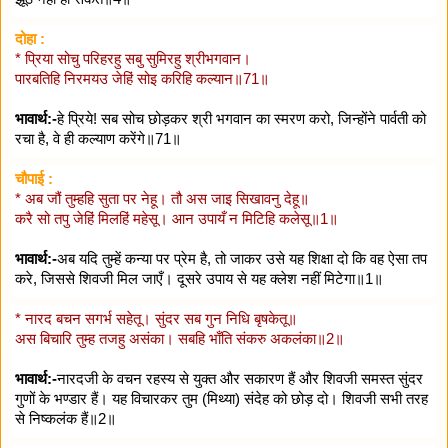
दोहा :
* प्रिया सोचु परिहरहु सबु सुमिरहु श्रीभगवान।
पारबतिहि निरमयउ जेहिं सोइ करिहि कल्यान॥71॥
भावार्थ:-
हे प्रिये! सब सोच छोड़कर श्री भगवान का स्मरण करो, जिन्होंने पार्वती को
रचा है, वे ही कल्याण करेंगे॥71॥
चौपाई :
* अब जौं तुम्हहि सुता पर नेहू। तौ अस जाइ सिखावनु देहू॥
करै सो तपु जेहिं मिलहिं महेसू। आन उपायँ न मिटिहि कलेसू॥1॥
भावार्थ:-
अब यदि तुम्हें कन्या पर प्रेम है, तो जाकर उसे यह शिक्षा दो कि वह ऐसा तप
करे, जिससे शिवजी मिल जाएँ। दूसरे उपाय से यह क्लेश नहीं मिटेगा॥1॥
* नारद बचन सगर्भ सहेतू। सुंदर सब गुन निधि बृषकेतू॥
अस बिचारि तुम्ह तजहु असंका। सबहि भाँति संकरु अकलंका॥2॥
भावार्थ:-
नारदजी के वचन रहस्य से युक्त और सकारण हैं और शिवजी समस्त सुंदर
गुणों के भण्डार हैं। यह विचारकर तुम (मिथ्या) संदेह को छोड़ दो। शिवजी सभी तरह
से निष्कलंक हैं॥2॥