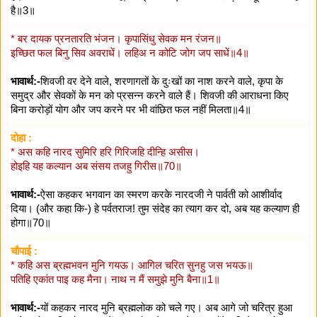
है॥3॥
* बर दायक प्रनतारति भंजन। कृपासिंधु सेवक मन रंजन॥
इच्छित फल बिनु सिव अवराधें। लहिअ न कोटि जोग जप साधें॥4॥
भावार्थ:-
शिवजी वर देने वाले, शरणागतों के दुःखों का नाश करने वाले, कृपा के
समुद्र और सेवकों के मन को प्रसन्न करने वाले हैं। शिवजी की आराधना किए
बिना करोड़ों योग और जप करने पर भी वांछित फल नहीं मिलता॥4॥
दोहा :
* अस कहि नारद सुमिरि हरि गिरिजहि दीन्हि असीस।
होइहि यह कल्यान अब संसय तजहु गिरीस॥70॥
भावार्थ:-
ऐसा कहकर भगवान का स्मरण करके नारदजी ने पार्वती को आशीर्वाद
दिया। (और कहा कि-) हे पर्वतराज! तुम संदेह का त्याग कर दो, अब यह कल्याण ही
होगा॥70॥
चौपाई :
* कहि अस ब्रह्मभवन मुनि गयऊ। आगिल चरित सुनहु जस भयऊ॥
पतिहि एकांत पाइ कह मैना। नाथ न मैं समुझे मुनि बैना॥1॥
भावार्थ:-
यों कहकर नारद मुनि ब्रह्मलोक को चले गए। अब आगे जो चरित्र हुआ