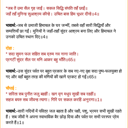
*जब तें उमा सैल गृह जाईं। सकल सिद्धि संपति तहँ छाईं॥
जहँ तहँ मुनिन्ह सुआश्रम कीन्हे। उचित बास हिम भूधर दीन्हे॥4॥
भावार्थ:-
जब से उमाजी हिमाचल के घर जन्मीं, तबसे वहाँ सारी सिद्धियाँ और
सम्पत्तियाँ छा गईं। मुनियों ने जहाँ-तहाँ सुंदर आश्रम बना लिए और हिमाचल ने
उनको उचित स्थान दिए॥4॥
दोहा :
* सदा सुमन फल सहित सब द्रुम नव नाना जाति।
प्रगटीं सुंदर सैल पर मनि आकर बहु भाँति॥65॥
भावार्थ:-
उस सुंदर पर्वत पर बहुत प्रकार के सब नए-नए वृक्ष सदा पुष्प-फलयुक्त हो
गए और वहाँ बहुत तरह की मणियों की खानें प्रकट हो गईं॥65॥
चौपाई :
* सरिता सब पुनीत जलु बहहीं। खग मृग मधुप सुखी सब रहहीं॥
सहज बयरु सब जीवन्ह त्यागा। गिरि पर सकल करहिं अनुरागा॥1॥
भावार्थ:-
सारी नदियों में पवित्र जल बहता है और पक्षी, पशु, भ्रमर सभी सुखी रहते
हैं। सब जीवों ने अपना स्वाभाविक बैर छोड़ दिया और पर्वत पर सभी परस्पर प्रेम
करते हैं॥1॥