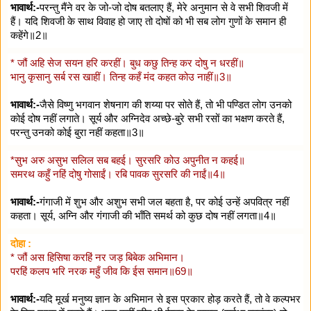
भावार्थ:-
परन्तु मैंने वर के जो-जो दोष बतलाए हैं, मेरे अनुमान से वे सभी शिवजी में
हैं। यदि शिवजी के साथ विवाह हो जाए तो दोषों को भी सब लोग गुणों के समान ही
कहेंगे॥2॥
* जौं अहि सेज सयन हरि करहीं। बुध कछु तिन्ह कर दोषु न धरहीं॥
भानु कृसानु सर्ब रस खाहीं। तिन्ह कहँ मंद कहत कोउ नाहीं॥3॥
भावार्थ:-
जैसे विष्णु भगवान शेषनाग की शय्या पर सोते हैं, तो भी पण्डित लोग उनको
कोई दोष नहीं लगाते। सूर्य और अग्निदेव अच्छे-बुरे सभी रसों का भक्षण करते हैं,
परन्तु उनको कोई बुरा नहीं कहता॥3॥
*सुभ अरु असुभ सलिल सब बहई। सुरसरि कोउ अपुनीत न कहई॥
समरथ कहुँ नहिं दोषु गोसाईं। रबि पावक सुरसरि की नाईं॥4॥
भावार्थ:-
गंगाजी में शुभ और अशुभ सभी जल बहता है, पर कोई उन्हें अपवित्र नहीं
कहता। सूर्य, अग्नि और गंगाजी की भाँति समर्थ को कुछ दोष नहीं लगता॥4॥
दोहा :
* जौं अस हिसिषा करहिं नर जड़ बिबेक अभिमान।
परहिं कलप भरि नरक महुँ जीव कि ईस समान॥69॥
भावार्थ:-
यदि मूर्ख मनुष्य ज्ञान के अभिमान से इस प्रकार होड़ करते हैं, तो वे कल्पभर