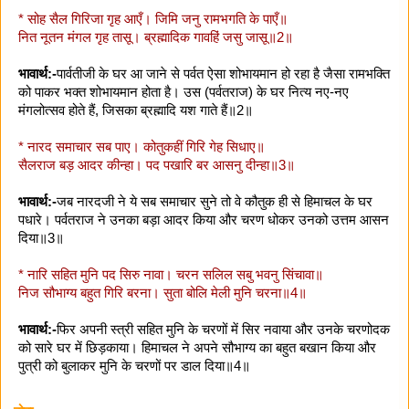
* सोह सैल गिरिजा गृह आएँ। जिमि जनु रामभगति के पाएँ॥
नित नूतन मंगल गृह तासू। ब्रह्मादिक गावहिं जसु जासू॥2॥
भावार्थ:-
पार्वतीजी के घर आ जाने से पर्वत ऐसा शोभायमान हो रहा है जैसा रामभक्ति
को पाकर भक्त शोभायमान होता है। उस (पर्वतराज) के घर नित्य नए-नए
मंगलोत्सव होते हैं, जिसका ब्रह्मादि यश गाते हैं॥2॥
* नारद समाचार सब पाए। कोतुकहीं गिरि गेह सिधाए॥
सैलराज बड़ आदर कीन्हा। पद पखारि बर आसनु दीन्हा॥3॥
भावार्थ:-
जब नारदजी ने ये सब समाचार सुने तो वे कौतुक ही से हिमाचल के घर
पधारे। पर्वतराज ने उनका बड़ा आदर किया और चरण धोकर उनको उत्तम आसन
दिया॥3॥
* नारि सहित मुनि पद सिरु नावा। चरन सलिल सबु भवनु सिंचावा॥
निज सौभाग्य बहुत गिरि बरना। सुता बोलि मेली मुनि चरना॥4॥
भावार्थ:-
फिर अपनी स्त्री सहित मुनि के चरणों में सिर नवाया और उनके चरणोदक
को सारे घर में छिड़काया। हिमाचल ने अपने सौभाग्य का बहुत बखान किया और
पुत्री को बुलाकर मुनि के चरणों पर डाल दिया॥4॥