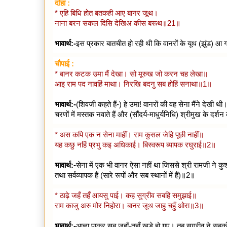
दोहा :
* एहि बिधि होत बतकही आए बानर जूथ।
नाना बरन सकल दिसि देखिअ कीस बरूथ॥21॥
भावार्थ:-
इस प्रकार बातचीत हो रही थी कि वानरों के यूथ (झुंड) आ 
चौपाई :
* बानर कटक उमा मैं देखा। सो मूरुख जो करन चह लेखा॥
आइ राम पद नावहिं माथा। निरखि बदनु सब होहिं सनाथा॥1॥
भावार्थ:-
(शिवजी कहते हैं-) हे उमा! वानरों की वह सेना मैंने देख
चरणों में मस्तक नवाते हैं और (सौंदर्य-माधुर्यनिधि) श्रीमुख के दर्शन
* अस कपि एक न सेना माहीं। राम कुसल जेहि पूछी नाहीं॥
यह कछु नहिं प्रभु कइ अधिकाई। बिस्वरूप ब्यापक रघुराई॥2॥
भावार्थ:-
सेना में एक भी वानर ऐसा नहीं था जिससे श्री रामजी ने कुशल
तथा सर्वव्यापक हैं (सारे रूपों और सब स्थानों में हैं)॥2॥
* ठाढ़े जहँ तहँ आयसु पाई। कह सुग्रीव सबहि समुझाई॥
राम काजु अरु मोर निहोरा। बानर जूथ जाहु चहुँ ओरा॥3॥
भावार्थ:-
आज्ञा पाकर सब जहाँ-तहाँ खड़े हो गए। तब सुग्रीव ने सबको