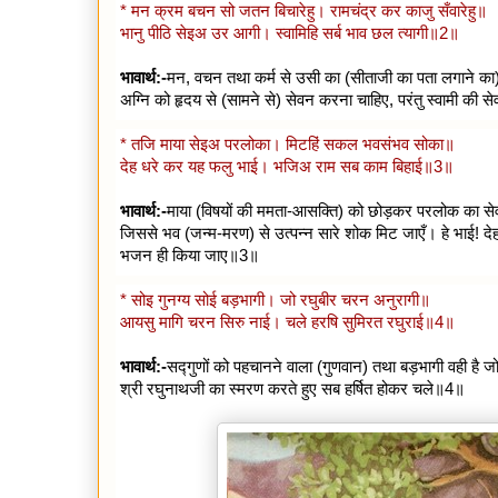
* मन क्रम बचन सो जतन बिचारेहु। रामचंद्र कर काजु सँवारेहु॥
भानु पीठि सेइअ उर आगी। स्वामिहि सर्ब भाव छल त्यागी॥2॥
भावार्थ:-
मन, वचन तथा कर्म से उसी का (सीताजी का पता लगाने का)
अग्नि को हृदय से (सामने से) सेवन करना चाहिए, परंतु स्वामी की
* तजि माया सेइअ परलोका। मिटहिं सकल भवसंभव सोका॥
देह धरे कर यह फलु भाई। भजिअ राम सब काम बिहाई॥3॥
भावार्थ:-
माया (विषयों की ममता-आसक्ति) को छोड़कर परलोक का सेवन
जिससे भव (जन्म-मरण) से उत्पन्न सारे शोक मिट जाएँ। हे भाई! 
भजन ही किया जाए॥3॥
* सोइ गुनग्य सोई बड़भागी। जो रघुबीर चरन अनुरागी॥
आयसु मागि चरन सिरु नाई। चले हरषि सुमिरत रघुराई॥4॥
भावार्थ:-
सद्गुणों को पहचानने वाला (गुणवान) तथा बड़भागी वही है ज
श्री रघुनाथजी का स्मरण करते हुए सब हर्षित होकर चले॥4॥