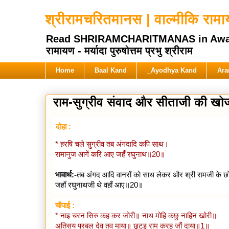
श्रीरामचरितमानस | वाल्मीकि रामायण
Read SHRIRAMCHARITMANAS in Awadhi Hi
रामायण - मर्यादा पुरुषोत्तम प्रभु श्रीराम
Home
Baal Kand
_Ayodhya Kand
Ara
राम-सुग्रीव संवाद और सीताजी की खोज
दोहा :
* हरषि चले सुग्रीव तब अंगदादि कपि साथ।
रामानुज आगें करि आए जहँ रघुनाथ॥20॥
भावार्थ:-
तब अंगद आदि वानरों को साथ लेकर और श्री रामजी के छोटे
जहाँ रघुनाथजी थे वहाँ आए॥20॥
चौपाई :
* नाइ चरन सिरु कह कर जोरी॥ नाथ मोहि कछु नाहिन खोरी॥
अतिसय प्रबल देव तव माया॥ छूटइ राम करहु जौं दाया॥1॥