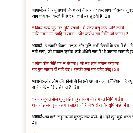
भावार्थ:-
श्री रघुनाथजी के चरणों में सिर नवाकर हाथ जोड़कर सुग्रीव
आप जब दया करते हैं, हे राम! तभी यह छूटती है॥1॥
* बिषय बस्य सुर नर मुनि स्वामी॥ मैं पावँर पसु कपि अति कामी॥
नारि नयन सर जाहि न लागा। घोर क्रोध तम निसि जो जागा॥2॥
भावार्थ:-
हे स्वामी! देवता, मनुष्य और मुनि सभी विषयों के वश में हैं
नहीं लगा, जो भयंकर क्रोध रूपी अँधेरी रात में भी जागता रहता है (
* लोभ पाँस जेहिं गर न बँधाया। सो नर तुम्ह समान रघुराया॥
यह गुन साधन तें नहिं होई। तुम्हरी कृपा पाव कोइ कोई॥3॥
भावार्थ:-
और लोभ की फाँसी से जिसने अपना गला नहीं बँधाया, हे रघु
से ही कोई-कोई इन्हें पाते हैं॥3॥
* तब रघुपति बोले मुसुकाई। तुम्ह प्रिय मोहि भरत जिमि भाई॥
अब सोइ जतनु करह मन लाई। जेहि बिधि सीता कै सुधि पाई॥4॥
भावार्थ:-
तब श्री रघुनाथजी मुस्कुराकर बोले- हे भाई! तुम मुझे 
4॥