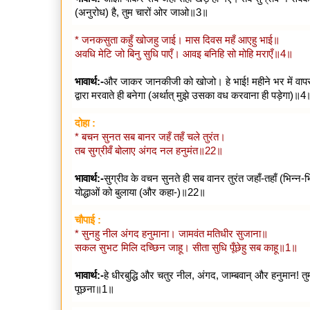
(अनुरोध) है, तुम चारों ओर जाओ॥3॥
* जनकसुता कहुँ खोजहु जाई। मास दिवस महँ आएहु भाई॥
अवधि मेटि जो बिनु सुधि पाएँ। आवइ बनिहि सो मोहि मराएँ॥4॥
भावार्थ:-
और जाकर जानकीजी को खोजो। हे भाई! महीने भर में वाप
द्वारा मरवाते ही बनेगा (अर्थात् मुझे उसका वध करवाना ही पड़ेगा)॥4
दोहा :
* बचन सुनत सब बानर जहँ तहँ चले तुरंत।
तब सुग्रीवँ बोलाए अंगद नल हनुमंत॥22॥
भावार्थ:-
सुग्रीव के वचन सुनते ही सब वानर तुरंत जहाँ-तहाँ (भिन्न
योद्धाओं को बुलाया (और कहा-)॥22॥
चौपाई :
* सुनहु नील अंगद हनुमाना। जामवंत मतिधीर सुजाना॥
सकल सुभट मिलि दच्छिन जाहू। सीता सुधि पूँछेहु सब काहू॥1॥
भावार्थ:-
हे धीरबुद्धि और चतुर नील, अंगद, जाम्बवान् और हनुमान! 
पूछना॥1॥