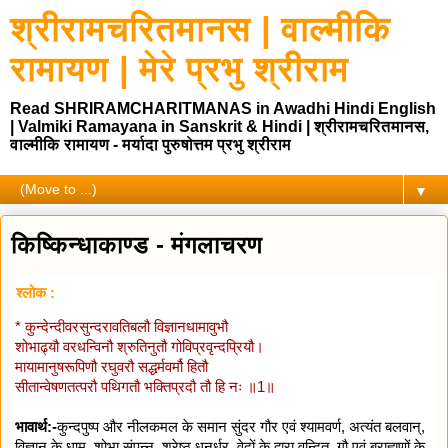
श्रीरामचरितमानस | वाल्मीकि
रामायण | मेरे प्रभु श्रीराम
Read SHRIRAMCHARITMANAS in Awadhi Hindi English
| Valmiki Ramayana in Sanskrit & Hindi | श्रीरामचरितमानस,
वाल्मीकि रामायण - मर्यादा पुरुषोत्तम प्रभु श्रीराम
▼
किष्किन्धाकाण्ड - मंगलाचरण
श्लोक :
* कुन्देन्दीवरसुन्दरावतिबलौ विज्ञानधामावुभौ
शोभाढ्यौ वरधन्विनौ श्रुतिनुतौ गोविप्रवृन्दप्रियौ।
मायामानुषरूपिणौ रघुवरौ सद्धर्मवर्मौ हितौ
सीतान्वेषणतत्परौ पथिगतौ भक्तिप्रदौ तौ हि नः ॥1॥
भावार्थ:-
कुन्दपुष्प और नीलकमल के समान सुंदर गौर एवं श्यामवर्ण, अत्यंत बलवान्,
विज्ञान के धाम, शोभा संपन्न, श्रेष्ठ धनुर्धर, वेदों के द्वारा वन्दित, गौ एवं ब्राह्मणों के