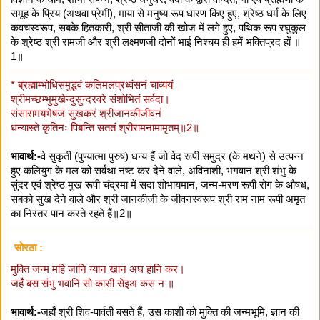
समूह के प्रिय (अथवा प्रेमी), माया से मनुष्य रूप धारण किए हुए, श्रेष्ठ धर्म के लिए
कवचस्वरूप, सबके हितकारी, श्री सीताजी की खोज में लगे हुए, पथिक रूप रघुकुल
के श्रेष्ठ श्री रामजी और श्री लक्ष्मणजी दोनों भाई निश्चय ही हमें भक्तिप्रद हों ॥
1॥
* ब्रह्माम्भोधिसमुद्भवं कलिमलप्रध्वंसनं चाव्ययं
श्रीमच्छम्भुमुखेन्दुसुन्दरवरे संशोभितं सर्वदा।
संसारामयभेषजं सुखकरं श्रीजानकीजीवनं
धन्यास्ते कृतिनः पिबन्ति सततं श्रीरामनामामृतम्॥2॥
भावार्थ:-
वे सुकृती (पुण्यात्मा पुरुष) धन्य हैं जो वेद रूपी समुद्र (के मथने) से उत्पन्न
हुए कलियुग के मल को सर्वथा नष्ट कर देने वाले, अविनाशी, भगवान श्री शंभु के
सुंदर एवं श्रेष्ठ मुख रूपी चंद्रमा में सदा शोभायमान, जन्म-मरण रूपी रोग के औषध,
सबको सुख देने वाले और श्री जानकीजी के जीवनस्वरूप श्री राम नाम रूपी अमृत
का निरंतर पान करते रहते हैं॥2॥
सोरठा :
मुक्ति जन्म महि जानि ग्यान खान अघ हानि कर।
जहँ बस संभु भवानि सो कासी सेइअ कस न ॥
भावार्थ:-
जहाँ श्री शिव-पार्वती बसते हैं, उस काशी को मुक्ति की जन्मभूमि, ज्ञान की