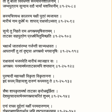
तां तु बालां विवर्धन्तीं रूपयौवनशालिनीम् ।
जम्भपुत्राय सुन्दाय ददौ भार्यां यशस्विनीम् ॥१-२५-८॥
कस्यचित्त्वथ कालस्य यक्षी पुत्रं व्यजायत ।
मारीचं नाम दुर्धर्षं यः शापाद् राक्षसोऽभवत् ॥१-२५-९॥
सुन्दे तु निहते राम अगस्त्यमृषिसत्तमम् ।
ताटका सहपुत्रेण प्रधर्षयितुमिच्छति ॥१-२५-१०॥
भक्षार्थं जातसंरम्भा गर्जन्ती साभ्यधावत ।
आपतन्तीं तु तां दृष्ट्वा अगस्त्यो भगवानृषिः ॥१-२५-११॥
राक्षसत्वं भजस्वेति मारीचं व्याजहार सः ।
अगस्त्यः परमामर्षस्ताटकामपि शप्तवान् ॥१-२५-१२॥
पुरुषादी महायक्षी विकृता विकृतानना ।
इदं रूपम् विहायाशु दारुणं रूपमस्तु ते ॥१-२५-१३॥
सैषा शापकृतामर्षा ताटका क्रोधमूर्छिता ।
देशमुत्सादयत्येनमगस्त्याचरितं शुभम् ॥१-२५-१४॥
एनां राघव दुर्वृत्तां यक्षीं परमदारुणाम् ।
गोब्राह्मणहितार्थाय जहि दुष्टपराक्रमाम् ॥१-२५-१५॥