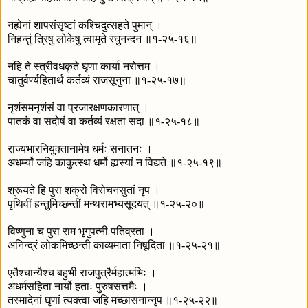
नह्येनां शापसंसृष्टां कश्चिदुत्सहते पुमान् ।
निहन्तुं त्रिषु लोकेषु त्वामृते रघुनन्दन ॥१-२५-१६॥
नहि ते स्त्रीवधकृते घृणा कार्या नरोत्तम ।
चातुर्वर्ण्यहितार्थं कर्तव्यं राजसूनुना ॥१-२५-१७॥
नृशंसमनृशंसं वा प्रजारक्षणकारणात् ।
पातकं वा सदोषं वा कर्तव्यं रक्षता सदा ॥१-२५-१८॥
राज्यभारनियुक्तानामेष धर्मः सनातनः ।
अधर्म्यां जहि काकुत्स्थ धर्मो ह्यस्यां न विद्यते ॥१-२५-१९॥
श्रूयते हि पुरा शक्रो विरोचनसुतां नृप ।
पृथिवीं हन्तुमिच्छन्तीं मन्थरामभ्यसूदयत् ॥१-२५-२०॥
विष्णुना च पुरा राम भृगुपत्नी पतिव्रता ।
अनिन्द्रं लोकमिच्छन्ती काव्यमाता निषूदिता ॥१-२५-२१॥
एतैश्चान्यैश्च बहुभी राजपुत्रैर्महात्मभिः ।
अधर्मसहिता नार्यो हताः पुरुषसत्तमैः ।
तस्मादेनां घृणां त्यक्त्वा जहि मच्छासनान्नृप ॥१-२५-२२॥