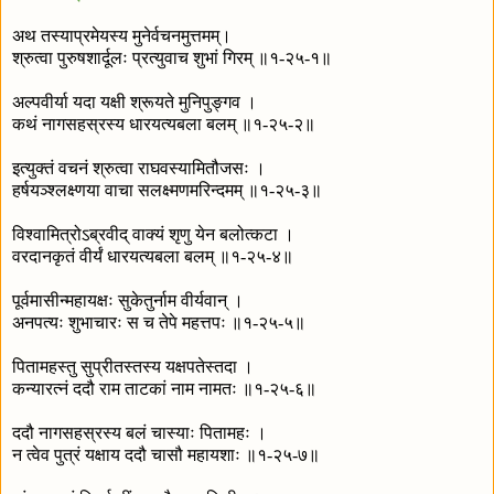
अथ तस्याप्रमेयस्य मुनेर्वचनमुत्तमम्।
श्रुत्वा पुरुषशार्दूलः प्रत्युवाच शुभां गिरम् ॥१-२५-१॥
अल्पवीर्या यदा यक्षी श्रूयते मुनिपुङ्गव ।
कथं नागसहस्रस्य धारयत्यबला बलम् ॥१-२५-२॥
इत्युक्तं वचनं श्रुत्वा राघवस्यामितौजसः ।
हर्षयञ्श्लक्ष्णया वाचा सलक्ष्मणमरिन्दमम् ॥१-२५-३॥
विश्वामित्रोऽब्रवीद् वाक्यं शृणु येन बलोत्कटा ।
वरदानकृतं वीर्यं धारयत्यबला बलम् ॥१-२५-४॥
पूर्वमासीन्महायक्षः सुकेतुर्नाम वीर्यवान् ।
अनपत्यः शुभाचारः स च तेपे महत्तपः ॥१-२५-५॥
पितामहस्तु सुप्रीतस्तस्य यक्षपतेस्तदा ।
कन्यारत्नं ददौ राम ताटकां नाम नामतः ॥१-२५-६॥
ददौ नागसहस्रस्य बलं चास्याः पितामहः ।
न त्वेव पुत्रं यक्षाय ददौ चासौ महायशाः ॥१-२५-७॥