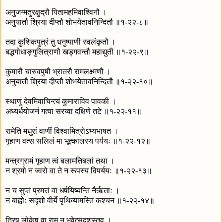
अनुजग्मतुरक्षुद्रौ पितामहमिवाश्विनौ ।
अनुयातौ श्रिया दीप्तौ शोभयेतावनिन्दितौ ॥१-२२-८॥
तदा कुशिकपुत्रं तु धनुष्पाणी स्वलंकृतौ ।
बद्धगोधाङ्गुलित्राणौ खड्गवन्तौ महाद्युती ॥१-२२-९॥
कुमारौ चारुवपुषौ भ्रातरौ रामलक्ष्मणौ ।
अनुयातौ श्रिया दीप्तौ शोभयेतावनिन्दितौ ॥१-२२-१०॥
स्थाणुं देवमिवाचिन्त्यं कुमाराविव पावकी ।
अध्यर्धयोजनं गत्वा सरय्वा दक्षिणे तटे ॥१-२२-११॥
रामेति मधुरां वाणीं विश्वामित्रोऽभ्यभाषत ।
गृहाण वत्स सलिलं मा भूत्कालस्य पर्ययः ॥१-२२-१२॥
मन्त्रग्रामं गृहाण त्वं बलामतिबलां तथा ।
न श्रमो न ज्वरो वा ते न रूपस्य विपर्ययः ॥१-२२-१३॥
न च सुप्तं प्रमत्तं वा धर्षयिष्यन्ति नैर्ऋताः ।
न बाह्वोः सदृशो वीर्ये पृथिव्यामस्ति कश्चन ॥१-२२-१४॥
त्रिषु लोकेषु वा राम न भवेत्सदृशस्तव ।