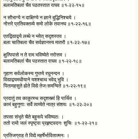
बलामतिबलां चैव पठतस्तात राघव ॥१-२२-१५॥
न सौभाग्ये न दाक्षिण्ये न ज्ञाने बुद्धिनिश्चये ।
नोत्तरे प्रतिवक्तव्ये समो लोके तवानघ ॥१-२२-१६॥
एतद्विद्याद्वये लब्धे न भवेत् सदृशस्तव ।
बला चातिबला चैव सर्वज्ञानस्य मातरौ ॥१-२२-१७॥
क्षुत्पिपासे न ते राम भविष्येते नरोत्तम ।
बलामतिबलां चैव पठस्तात राघव ॥१-२२-१८॥
गृहाण सर्वलोकस्य गुप्तये रघुनन्दन ।
विद्याद्वयमधीयाने यशश्चाथ भवेद् भुवि ।
पितामहसुते ह्येते विद्ये तेजःसमन्विते ॥१-२२-१९॥
प्रदातुं तव काकुत्स्थ सदृशस्त्वं हि पार्थिव ।
कामं बहुगुणाः सर्वे त्वय्येते नात्र संशयः ॥१-२२-२०॥
तपसा संभृते चैते बहुरूपे भविष्यतः ।
ततो रामो जलं स्पृष्ट्वा प्रहृष्टवदनः शुचिः ॥१-२२-२१॥
प्रतिजग्राह ते विद्ये महर्षेर्भावितात्मनः ।