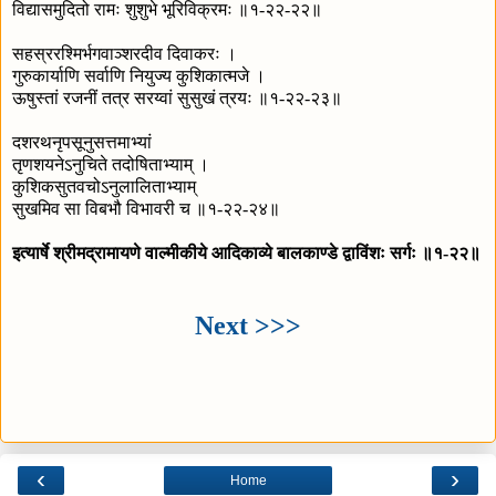
विद्यासमुदितो रामः शुशुभे भूरिविक्रमः ॥१-२२-२२॥
सहस्ररश्मिर्भगवाञ्शरदीव दिवाकरः ।
गुरुकार्याणि सर्वाणि नियुज्य कुशिकात्मजे ।
ऊषुस्तां रजनीं तत्र सरय्वां सुसुखं त्रयः ॥१-२२-२३॥
दशरथनृपसूनुसत्तमाभ्यां
तृणशयनेऽनुचिते तदोषिताभ्याम् ।
कुशिकसुतवचोऽनुलालिताभ्याम्
सुखमिव सा विबभौ विभावरी च ॥१-२२-२४॥
इत्यार्षे श्रीमद्रामायणे वाल्मीकीये आदिकाव्ये बालकाण्डे द्वाविंशः सर्गः ॥१-२२॥
Next >>>
‹
›
Home