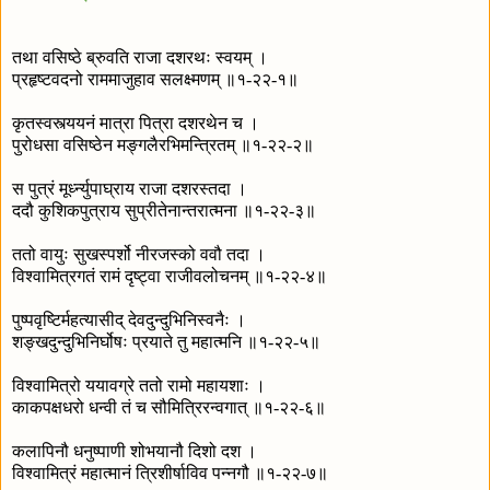
तथा वसिष्ठे ब्रुवति राजा दशरथः स्वयम् ।
प्रहृष्टवदनो राममाजुहाव सलक्ष्मणम् ॥१-२२-१॥
कृतस्वस्त्ययनं मात्रा पित्रा दशरथेन च ।
पुरोधसा वसिष्ठेन मङ्गलैरभिमन्त्रितम् ॥१-२२-२॥
स पुत्रं मूर्ध्न्युपाघ्राय राजा दशरस्तदा ।
ददौ कुशिकपुत्राय सुप्रीतेनान्तरात्मना ॥१-२२-३॥
ततो वायुः सुखस्पर्शो नीरजस्को ववौ तदा ।
विश्वामित्रगतं रामं दृष्ट्वा राजीवलोचनम् ॥१-२२-४॥
पुष्पवृष्टिर्महत्यासीद् देवदुन्दुभिनिस्वनैः ।
शङ्खदुन्दुभिनिर्घोषः प्रयाते तु महात्मनि ॥१-२२-५॥
विश्वामित्रो ययावग्रे ततो रामो महायशाः ।
काकपक्षधरो धन्वी तं च सौमित्रिरन्वगात् ॥१-२२-६॥
कलापिनौ धनुष्पाणी शोभयानौ दिशो दश ।
विश्वामित्रं महात्मानं त्रिशीर्षाविव पन्नगौ ॥१-२२-७॥