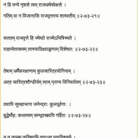
न हि मन्ये नृशसे त्वम् राजधर्ममवेक्षसे ।
गतिम् वा न विजानासि राजवृत्तस्य शाश्वतीम् ॥२-७३-२१॥
सततम् राजवृत्ते हि ज्येष्ठो राज्येऽभिषिच्यते ।
राज्ञामेतत्समम् तत्स्यादिक्ष्वाकूणाम् विशेषतः ॥२-७३-२२॥
तेषाम् धर्मैकरक्षाणाम् कुलचारित्रयोगिनाम् ।
अत्र चारित्रशौण्डीर्यम् त्वाम् प्राप्य विनिवर्ततम् ॥२-७३-२३॥
तवापि सुमहाभागा जनेन्द्राः कुलपूर्वगाः ।
बुद्धेर्मोहः कथमयम् सम्भूतस्त्वयि गर्हितः ॥२-७३-२४॥
न तु कामम् करिष्यामि तवाऽह्म् पापनिश्चये ।