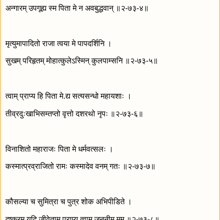
अन्गारम् उपगूह्य स्म पिता मे न अवबुद्धवान् ॥२-७३-४॥
मृत्युमापादितो राजा त्वया मे पापदर्शिनि ।
सुखम् परिहृतम् मोहात्कुलेऽस्मिन् कुलपाम्सनि ॥२-७३-५॥
त्वाम् प्राप्य हि पिता मे.द्य सत्यसन्धो महायशाः ।
तीव्रदुःखाभिसम्तप्तो वृत्तो दशरथो नृपः ॥२-७३-६॥
विनाशितो महाराजः पिता मे धर्मवत्सलः ।
कस्मात्प्रव्राजितो रामः कस्मादेव वनम् गतः ॥२-७३-७॥
कौसल्या च सुमित्रा च पुत्र शोक अभिपीडिते ।
दुष्करम् यदि जीवेताम् प्राप्य त्वाम् जननीम् मम ॥२-७३-८॥