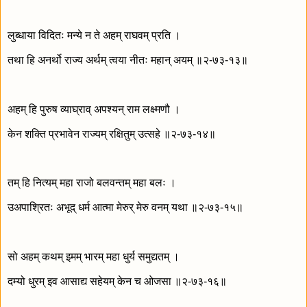
लुब्धाया विदितः मन्ये न ते अहम् राघवम् प्रति ।
तथा हि अनर्थो राज्य अर्थम् त्वया नीतः महान् अयम् ॥२-७३-१३॥
अहम् हि पुरुष व्याघ्राव् अपश्यन् राम लक्ष्मणौ ।
केन शक्ति प्रभावेन राज्यम् रक्षितुम् उत्सहे ॥२-७३-१४॥
तम् हि नित्यम् महा राजो बलवन्तम् महा बलः ।
उअपाश्रितः अभूद् धर्म आत्मा मेरुर् मेरु वनम् यथा ॥२-७३-१५॥
सो अहम् कथम् इमम् भारम् महा धुर्य समुद्यतम् ।
दम्यो धुरम् इव आसाद्य सहेयम् केन च ओजसा ॥२-७३-१६॥