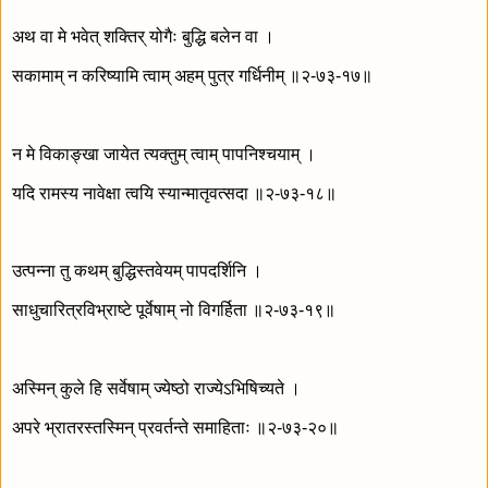
अथ वा मे भवेत् शक्तिर् योगैः बुद्धि बलेन वा ।
सकामाम् न करिष्यामि त्वाम् अहम् पुत्र गर्धिनीम् ॥२-७३-१७॥
न मे विकाङ्खा जायेत त्यक्तुम् त्वाम् पापनिश्चयाम् ।
यदि रामस्य नावेक्षा त्वयि स्यान्मातृवत्सदा ॥२-७३-१८॥
उत्पन्ना तु कथम् बुद्धिस्तवेयम् पापदर्शिनि ।
साधुचारित्रविभ्राष्टे पूर्वेषाम् नो विगर्हिता ॥२-७३-१९॥
अस्मिन् कुले हि सर्वेषाम् ज्येष्ठो राज्येऽभिषिच्यते ।
अपरे भ्रातरस्तस्मिन् प्रवर्तन्ते समाहिताः ॥२-७३-२०॥