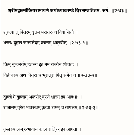
श्रीमद्वाल्मीकियरामायणे अयोध्याकाण्डे त्रिसप्ततितमः सर्गः ॥२-७३॥
श्रुत्वा तु पितरम् वृत्तम् भ्रातरु च विवासितौ ।
भरतः दुह्ख सम्तप्तैदम् वचनम् अब्रवीत् ॥२-७३-१॥
किम् नुण्कार्यम् हतस्य इह मम राज्येन शोचतः ।
विहीनस्य अथ पित्रा च भ्रात्रा पितृ समेन च ॥२-७३-२॥
दुह्खे मे दुह्खम् अकरोर् व्रणे क्षारम् इव आदधाः ।
राजानम् प्रेत भावस्थम् कृत्वा रामम् च तापसम् ॥२-७३-३॥
कुलस्य त्वम् अभावाय काल रात्रिर् इव आगता ।